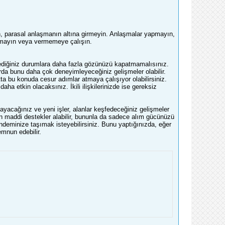
nin, parasal anlaşmanın altına girmeyin. Anlaşmalar yapmayın,
almayın veya vermemeye çalışın.
ediğiniz durumlara daha fazla gözünüzü kapatmamalısınız.
da bunu daha çok deneyimleyeceğiniz gelişmeler olabilir.
ta bu konuda cesur adımlar atmaya çalışıyor olabilirsiniz.
a etkin olacaksınız. İkili ilişkilerinizde ise gereksiz
yacağınız ve yeni işler, alanlar keşfedeceğiniz gelişmeler
zdan maddi destekler alabilir, bununla da sadece alım gücünüzü
ündeminize taşımak isteyebilirsiniz. Bunu yaptığınızda, eğer
emnun edebilir.