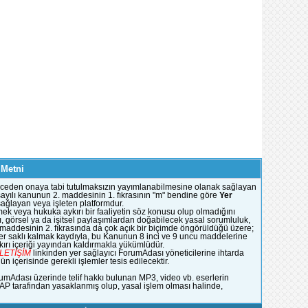
 Metni
e önceden onaya tabi tutulmaksızın yayımlanabilmesine olanak sağlayan
51 sayılı kanunun 2. maddesinin 1. fıkrasının "m" bendine göre
Yer
 sağlayan veya işleten platformdur.
mek veya hukuka aykırı bir faaliyetin söz konusu olup olmadığını
, görsel ya da işitsel paylaşımlardan doğabilecek yasal sorumluluk,
n maddesinin 2. fıkrasında da çok açık bir biçimde öngörüldüğü üzere;
ümler saklı kalmak kaydıyla, bu Kanunun 8 inci ve 9 uncu maddelerine
rı içeriği yayından kaldırmakla yükümlüdür.
İLETİŞİM
linkinden yer sağlayıcı ForumAdası yöneticilerine ihtarda
 içerisinde gerekli işlemler tesis edilecektir.
rumAdası üzerinde telif hakkı bulunan MP3, video vb. eserlerin
YAP tarafindan yasaklanmış olup, yasal işlem olması halinde,