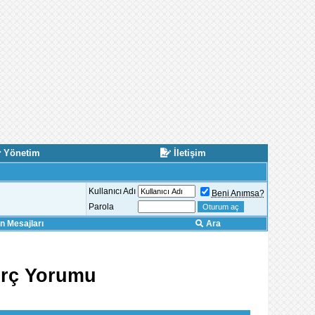
Yönetim
İletişim
Kullanıcı Adı
Beni Anımsa?
Parola
 Mesajları
Ara
Burç Yorumu