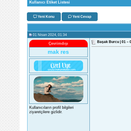
Kullanıcı Etiket Listesi
Yeni Konu
Yeni Cevap
01 Nisan 2024
, 01:34
Başak Burcu | 01 – 
Çevrimdışı
mak res
Kullanıcıların profil bilgileri
ziyaretçilere gizlidir.