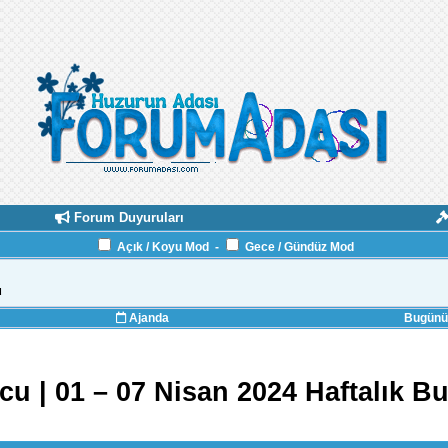
Forum Duyuruları
Açık / Koyu Mod
-
Gece / Gündüz Mod
u
Ajanda
Bugünün
u | 01 – 07 Nisan 2024 Haftalık 