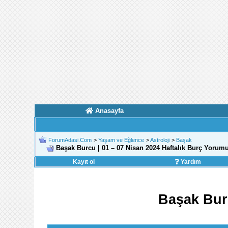
Anasayfa
ForumAdasi.Com
>
Yaşam ve Eğlence
>
Astroloji
>
Başak
Başak Burcu | 01 – 07 Nisan 2024 Haftalık Burç Yorum
Kayıt ol
Yardım
Başak Burc