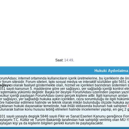
Saat:
14:49
.
Hukuki Aydınlatma
orumAdası; internet ortamında kullanıcıların içerik üretmelerine, bu içeriklerin d
ir forum sitesidir. Forum siteleri, tıpkı sosyal medya ve interaktif sözlükler gibi 56
ağlayıcı
olarak faaliyet göstermekte olan, hizmet ve içerikleri barındıran sistemleri
651 sayılı kanunun 5. maddesine göre yer sağlayıcı, yer sağladığı içeriği kontrol et
raştırmakla yükümlü değildir. Başka bir deyişle ForumAdası üzerinden yapılan yazılı
ezkur içeriği paylaşan ForumAdası üyesi gerçek kişilere aittir. İlgili kanunun anıla
er sağlayıcı, yer sağladığı hukuka aykırı içerikten, ceza sorumluluğu ile ilgili hük
öre haberdar edilmesi halinde ve teknik olarak imkân bulunduğu ölçüde hukuka aykı
çıklanan hukuki dayanaklar temelinde, hak ihlâli iddiasında bulunan hak sahipleri
ulunarak bahse konu hususu tebliğ etmeleri halinde incelemeler yapılıp, en geç 2 gün
101 sayılı yasayla degişik 5846 sayılı Fikir ve Sanat Eserleri Kanunu gereğince Fo
aylaşımı T.C. Kültür ve Turizm Bakanlığı tarafından hak sahipliği verilmiş olan MÜ-
aylaşan kişi ya da kişilerin bilgileri gerekli kurum ile paylaşılacaktır.