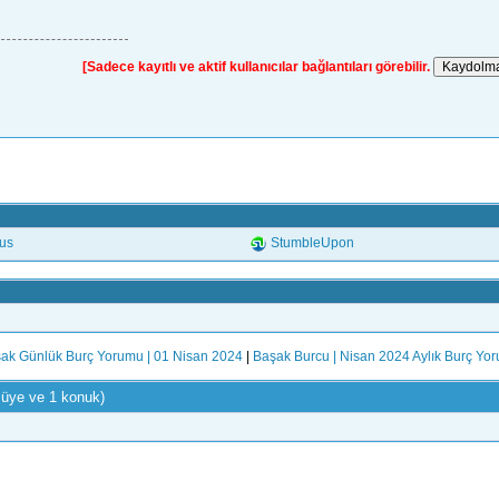
[Sadece kayıtlı ve aktif kullanıcılar bağlantıları görebilir.
.us
StumbleUpon
ak Günlük Burç Yorumu | 01 Nisan 2024
|
Başak Burcu | Nisan 2024 Aylık Burç Yo
 üye ve 1 konuk)