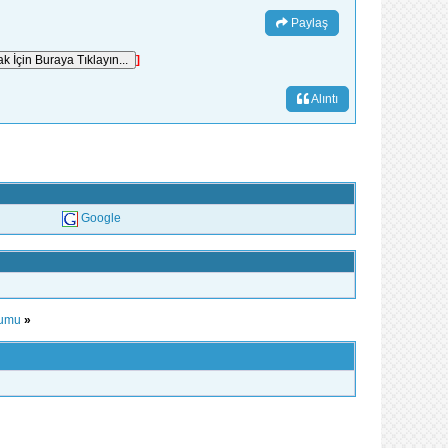
Paylaş
]
Alıntı
Google
rumu
»