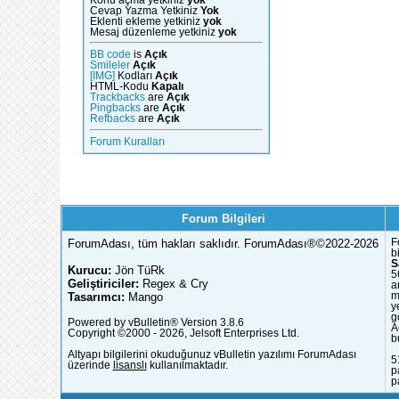
Cevap Yazma Yetkiniz
Yok
Eklenti ekleme yetkiniz
yok
Mesaj düzenleme yetkiniz
yok
BB code
is
Açık
Smileler
Açık
[IMG]
Kodları
Açık
HTML-Kodu
Kapalı
Trackbacks
are
Açık
Pingbacks
are
Açık
Refbacks
are
Açık
Forum Kuralları
Forum Bilgileri
ForumAdası, tüm hakları saklıdır. ForumAdası®©2022-2026
F
b
S
Kurucu:
Jön TüRk
5
Geliştiriciler:
Regex & Cry
a
Tasarımcı:
Mango
m
y
g
Powered by vBulletin® Version 3.8.6
A
Copyright ©2000 - 2026, Jelsoft Enterprises Ltd.
b
Altyapı bilgilerini okuduğunuz vBulletin yazılımı ForumAdası
5
üzerinde
lisanslı
kullanılmaktadır.
p
p