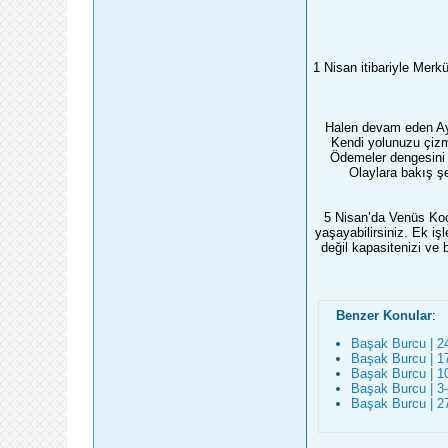
1 Nisan itibariyle Merk
Halen devam eden Ay 
Kendi yolunuzu çizm
Ödemeler dengesini i
Olaylara bakış şe
5 Nisan’da Venüs Koç 
yaşayabilirsiniz. Ek iş
değil kapasitenizi ve 
Benzer Konular
:
Başak Burcu | 2
Başak Burcu | 1
Başak Burcu | 1
Başak Burcu | 3
Başak Burcu | 27