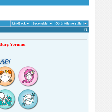
LinkBack
Seçenekler
Görüntüleme stilleri
#
1
k Burç Yorumu