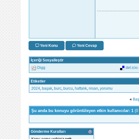
Yeni Konu
Yeni Cevap
İçeriği Sosyalleştir
Digg
del.icio
Etiketler
2024
,
başak
,
burc
,
burcu
,
haftalık
,
nisan
,
yorumu
«
Baş
Şu anda bu konuyu görüntüleyen etkin kullanıcılar: 1
(0
Gönderme Kuralları
Konu açma yetkiniz
yok