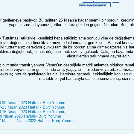
ür gerilemeye başlıyor. Bu tarihten 25 Nisan’a kadar önemli bir borcun, kredi
yapmak zorundaysanız şartları iki kez gözden geçirin. Net olun. Borç 
Tutulması etkisiyle; kendinizi heba ettiğiniz ama sonucu yine de değiştirem
eye, değerlerinize öncelik vermeye odaklanmanız gerekebilir. Parasal konular
yi tutturmanız gerekiyor çünkü tam da bir borcun altına girmek üzeresiniz hat
klinizi değiştirmek, esnek düşünebilmek size iyi gelecek. Çalışma hayatında dah
eleştirilerden sakınmaya gayret edin.
burcunda transit yapıyor. Venüs’ün desteğiyle maddi anlamda oldukça rahatla
lerinizde veya onların getirilerinde artış yaşayabilir, aileden veya ortaklarını
bakış açınızı da genişletebilirsiniz. Harekete geçmek, çekindiğiniz konuları g
mantıklı bir yol haritasıyla da ilerlerseniz sonuç sizi m
4-30 Nisan 2023 Haftalık Burç Yorumu
7-23 Nisan 2023 Haftalık Burç Yorumu
0-16 Nisan 2023 Haftalık Burç Yorumu
-9 Nisan 2023 Haftalık Burç Yorumu
 Mart - 2 Nisan 2023 Haftalık Burç Yorumu