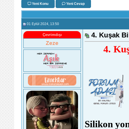
Yeni Konu
Yeni Cevap
01 Eylül 2024
, 13:50
4. Kuşak Bil
Çevrimdışı
Zeze
4. Kuş
Silikon yon