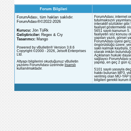
Forum Bilgileri
ForumAdası, tüm hakları saklıdır.
ForumAdası; internet or
tutulmaksızın yayımlana
ForumAdası®©2022-2026
interaktif sözlükler gi
faaliyet göstermekte ola
Kurucu:
Jön TüRk
5651 sayılı kanunun 5. 
Geliştiriciler:
Regex & Cry
faaliyetin söz konusu 
yapılan yazılı, görsel 
Tasarımcı:
Mango
ForumAdası üyesi gerçek
öngörüldüğü üzere; yer 
Powered by vBulletin® Version 3.8.6
saklı kalmak kaydıyla,
Copyright ©2000 - 2026, Jelsoft Enterprises
olarak imkân bulunduğu
Ltd.
Açıklanan hukuki dayan
sağlayıcı ForumAdası y
Altyapı bilgilerini okuduğunuz vBulletin
yapılıp, en geç 2 gün iç
yazılımı ForumAdası üzerinde
lisanslı
kullanılmaktadır.
5101 sayılı yasayla deg
hakkı bulunan MP3, vide
verilmiş olan MÜ-YAP ta
bilgileri gerekli kurum i