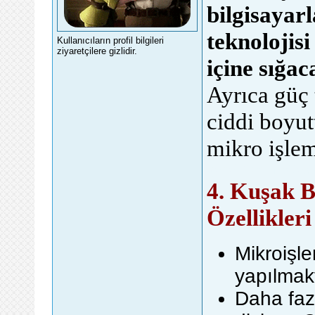
bilgisayar
teknolojisi
Kullanıcıların profil bilgileri
ziyaretçilere gizlidir.
içine sığac
Ayrıca güç 
ciddi boyutt
mikro işlem
genel forum sites
4. Kuşak B
Özellikleri
Mikroişle
yapılmak
Daha faz