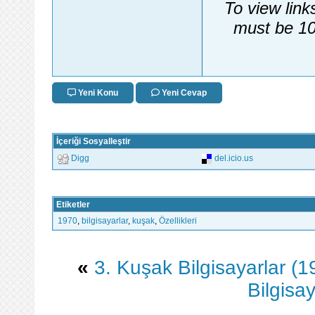
To view link
must be 10
Yeni Konu
Yeni Cevap
İçeriği Sosyalleştir
Digg
del.icio.us
Etiketler
1970
,
bilgisayarlar
,
kuşak
,
Özellikleri
«
3. Kuşak Bilgisayarlar (1
Bilgisay