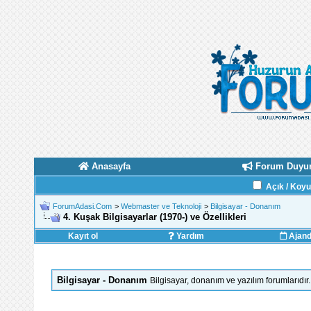
Anasayfa
Forum Duyur
Açık / Koy
ForumAdasi.Com
>
Webmaster ve Teknoloji
>
Bilgisayar - Donanım
4. Kuşak Bilgisayarlar (1970-) ve Özellikleri
Kayıt ol
Yardım
Ajan
Bilgisayar - Donanım
Bilgisayar, donanım ve yazılım forumlarıdır