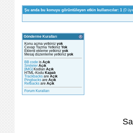
Şu anda bu konuyu görüntüleyen etkin kullanıcılar: 1
(0 üy
Gönderme Kuralları
Konu açma yetkiniz
yok
Cevap Yazma Yetkiniz
Yok
Eklenti ekleme yetkiniz
yok
Mesaj düzenleme yetkiniz
yok
BB code
is
Açık
Smileler
Açık
[IMG]
Kodları
Açık
HTML-Kodu
Kapalı
Trackbacks
are
Açık
Pingbacks
are
Açık
Refbacks
are
Açık
Forum Kuralları
Sa