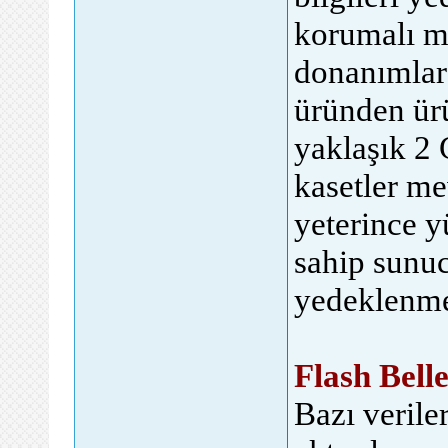
korumalı ma
donanımlard
üründen ürü
yaklaşık 2 
kasetler me
yeterince y
sahip sunuc
yedeklenmes
Flash Bell
Bazı verile