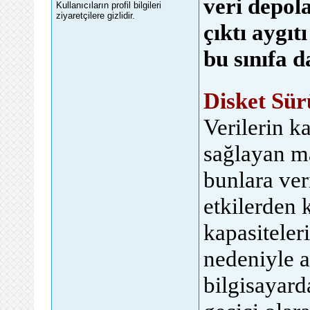
veri depol
Kullanıcıların profil bilgileri
ziyaretçilere gizlidir.
çıktı aygıt
bu sınıfa d
forumadasi.com
Disket Sür
Verilerin k
sağlayan m
bunlara ver
etkilerden 
kapasiteler
nedeniyle a
bilgisayard