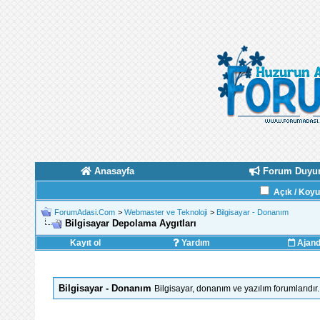
Anasayfa
Forum Duyur
Açık / Koy
ForumAdasi.Com
>
Webmaster ve Teknoloji
>
Bilgisayar - Donanım
Bilgisayar Depolama Aygıtları
Kayıt ol
Yardım
Ajan
Bilgisayar - Donanım
Bilgisayar, donanım ve yazılım forumlarıdır