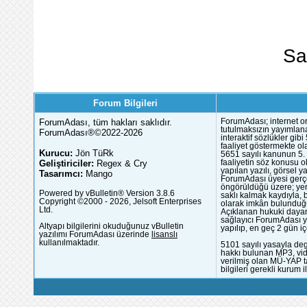
Sa
Forum Bilgileri
ForumAdası, tüm hakları saklıdır.
ForumAdası; internet or
tutulmaksızın yayımlana
ForumAdası®©2022-2026
interaktif sözlükler gi
faaliyet göstermekte ola
Kurucu:
Jön TüRk
5651 sayılı kanunun 5. 
Geliştiriciler:
Regex & Cry
faaliyetin söz konusu 
yapılan yazılı, görsel 
Tasarımcı:
Mango
ForumAdası üyesi gerçek
öngörüldüğü üzere; yer 
Powered by vBulletin® Version 3.8.6
saklı kalmak kaydıyla,
Copyright ©2000 - 2026, Jelsoft Enterprises
olarak imkân bulunduğu
Ltd.
Açıklanan hukuki dayan
sağlayıcı ForumAdası y
Altyapı bilgilerini okuduğunuz vBulletin
yapılıp, en geç 2 gün iç
yazılımı ForumAdası üzerinde
lisanslı
kullanılmaktadır.
5101 sayılı yasayla deg
hakkı bulunan MP3, vide
verilmiş olan MÜ-YAP ta
bilgileri gerekli kurum i