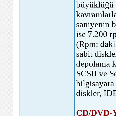
büyüklüğü 
kavramlarla
saniyenin b
ise 7.200 r
(Rpm: daki
sabit diskl
depolama ka
SCSII ve Se
bilgisayara
diskler, IDE
CD/DVD-Ya