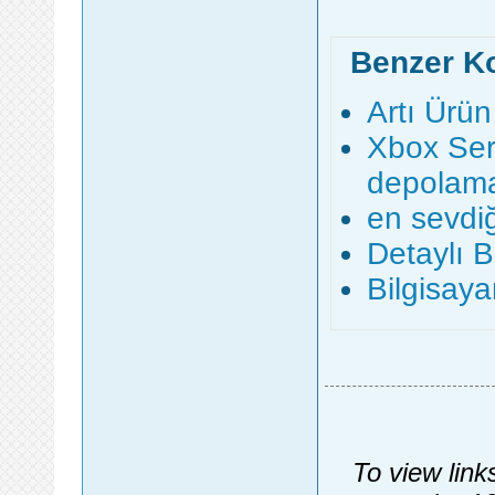
Benzer K
Artı Ürü
Xbox Seri
depolama 
en sevdiğ
Detaylı B
Bilgisay
To view link