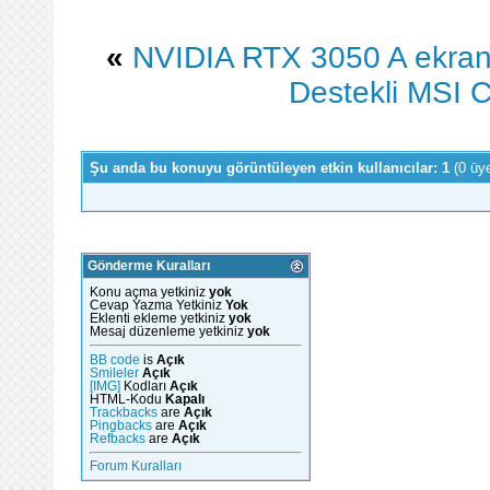
«
NVIDIA RTX 3050 A ekran k
Destekli MSI C
Şu anda bu konuyu görüntüleyen etkin kullanıcılar: 1
(0 üy
Gönderme Kuralları
Konu açma yetkiniz
yok
Cevap Yazma Yetkiniz
Yok
Eklenti ekleme yetkiniz
yok
Mesaj düzenleme yetkiniz
yok
BB code
is
Açık
Smileler
Açık
[IMG]
Kodları
Açık
HTML-Kodu
Kapalı
Trackbacks
are
Açık
Pingbacks
are
Açık
Refbacks
are
Açık
Forum Kuralları