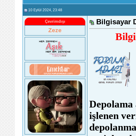
10 Eylül 2024
, 23:48
Bilgisayar 
Çevrimdışı
Zeze
Bilg
Depolama ay
işlenen ver
depolanmas