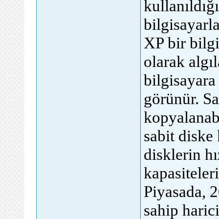
kullanıldığ
bilgisayarl
XP bir bilg
olarak algıl
bilgisayara 
görünür. Sab
kopyalanabil
sabit diske
disklerin hı
kapasiteleri
Piyasada, 
sahip haric