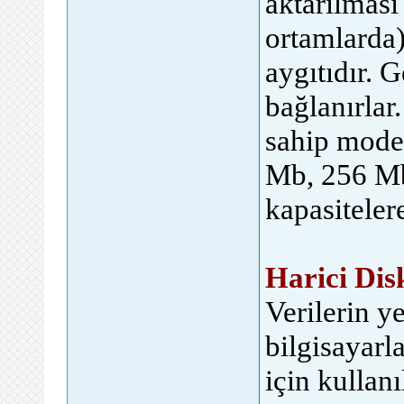
aktarılması
ortamlarda)
aygıtıdır. 
bağlanırlar
sahip model
Mb, 256 Mb
kapasitelere
Harici Dis
Verilerin y
bilgisayarl
için kullan