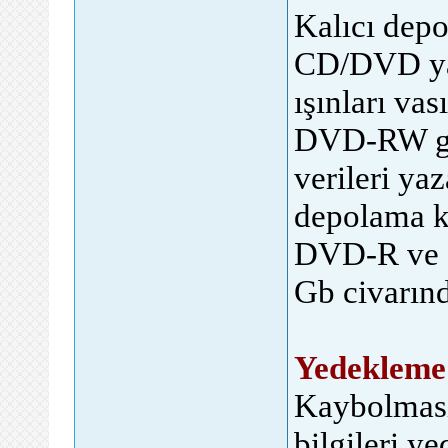
Kalıcı depo
CD/DVD yazı
ışınları v
DVD-RW gib
verileri ya
depolama ka
DVD-R ve D
Gb civarınd
Yedekleme 
Kaybolması
bilgileri y