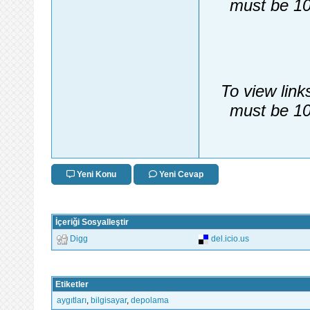
must be 10
To view link
must be 10
Yeni Konu
Yeni Cevap
İçeriği Sosyalleştir
Digg
del.icio.us
Etiketler
aygıtları
,
bilgisayar
,
depolama