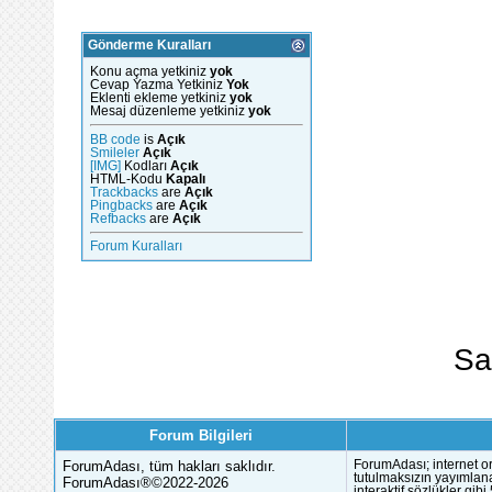
Gönderme Kuralları
Konu açma yetkiniz
yok
Cevap Yazma Yetkiniz
Yok
Eklenti ekleme yetkiniz
yok
Mesaj düzenleme yetkiniz
yok
BB code
is
Açık
Smileler
Açık
[IMG]
Kodları
Açık
HTML-Kodu
Kapalı
Trackbacks
are
Açık
Pingbacks
are
Açık
Refbacks
are
Açık
Forum Kuralları
Sa
Forum Bilgileri
ForumAdası, tüm hakları saklıdır.
ForumAdası; internet or
tutulmaksızın yayımlana
ForumAdası®©2022-2026
interaktif sözlükler gi