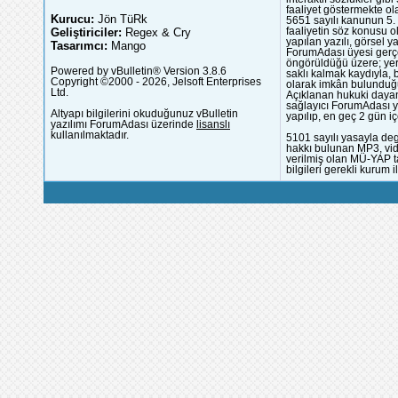
faaliyet göstermekte ola
Kurucu:
Jön TüRk
5651 sayılı kanunun 5. 
Geliştiriciler:
Regex & Cry
faaliyetin söz konusu 
yapılan yazılı, görsel 
Tasarımcı:
Mango
ForumAdası üyesi gerçek
öngörüldüğü üzere; yer 
Powered by vBulletin® Version 3.8.6
saklı kalmak kaydıyla,
Copyright ©2000 - 2026, Jelsoft Enterprises
olarak imkân bulunduğu
Ltd.
Açıklanan hukuki dayan
sağlayıcı ForumAdası y
Altyapı bilgilerini okuduğunuz vBulletin
yapılıp, en geç 2 gün iç
yazılımı ForumAdası üzerinde
lisanslı
kullanılmaktadır.
5101 sayılı yasayla deg
hakkı bulunan MP3, vide
verilmiş olan MÜ-YAP ta
bilgileri gerekli kurum i