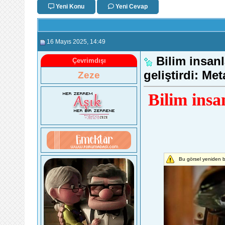
Yeni Konu
Yeni Cevap
16 Mayıs 2025
, 14:49
Bilim insan
Çevrimdışı
geliştirdi: Me
Zeze
Bilim insa
Bu görsel yeniden b