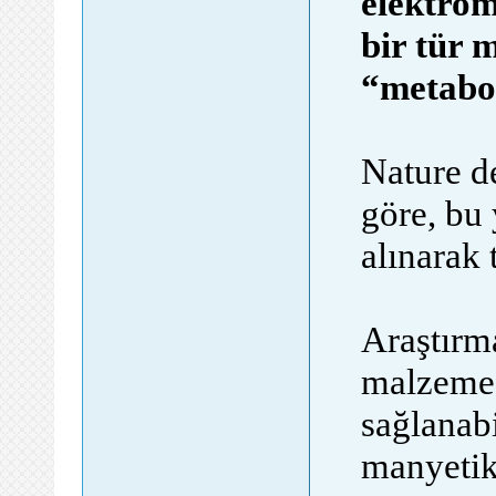
elektrom
bir tür 
“metabot
Nature d
göre, bu
alınarak 
Araştırm
malzeme 
sağlanab
manyetik 