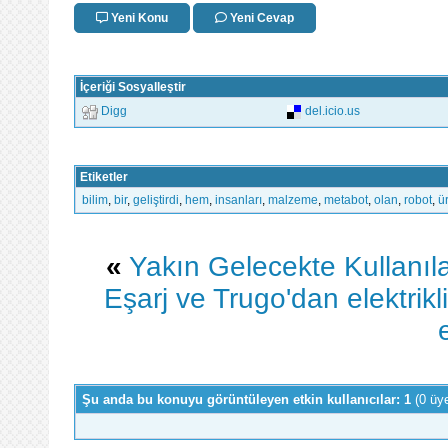
Yeni Konu
Yeni Cevap
İçeriği Sosyalleştir
Digg
del.icio.us
Etiketler
bilim
,
bir
,
geliştirdi
,
hem
,
insanları
,
malzeme
,
metabot
,
olan
,
robot
,
ü
«
Yakın Gelecekte Kullanıla
Eşarj ve Trugo'dan elektrikl
Şu anda bu konuyu görüntüleyen etkin kullanıcılar: 1
(0 üy