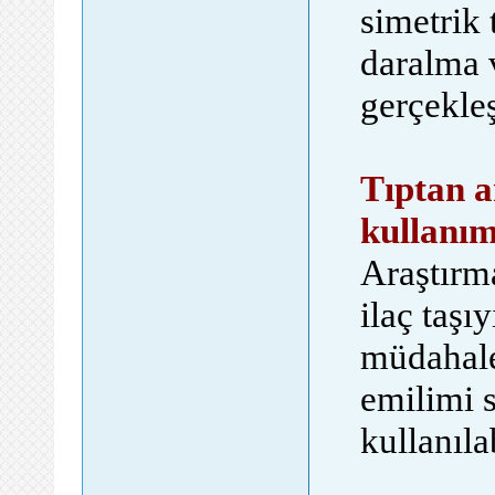
simetrik
daralma 
gerçekle
Tıptan a
kullanım
Araştırma
ilaç taşı
müdahale
emilimi s
kullanıla