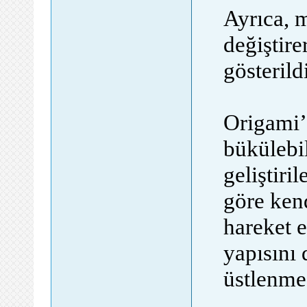
Ayrıca, 
değiştir
gösterildi
Origami’
bükülebil
geliştir
göre kend
hareket e
yapısını
üstlenmes