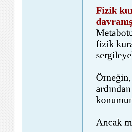
Fizik k
davranış
Metabotun
fizik kur
sergileye
Örneğin,
ardından
konumuna
Ancak me