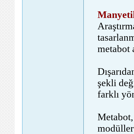
Manyetik
Araştırma
tasarlanm
metabot a
Dışarıda
şekli deği
farklı yö
Metabot,
modüller