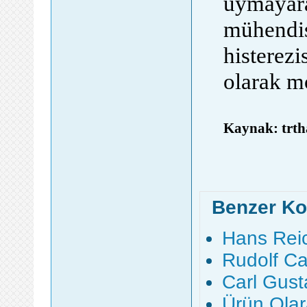
uymayara
mühendis
histerezi
olarak m
Kaynak: trth
Benzer Ko
Hans Reic
Rudolf Ca
Carl Gust
Ürün Olar