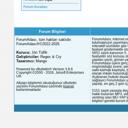
Forum Kuralları
Forum Bilgileri
ForumAdası, tüm hakları saklıdır.
ForumAdası; internet or
tutulmaksızın yayımlana
ForumAdası®©2022-2026
interaktif sözlükler gi
faaliyet göstermekte ola
Kurucu:
Jön TüRk
5651 sayılı kanunun 5. 
Geliştiriciler:
Regex & Cry
faaliyetin söz konusu 
yapılan yazılı, görsel 
Tasarımcı:
Mango
ForumAdası üyesi gerçek
öngörüldüğü üzere; yer 
Powered by vBulletin® Version 3.8.6
saklı kalmak kaydıyla,
Copyright ©2000 - 2026, Jelsoft Enterprises
olarak imkân bulunduğu
Ltd.
Açıklanan hukuki dayan
sağlayıcı ForumAdası y
Altyapı bilgilerini okuduğunuz vBulletin
yapılıp, en geç 2 gün iç
yazılımı ForumAdası üzerinde
lisanslı
kullanılmaktadır.
5101 sayılı yasayla deg
hakkı bulunan MP3, vide
verilmiş olan MÜ-YAP ta
bilgileri gerekli kurum i