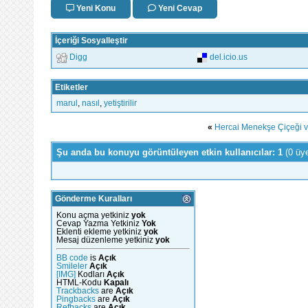
Yeni Konu
Yeni Cevap
İçeriği Sosyalleştir
Digg
del.icio.us
Etiketler
marul
,
nasıl
,
yetiştirilir
«
Hercai Menekşe Çiçeği ve
Şu anda bu konuyu görüntüleyen etkin kullanıcılar: 1
(0 üy
Gönderme Kuralları
Konu açma yetkiniz
yok
Cevap Yazma Yetkiniz
Yok
Eklenti ekleme yetkiniz
yok
Mesaj düzenleme yetkiniz
yok
BB code
is
Açık
Smileler
Açık
[IMG]
Kodları
Açık
HTML-Kodu
Kapalı
Trackbacks
are
Açık
Pingbacks
are
Açık
Refbacks
are
Açık