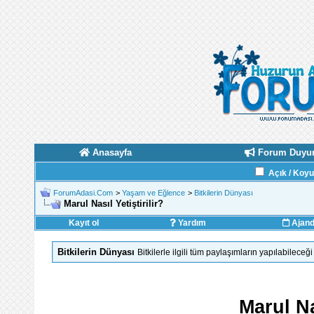
Anasayfa
Forum Duyur
Açık / Koy
ForumAdasi.Com
>
Yaşam ve Eğlence
>
Bitkilerin Dünyası
Marul Nasıl Yetiştirilir?
Kayıt ol
Yardım
Ajan
Bitkilerin Dünyası
Bitkilerle ilgili tüm paylaşımların yapılabilece
Marul Na