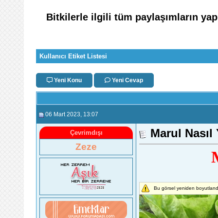
Bitkilerle ilgili tüm paylaşımların ya
Kullanıcı Etiket Listesi
Yeni Konu
Yeni Cevap
06 Mart 2023
, 13:07
Marul Nasıl Y
Çevrimdışı
Zeze
M
Bu görsel yeniden boyutlandı