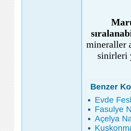
Maru
sıralanabi
mineraller 
sinirleri
Benzer Ko
Evde Fesle
Fasulye Na
Açelya Nası
Kuşkonmaz 