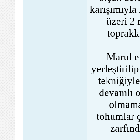
karışımıyla 
üzeri 2 
toprakla
Marul e
yerleştiril
tekniğiyl
devamlı o
olmamal
tohumlar 
zarfınd