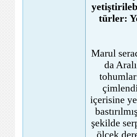
yetiştirile
türler: Y
Marul serad
da Aral
tohumları
çimlendi
içerisine y
bastırılmı
şekilde ser
ölçek der