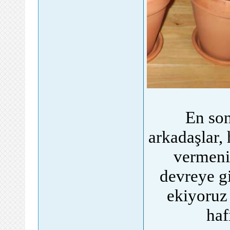
En son
arkadaşlar, 
vermeniz
devreye g
ekiyoruz
haf