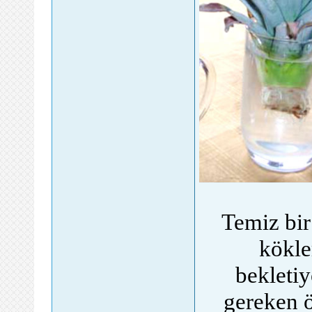
Temiz bir
kökle
bekleti
gereken ö