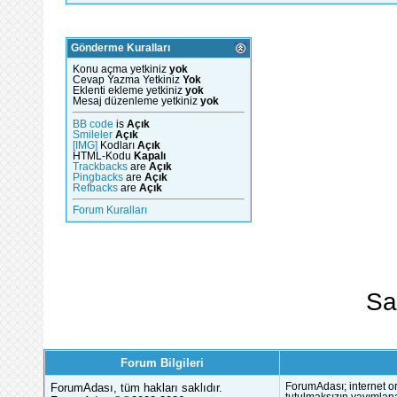
Gönderme Kuralları
Konu açma yetkiniz
yok
Cevap Yazma Yetkiniz
Yok
Eklenti ekleme yetkiniz
yok
Mesaj düzenleme yetkiniz
yok
BB code
is
Açık
Smileler
Açık
[IMG]
Kodları
Açık
HTML-Kodu
Kapalı
Trackbacks
are
Açık
Pingbacks
are
Açık
Refbacks
are
Açık
Forum Kuralları
Sa
Forum Bilgileri
ForumAdası, tüm hakları saklıdır.
ForumAdası; internet or