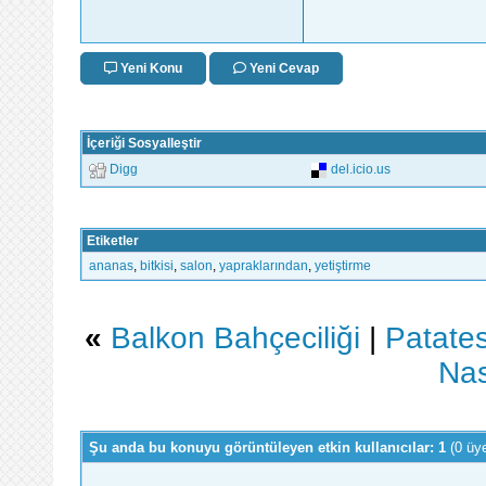
Yeni Konu
Yeni Cevap
İçeriği Sosyalleştir
Digg
del.icio.us
Etiketler
ananas
,
bitkisi
,
salon
,
yapraklarından
,
yetiştirme
«
Balkon Bahçeciliği
|
Patates
Nas
Şu anda bu konuyu görüntüleyen etkin kullanıcılar: 1
(0 üy