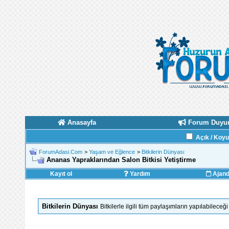
Anasayfa
Forum Duyur
Açık / Koy
ForumAdasi.Com
>
Yaşam ve Eğlence
>
Bitkilerin Dünyası
Ananas Yapraklarından Salon Bitkisi Yetiştirme
Kayıt ol
Yardım
Ajan
Bitkilerin Dünyası
Bitkilerle ilgili tüm paylaşımların yapılabilece