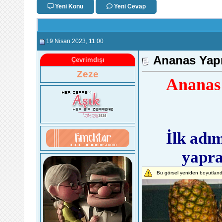
Yeni Konu
Yeni Cevap
19 Nisan 2023
, 11:00
Ananas Yapr
Çevrimdışı
Zeze
Ananas 
İlk adı
yapra
Bu görsel yeniden boyutlandı