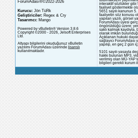
tutulmaksızın yayımlana
ForumAdası®©2022-2026
interaktif sözlükler gi
faaliyet göstermekte ola
Kurucu:
Jön TüRk
5651 sayılı kanunun 5. 
Geliştiriciler:
Regex & Cry
faaliyetin söz konusu 
yapılan yazılı, görsel 
Tasarımcı:
Mango
ForumAdası üyesi gerçek
öngörüldüğü üzere; yer 
Powered by vBulletin® Version 3.8.6
saklı kalmak kaydıyla,
Copyright ©2000 - 2026, Jelsoft Enterprises
olarak imkân bulunduğu
Ltd.
Açıklanan hukuki dayan
sağlayıcı ForumAdası y
Altyapı bilgilerini okuduğunuz vBulletin
yapılıp, en geç 2 gün iç
yazılımı ForumAdası üzerinde
lisanslı
kullanılmaktadır.
5101 sayılı yasayla deg
hakkı bulunan MP3, vide
verilmiş olan MÜ-YAP ta
bilgileri gerekli kurum i