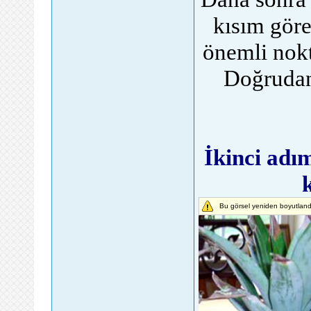
kısım gör
önemli nokt
Doğrudan
İkinci adı
Bu görsel yeniden boyutlandı