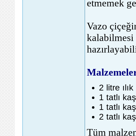
etmemek ger
Vazo çiçeği
kalabilmesi
hazırlayabili
Malzemele
2 litre ılık
1 tatlı ka
1 tatlı k
2 tatlı ka
Tüm malzeme