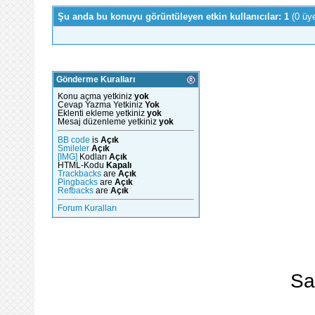
Şu anda bu konuyu görüntüleyen etkin kullanıcılar: 1
(0 üy
Gönderme Kuralları
Konu açma yetkiniz
yok
Cevap Yazma Yetkiniz
Yok
Eklenti ekleme yetkiniz
yok
Mesaj düzenleme yetkiniz
yok
BB code
is
Açık
Smileler
Açık
[IMG]
Kodları
Açık
HTML-Kodu
Kapalı
Trackbacks
are
Açık
Pingbacks
are
Açık
Refbacks
are
Açık
Forum Kuralları
Sa