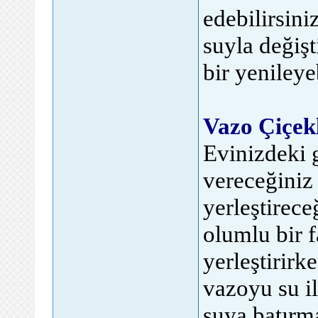
edebilirsini
suyla değiş
bir yenileye
Vazo Çiçekl
Evinizdeki 
vereceğiniz 
yerleştirece
olumlu bir f
yerleştirir
vazoyu su il
suya batırma