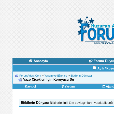
Anasayfa
Forum Duyur
Açık / Koy
ForumAdasi.Com
>
Yaşam ve Eğlence
>
Bitkilerin Dünyası
Vazo Çiçekleri İçin Koruyucu Su
Kayıt ol
Yardım
Ajan
Bitkilerin Dünyası
Bitkilerle ilgili tüm paylaşımların yapılabilece