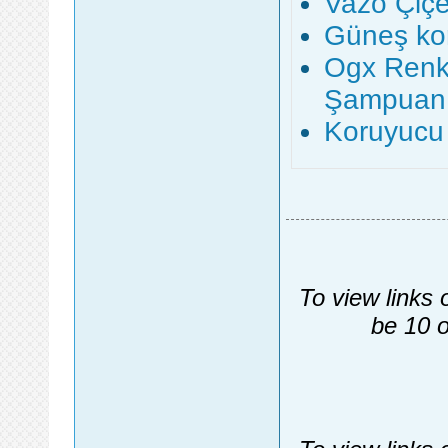
Vazo Çiçe
Güneş kor
Ogx Renk 
Şampuan
Koruyucu 
To view links 
be 10 o