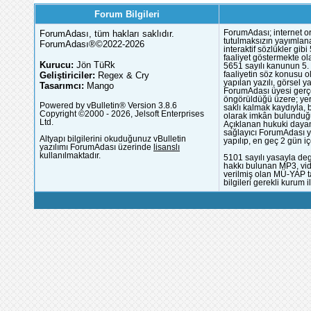
Forum Bilgileri
ForumAdası, tüm hakları saklıdır.
ForumAdası; internet or
tutulmaksızın yayımlana
ForumAdası®©2022-2026
interaktif sözlükler gi
faaliyet göstermekte ola
Kurucu:
Jön TüRk
5651 sayılı kanunun 5. 
Geliştiriciler:
Regex & Cry
faaliyetin söz konusu 
yapılan yazılı, görsel 
Tasarımcı:
Mango
ForumAdası üyesi gerçek
öngörüldüğü üzere; yer 
Powered by vBulletin® Version 3.8.6
saklı kalmak kaydıyla,
Copyright ©2000 - 2026, Jelsoft Enterprises
olarak imkân bulunduğu
Ltd.
Açıklanan hukuki dayan
sağlayıcı ForumAdası y
Altyapı bilgilerini okuduğunuz vBulletin
yapılıp, en geç 2 gün iç
yazılımı ForumAdası üzerinde
lisanslı
kullanılmaktadır.
5101 sayılı yasayla deg
hakkı bulunan MP3, vide
verilmiş olan MÜ-YAP ta
bilgileri gerekli kurum i