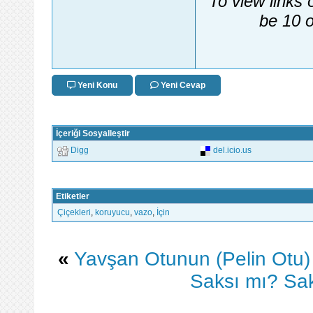
To view links 
be 10 o
Yeni Konu
Yeni Cevap
İçeriği Sosyalleştir
Digg
del.icio.us
Etiketler
Çiçekleri
,
koruyucu
,
vazo
,
İçin
«
Yavşan Otunun (Pelin Otu) Ö
Saksı mı? Sak