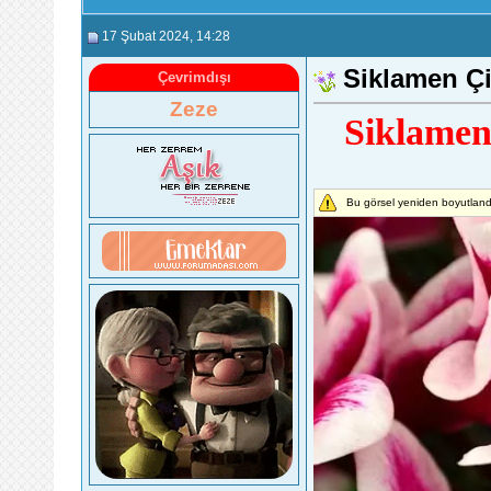
17 Şubat 2024
, 14:28
Siklamen Çi
Çevrimdışı
Zeze
Siklamen 
Bu görsel yeniden boyutlandı