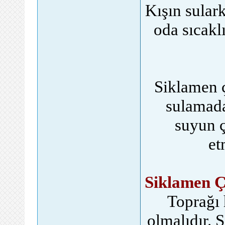
Kışın sular
oda sıcakl
Siklamen ç
sulamada
suyun 
et
Siklamen Ç
Toprağı 
olmalıdır. 