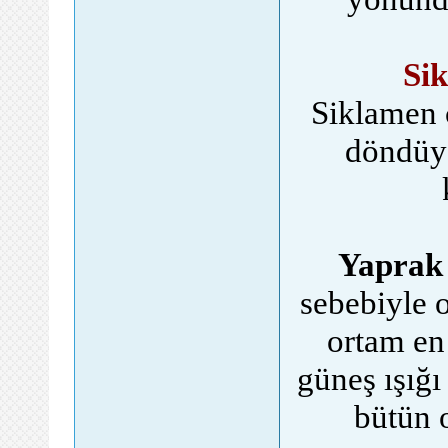
Sik
Siklamen 
döndüys
Yaprak
sebebiyle 
ortam en 
güneş ışığı
bütün 