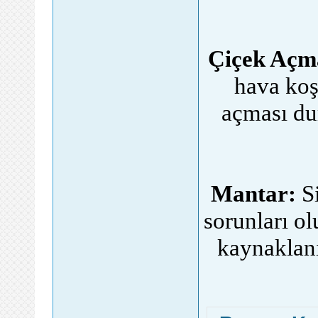
Çiçek Açm
hava koşu
açması du
Mantar:
Si
sorunları o
kaynaklanı