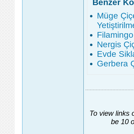
Benzer Ko
Müge Çiçe
Yetiştirilm
Filamingo 
Nergis Çiç
Evde Sikl
Gerbera Ç
To view links 
be 10 o