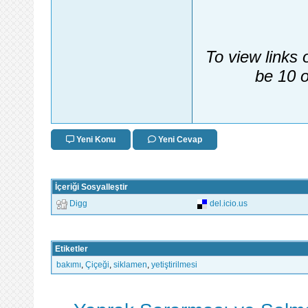
To view links 
be 10 o
Yeni Konu
Yeni Cevap
İçeriği Sosyalleştir
Digg
del.icio.us
Etiketler
bakımı
,
Çiçeği
,
siklamen
,
yetiştirilmesi