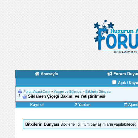
Anasayfa
Forum Duyur
Açık / Koy
ForumAdasi.Com
>
Yaşam ve Eğlence
>
Bitkilerin Dünyası
Siklamen Çiçeği Bakımı ve Yetiştirilmesi
Kayıt ol
Yardım
Ajan
Bitkilerin Dünyası
Bitkilerle ilgili tüm paylaşımların yapılabilece