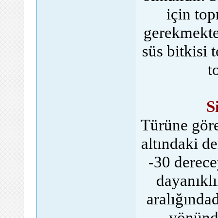
için top
gerekmekte
süs bitkisi 
t
S
Türüne göre ı
altındaki d
-30 derece
dayanıklı
aralığında
yönünde