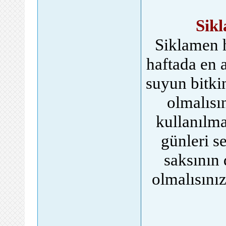
Sikl
Siklamen h
haftada en a
suyun bitki
olmalısı
kullanılma
günleri s
saksının
olmalısınız