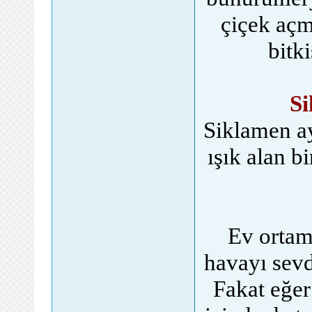
çiçek açm
bitk
Si
Siklamen ay
ışık alan b
Ev ortam
havayı sevd
Fakat eğer