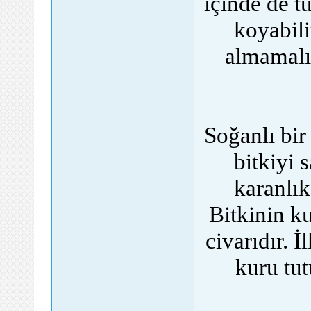
içinde de tu
koyabili
almamalıd
Soğanlı bir
bitkiyi 
karanlık
Bitkinin k
civarıdır. İ
kuru tu