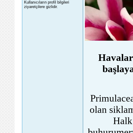
Kullanıcıların profil bilgileri
ziyaretçilere gizlidir.
Havalar
başlaya
for
Primulacea
olan siklam
Halk
buhurumerye