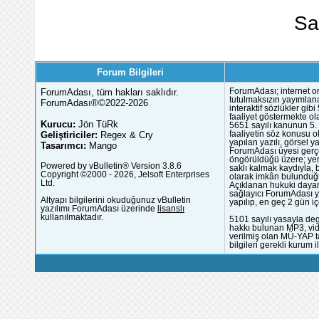
Sa
Forum Bilgileri
ForumAdası, tüm hakları saklıdır.
ForumAdası; internet or
tutulmaksızın yayımlana
ForumAdası®©2022-2026
interaktif sözlükler gi
faaliyet göstermekte ola
Kurucu:
Jön TüRk
5651 sayılı kanunun 5. 
Geliştiriciler:
Regex & Cry
faaliyetin söz konusu 
yapılan yazılı, görsel 
Tasarımcı:
Mango
ForumAdası üyesi gerçek
öngörüldüğü üzere; yer 
Powered by vBulletin® Version 3.8.6
saklı kalmak kaydıyla,
Copyright ©2000 - 2026, Jelsoft Enterprises
olarak imkân bulunduğu
Ltd.
Açıklanan hukuki dayan
sağlayıcı ForumAdası y
Altyapı bilgilerini okuduğunuz vBulletin
yapılıp, en geç 2 gün iç
yazılımı ForumAdası üzerinde
lisanslı
kullanılmaktadır.
5101 sayılı yasayla deg
hakkı bulunan MP3, vide
verilmiş olan MÜ-YAP ta
bilgileri gerekli kurum i