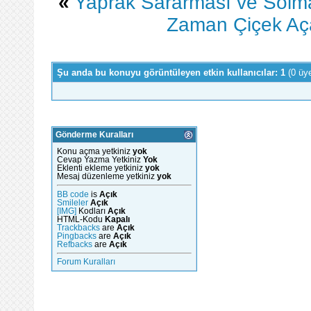
«
Yaprak Sararması ve Solm
Zaman Çiçek Açar
Şu anda bu konuyu görüntüleyen etkin kullanıcılar: 1
(0 üy
Gönderme Kuralları
Konu açma yetkiniz
yok
Cevap Yazma Yetkiniz
Yok
Eklenti ekleme yetkiniz
yok
Mesaj düzenleme yetkiniz
yok
BB code
is
Açık
Smileler
Açık
[IMG]
Kodları
Açık
HTML-Kodu
Kapalı
Trackbacks
are
Açık
Pingbacks
are
Açık
Refbacks
are
Açık
Forum Kuralları