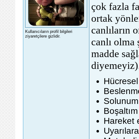
çok fazla f
ortak yönle
canlıların o
Kullanıcıların profil bilgileri
ziyaretçilere gizlidir.
canlı olma 
madde sağl
diyemeyiz)
Hücresel
Beslenm
Solunum 
Boşaltı
Hareket 
Uyarılara