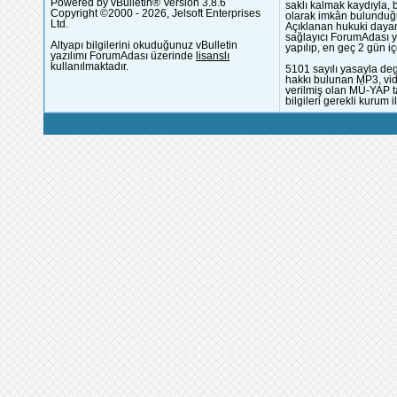
Powered by vBulletin® Version 3.8.6
saklı kalmak kaydıyla,
Copyright ©2000 - 2026, Jelsoft Enterprises
olarak imkân bulunduğu
Ltd.
Açıklanan hukuki dayan
sağlayıcı ForumAdası y
Altyapı bilgilerini okuduğunuz vBulletin
yapılıp, en geç 2 gün iç
yazılımı ForumAdası üzerinde
lisanslı
kullanılmaktadır.
5101 sayılı yasayla deg
hakkı bulunan MP3, vide
verilmiş olan MÜ-YAP ta
bilgileri gerekli kurum i