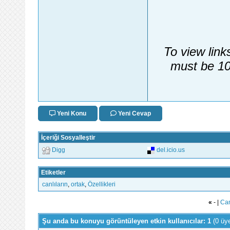
To view link
must be 10
Yeni Konu
Yeni Cevap
İçeriği Sosyalleştir
Digg
del.icio.us
Etiketler
canlıların
,
ortak
,
Özellikleri
«
- |
Can
Şu anda bu konuyu görüntüleyen etkin kullanıcılar: 1
(0 üy