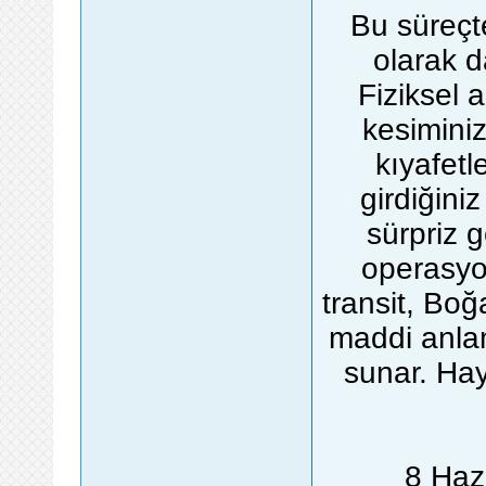
Bu süreçte
olarak d
Fiziksel 
kesiminizi
kıyafetl
girdiğini
sürpriz g
operasyon
transit, Bo
maddi anlam
sunar. Hay
8 Haz