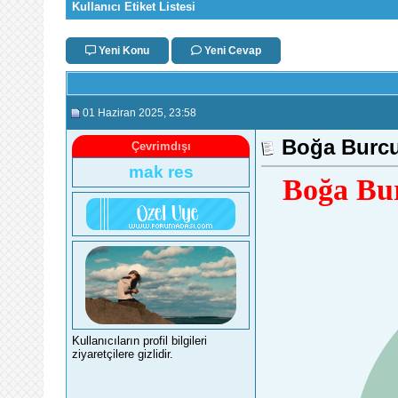
Kullanıcı Etiket Listesi
Yeni Konu
Yeni Cevap
01 Haziran 2025
, 23:58
Boğa Burcu
Çevrimdışı
mak res
Boğa Bur
Kullanıcıların profil bilgileri
ziyaretçilere gizlidir.