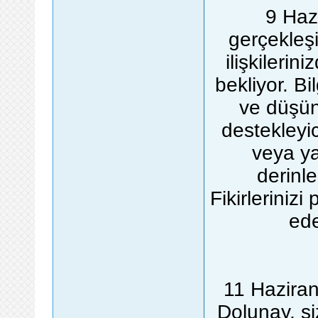
9 Haz
gerçekleşi
ilişkilerin
bekliyor. Bi
ve düşün
destekleyi
veya yak
derinle
Fikirlerinizi
ede
11 Hazira
Dolunay, si