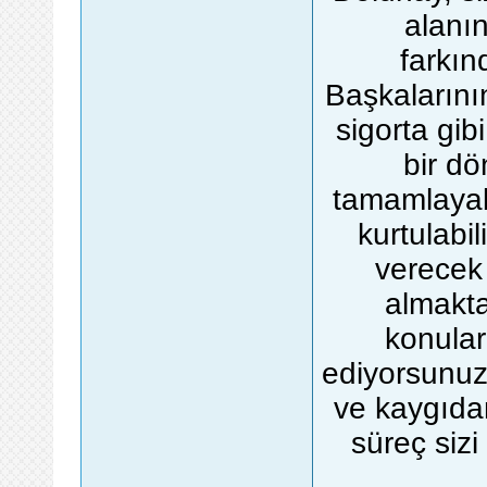
alanı
farkınd
Başkalarının
sigorta gib
bir d
tamamlayab
kurtulabil
verecek 
almakta
konular
ediyorsunuz
ve kaygıda
süreç sizi 