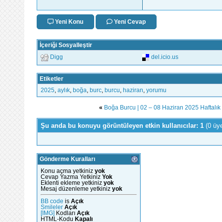
Yeni Konu
Yeni Cevap
İçeriği Sosyalleştir
Digg
del.icio.us
Etiketler
2025
,
aylık
,
boğa
,
burc
,
burcu
,
haziran
,
yorumu
«
Boğa Burcu | 02 – 08 Haziran 2025 Haftalı
Şu anda bu konuyu görüntüleyen etkin kullanıcılar: 1
(0 üy
Gönderme Kuralları
Konu açma yetkiniz
yok
Cevap Yazma Yetkiniz
Yok
Eklenti ekleme yetkiniz
yok
Mesaj düzenleme yetkiniz
yok
BB code
is
Açık
Smileler
Açık
[IMG]
Kodları
Açık
HTML-Kodu
Kapalı