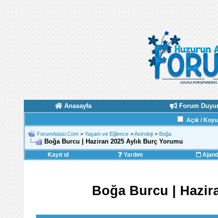
Anasayfa
Forum Duyur
Açık / Koy
ForumAdasi.Com
>
Yaşam ve Eğlence
>
Astroloji
>
Boğa
Boğa Burcu | Haziran 2025 Aylık Burç Yorumu
Kayıt ol
Yardım
Ajan
Boğa Burcu | Hazir