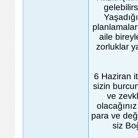
gelebilirs
Yaşadığın
planlamalar 
aile birey
zorluklar y
6 Haziran i
sizin burcun
ve zevkl
olacağınız
para ve değ
siz Bo