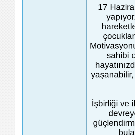
17 Hazira
yapıyor
hareketl
çocuklarl
Motivasyonun
sahibi 
hayatınızd
yaşanabilir
İşbirliği ve 
devrey
güçlendirme
bula