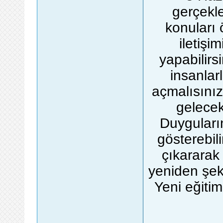
gerçekle
konuları 
iletişi
yapabilirs
insanlar
açmalısınız
gelecek
Duyguların
gösterebil
çıkararak
yeniden şeki
Yeni eğitim