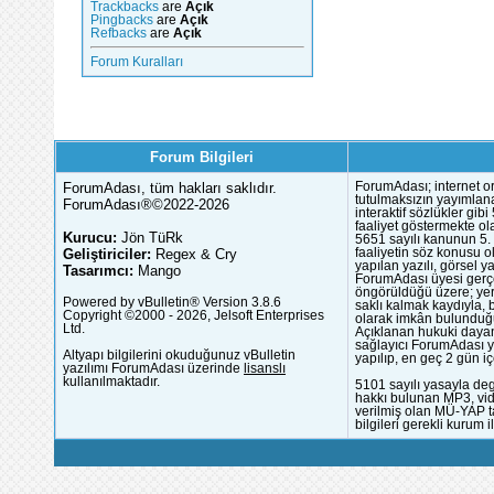
Trackbacks
are
Açık
Pingbacks
are
Açık
Refbacks
are
Açık
Forum Kuralları
Forum Bilgileri
ForumAdası, tüm hakları saklıdır.
ForumAdası; internet or
tutulmaksızın yayımlana
ForumAdası®©2022-2026
interaktif sözlükler gi
faaliyet göstermekte ola
Kurucu:
Jön TüRk
5651 sayılı kanunun 5. 
Geliştiriciler:
Regex & Cry
faaliyetin söz konusu 
yapılan yazılı, görsel 
Tasarımcı:
Mango
ForumAdası üyesi gerçek
öngörüldüğü üzere; yer 
Powered by vBulletin® Version 3.8.6
saklı kalmak kaydıyla,
Copyright ©2000 - 2026, Jelsoft Enterprises
olarak imkân bulunduğu
Ltd.
Açıklanan hukuki dayan
sağlayıcı ForumAdası y
Altyapı bilgilerini okuduğunuz vBulletin
yapılıp, en geç 2 gün iç
yazılımı ForumAdası üzerinde
lisanslı
kullanılmaktadır.
5101 sayılı yasayla deg
hakkı bulunan MP3, vide
verilmiş olan MÜ-YAP ta
bilgileri gerekli kurum i