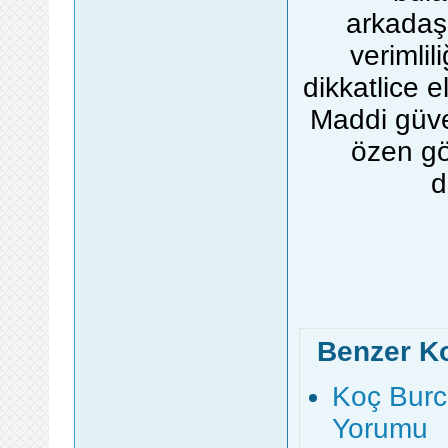
arkadaşl
verimlili
dikkatlice e
Maddi güve
özen gö
d
Benzer K
Koç Burc
Yorumu