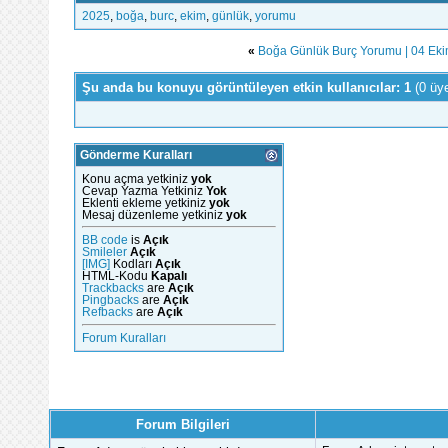
2025
,
boğa
,
burc
,
ekim
,
günlük
,
yorumu
«
Boğa Günlük Burç Yorumu | 04 Ek
Şu anda bu konuyu görüntüleyen etkin kullanıcılar: 1
(0 üy
Gönderme Kuralları
Konu açma yetkiniz
yok
Cevap Yazma Yetkiniz
Yok
Eklenti ekleme yetkiniz
yok
Mesaj düzenleme yetkiniz
yok
BB code
is
Açık
Smileler
Açık
[IMG]
Kodları
Açık
HTML-Kodu
Kapalı
Trackbacks
are
Açık
Pingbacks
are
Açık
Refbacks
are
Açık
Forum Kuralları
Forum Bilgileri