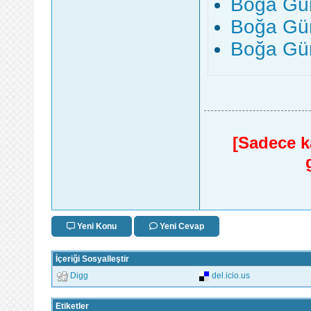
Boğa Gün
Boğa Gün
Boğa Gün
[Sadece ka
Yeni Konu
Yeni Cevap
İçeriği Sosyalleştir
Digg
del.icio.us
Etiketler