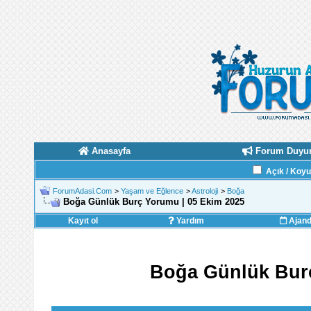
Anasayfa
Forum Duyur
Açık / Koy
ForumAdasi.Com
>
Yaşam ve Eğlence
>
Astroloji
>
Boğa
Boğa Günlük Burç Yorumu | 05 Ekim 2025
Kayıt ol
Yardım
Ajan
Boğa Günlük Burç