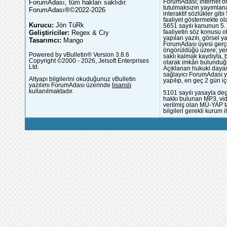
ForumAdası, tüm hakları saklıdır.
ForumAdası; internet or
tutulmaksızın yayımlana
ForumAdası®©2022-2026
interaktif sözlükler gi
faaliyet göstermekte ola
Kurucu:
Jön TüRk
5651 sayılı kanunun 5. 
Geliştiriciler:
Regex & Cry
faaliyetin söz konusu 
yapılan yazılı, görsel 
Tasarımcı:
Mango
ForumAdası üyesi gerçek
öngörüldüğü üzere; yer 
Powered by vBulletin® Version 3.8.6
saklı kalmak kaydıyla,
Copyright ©2000 - 2026, Jelsoft Enterprises
olarak imkân bulunduğu
Ltd.
Açıklanan hukuki dayan
sağlayıcı ForumAdası y
Altyapı bilgilerini okuduğunuz vBulletin
yapılıp, en geç 2 gün iç
yazılımı ForumAdası üzerinde
lisanslı
kullanılmaktadır.
5101 sayılı yasayla deg
hakkı bulunan MP3, vide
verilmiş olan MÜ-YAP ta
bilgileri gerekli kurum i