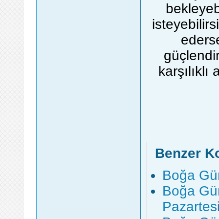
bekleyeb
isteyebilir
ederse
güçlendir
karşılıklı
Benzer K
Boğa Gün
Boğa Gün
Pazartes