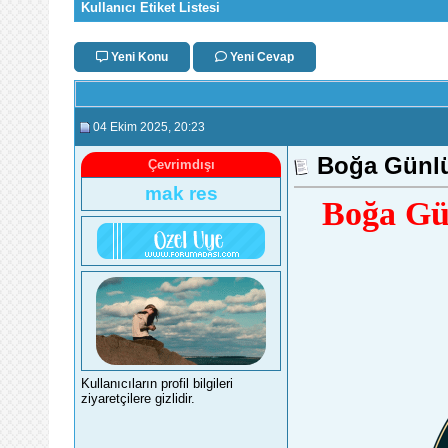
Kullanıcı Etiket Listesi
Yeni Konu
Yeni Cevap
04 Ekim 2025
, 20:23
Boğa Günlü
Çevrimdışı
mak res
Boğa Gü
Kullanıcıların profil bilgileri
ziyaretçilere gizlidir.