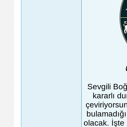
Sevgili Boğ
kararlı d
çeviriyorsu
bulamadığı 
olacak. İşt