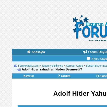
Anasayfa
Forum Duyur
Açık / Koy
ForumAdasi.Com
>
Yaşam ve Eğlence
>
Serbest Kürsü
>
Bunları Biliyor m
Adolf Hitler Yahudileri Neden Sevmezdi?
Kayıt ol
Yardım
Ajan
Adolf Hitler Yah