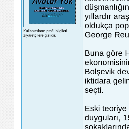
düşmanlığını
yıllardır ara
oldukça popü
Kullanıcıların profil bilgileri
George Reuth
ziyaretçilere gizlidir.
Buna göre Hi
ekonomisini
Bolşevik dev
iktidara gel
seçti.
Eski teoriye 
duyguları, 1
sokaklarınd