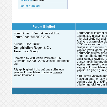
Forum Kuralları
Forum Bilgileri
ForumAdası, tüm hakları saklıdır.
ForumAdası; internet or
tutulmaksızın yayımlana
ForumAdası®©2022-2026
interaktif sözlükler gi
faaliyet göstermekte ola
Kurucu:
Jön TüRk
5651 sayılı kanunun 5. 
Geliştiriciler:
Regex & Cry
faaliyetin söz konusu 
yapılan yazılı, görsel 
Tasarımcı:
Mango
ForumAdası üyesi gerçek
öngörüldüğü üzere; yer 
Powered by vBulletin® Version 3.8.6
saklı kalmak kaydıyla,
Copyright ©2000 - 2026, Jelsoft Enterprises
olarak imkân bulunduğu
Ltd.
Açıklanan hukuki dayan
sağlayıcı ForumAdası y
Altyapı bilgilerini okuduğunuz vBulletin
yapılıp, en geç 2 gün iç
yazılımı ForumAdası üzerinde
lisanslı
kullanılmaktadır.
5101 sayılı yasayla deg
hakkı bulunan MP3, vide
verilmiş olan MÜ-YAP ta
bilgileri gerekli kurum i