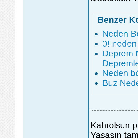
Benzer K
Neden B
0! neden 
Deprem N
Depremle
Neden b
Buz Ned
Kahrolsun ps
Yaşasın tam 