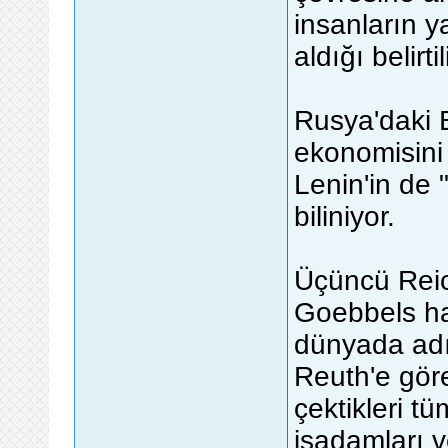
insanların y
aldığı belirtil
Rusya'daki 
ekonomisini 
Lenin'in de 
biliniyor.
Üçüncü Reic
Goebbels ha
dünyada adı
Reuth'e göre
çektikleri t
işadamları 