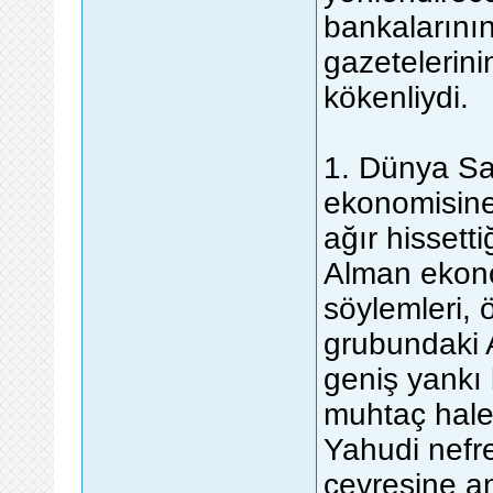
bankalarını
gazetelerini
kökenliydi.
1. Dünya Sav
ekonomisine 
ağır hissetti
Alman ekono
söylemleri, ö
grubundaki 
geniş yankı 
muhtaç hale 
Yahudi nefr
çevresine an