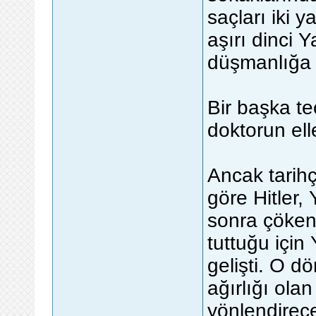
saçları iki 
aşırı dinci Y
düşmanlığa
Bir başka te
doktorun ell
Ancak tarihç
göre Hitler,
sonra çöke
tuttuğu için
gelişti. O 
ağırlığı ola
yönlendirec