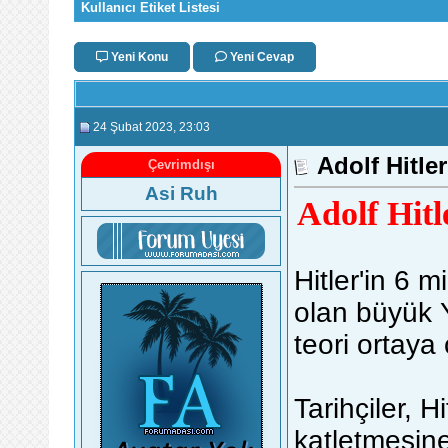
Kullanıcı Etiket Listesi
Yeni Konu
Yeni Cevap
24 Şubat 2023
, 23:03
Adolf Hitl
Çevrimdışı
Asi Ruh
Adolf Hit
Hitler'in 6 
olan büyük Y
teori ortaya 
Tarihçiler, H
katletmesin