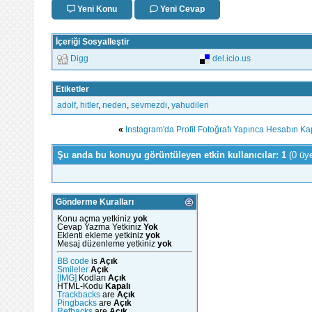
Yeni Konu
Yeni Cevap
İçeriği Sosyalleştir
Digg
del.icio.us
Etiketler
adolf
,
hitler
,
neden
,
sevmezdi
,
yahudileri
«
Instagram'da Profil Fotoğrafı Yapınca Hesabın
Şu anda bu konuyu görüntüleyen etkin kullanıcılar: 1
(0 üy
Gönderme Kuralları
Konu açma yetkiniz
yok
Cevap Yazma Yetkiniz
Yok
Eklenti ekleme yetkiniz
yok
Mesaj düzenleme yetkiniz
yok
BB code
is
Açık
Smileler
Açık
[IMG]
Kodları
Açık
HTML-Kodu
Kapalı
Trackbacks
are
Açık
Pingbacks
are
Açık
Refbacks
are
Açık