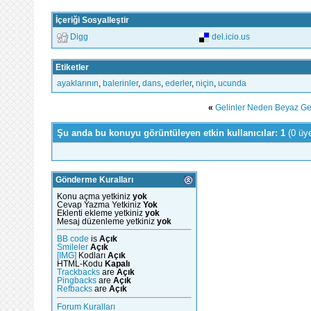
İçeriği Sosyalleştir
Digg
del.icio.us
Etiketler
ayaklarının
,
balerinler
,
dans
,
ederler
,
niçin
,
ucunda
«
Gelinler Neden Beyaz Gel
Şu anda bu konuyu görüntüleyen etkin kullanıcılar: 1
(0 üy
Gönderme Kuralları
Konu açma yetkiniz
yok
Cevap Yazma Yetkiniz
Yok
Eklenti ekleme yetkiniz
yok
Mesaj düzenleme yetkiniz
yok
BB code
is
Açık
Smileler
Açık
[IMG]
Kodları
Açık
HTML-Kodu
Kapalı
Trackbacks
are
Açık
Pingbacks
are
Açık
Refbacks
are
Açık
Forum Kuralları