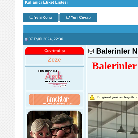
Kullanıcı Etiket Listesi
Yeni Konu
Yeni Cevap
07 Eylül 2024
, 22:36
Balerinler 
Çevrimdışı
Zeze
Balerinle
Bu görsel yeniden boyutland