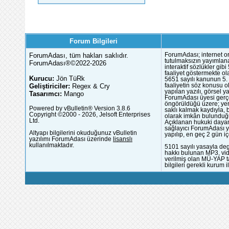
Forum Bilgileri
ForumAdası, tüm hakları saklıdır.
ForumAdası; internet or
tutulmaksızın yayımlana
ForumAdası®©2022-2026
interaktif sözlükler gi
faaliyet göstermekte ola
Kurucu:
Jön TüRk
5651 sayılı kanunun 5. 
Geliştiriciler:
Regex & Cry
faaliyetin söz konusu 
yapılan yazılı, görsel 
Tasarımcı:
Mango
ForumAdası üyesi gerçek
öngörüldüğü üzere; yer 
Powered by vBulletin® Version 3.8.6
saklı kalmak kaydıyla,
Copyright ©2000 - 2026, Jelsoft Enterprises
olarak imkân bulunduğu
Ltd.
Açıklanan hukuki dayan
sağlayıcı ForumAdası y
Altyapı bilgilerini okuduğunuz vBulletin
yapılıp, en geç 2 gün iç
yazılımı ForumAdası üzerinde
lisanslı
kullanılmaktadır.
5101 sayılı yasayla deg
hakkı bulunan MP3, vide
verilmiş olan MÜ-YAP ta
bilgileri gerekli kurum i