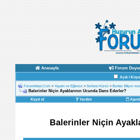
Anasayfa
Forum Duyur
Açık / Koy
ForumAdasi.Com
>
Yaşam ve Eğlence
>
Serbest Kürsü
>
Bunları Biliyor m
Balerinler Niçin Ayaklarının Ucunda Dans Ederler?
Kayıt ol
Yardım
Ajan
Balerinler Niçin Ayak