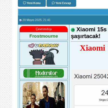
Yeni Konu
Yeni Cevap
20 Mayıs 2025
, 21:41
Xiaomi 15s 
Çevrimdışı
şaşırtacak!
Frostmourne
Xiaomi 