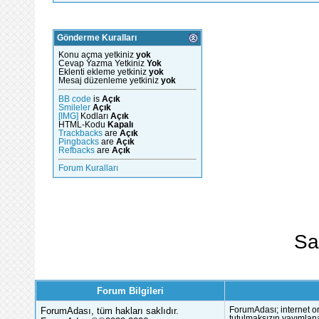
Gönderme Kuralları
Konu açma yetkiniz
yok
Cevap Yazma Yetkiniz
Yok
Eklenti ekleme yetkiniz
yok
Mesaj düzenleme yetkiniz
yok
BB code
is
Açık
Smileler
Açık
[IMG]
Kodları
Açık
HTML-Kodu
Kapalı
Trackbacks
are
Açık
Pingbacks
are
Açık
Refbacks
are
Açık
Forum Kuralları
Sa
Forum Bilgileri
ForumAdası, tüm hakları saklıdır.
ForumAdası; internet or
tutulmaksızın yayımlana