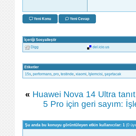
Yeni Konu
Yeni Cevap
İçeriği Sosyalleştir
Digg
del.icio.us
Etiketler
15s
,
performans
,
pro
,
testinde
,
xiaomi
,
İşlemcisi
,
şaşırtacak
«
Huawei Nova 14 Ultra tanıtıld
5 Pro için geri sayım: İş
Şu anda bu konuyu görüntüleyen etkin kullanıcılar: 1
(0 üy