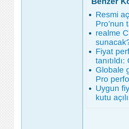
Benzer K
Resmi aç
Pro’nun t
realme C
sunacak
Fiyat pe
tanıtıldı: 
Globale 
Pro perf
Uygun fi
kutu açılı