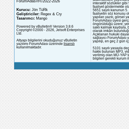
ForumAdası®©2022-2026
interaktif sözlükler gi
faaliyet göstermekte ola
Kurucu:
Jön TüRk
5651 sayılı kanunun 5. 
Geliştiriciler:
Regex & Cry
faaliyetin söz konusu 
yapılan yazılı, görsel 
Tasarımcı:
Mango
ForumAdası üyesi gerçek
öngörüldüğü üzere; yer 
Powered by vBulletin® Version 3.8.6
saklı kalmak kaydıyla,
Copyright ©2000 - 2026, Jelsoft Enterprises
olarak imkân bulunduğu
Ltd.
Açıklanan hukuki dayan
sağlayıcı ForumAdası y
Altyapı bilgilerini okuduğunuz vBulletin
yapılıp, en geç 2 gün iç
yazılımı ForumAdası üzerinde
lisanslı
kullanılmaktadır.
5101 sayılı yasayla deg
hakkı bulunan MP3, vide
verilmiş olan MÜ-YAP ta
bilgileri gerekli kurum i