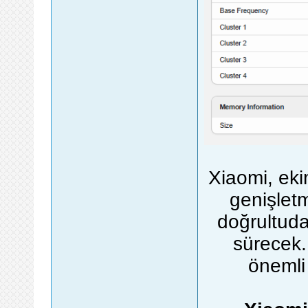
Xiaomi, eki
genişletm
doğrultud
sürecek. 
önemli 