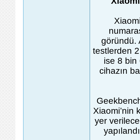
Xiaomi
Xiaom
numaras
göründü. A
testlerden 2
ise 8 bi
cihazın ba
Geekbench 
Xiaomi’nin k
yer verilec
yapılandı