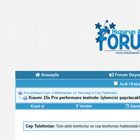
Anasayfa
Forum Duyur
Açık / Koy
ForumAdasi.Com
>
Webmaster ve Teknoloji
>
Cep Telefonları
Xiaomi 15s Pro performans testinde: İşlemcisi şaşırtacak!
Kayıt ol
Yardım
Ajan
Cep Telefonları
Tüm akıllı telefonlar ve cep telefonları hakkındaki 