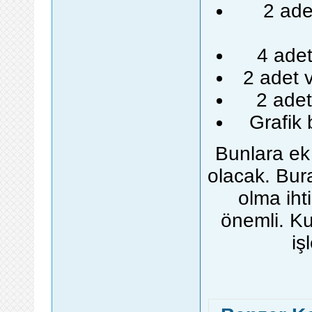
2 ade
4 ade
2 adet 
2 adet
Grafik
Bunlara e
olacak. Bura
olma iht
önemli. Ku
iş