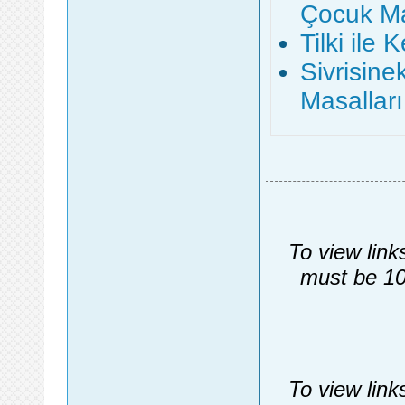
Çocuk Ma
Tilki ile
Sivrisine
Masalları
To view link
must be 10
To view link