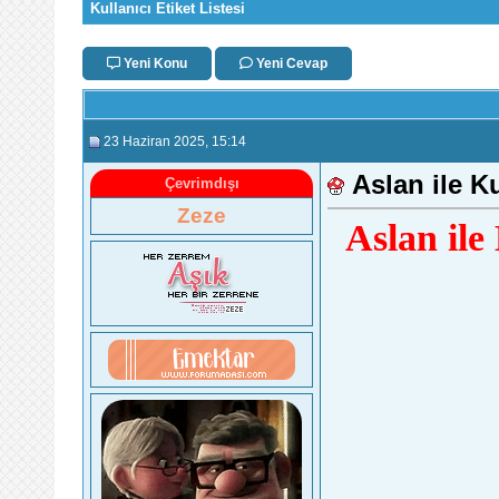
Kullanıcı Etiket Listesi
Yeni Konu
Yeni Cevap
23 Haziran 2025
, 15:14
Aslan ile K
Çevrimdışı
Zeze
Aslan il