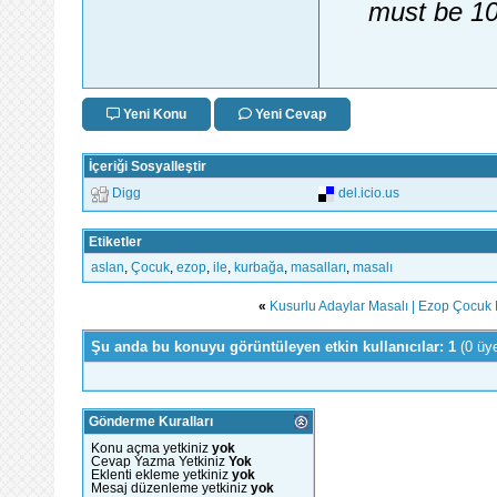
must be 10
Yeni Konu
Yeni Cevap
İçeriği Sosyalleştir
Digg
del.icio.us
Etiketler
aslan
,
Çocuk
,
ezop
,
ile
,
kurbağa
,
masalları
,
masalı
«
Kusurlu Adaylar Masalı | Ezop Çocuk 
Şu anda bu konuyu görüntüleyen etkin kullanıcılar: 1
(0 üy
Gönderme Kuralları
Konu açma yetkiniz
yok
Cevap Yazma Yetkiniz
Yok
Eklenti ekleme yetkiniz
yok
Mesaj düzenleme yetkiniz
yok