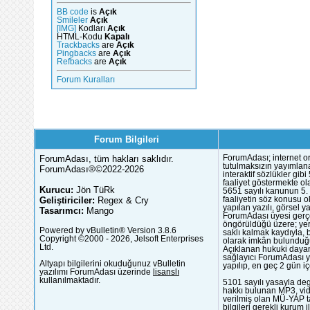
BB code
is
Açık
Smileler
Açık
[IMG]
Kodları
Açık
HTML-Kodu
Kapalı
Trackbacks
are
Açık
Pingbacks
are
Açık
Refbacks
are
Açık
Forum Kuralları
Forum Bilgileri
ForumAdası, tüm hakları saklıdır.
ForumAdası; internet or
tutulmaksızın yayımlana
ForumAdası®©2022-2026
interaktif sözlükler gi
faaliyet göstermekte ola
Kurucu:
Jön TüRk
5651 sayılı kanunun 5. 
Geliştiriciler:
Regex & Cry
faaliyetin söz konusu 
yapılan yazılı, görsel 
Tasarımcı:
Mango
ForumAdası üyesi gerçek
öngörüldüğü üzere; yer 
Powered by vBulletin® Version 3.8.6
saklı kalmak kaydıyla,
Copyright ©2000 - 2026, Jelsoft Enterprises
olarak imkân bulunduğu
Ltd.
Açıklanan hukuki dayan
sağlayıcı ForumAdası y
Altyapı bilgilerini okuduğunuz vBulletin
yapılıp, en geç 2 gün iç
yazılımı ForumAdası üzerinde
lisanslı
kullanılmaktadır.
5101 sayılı yasayla deg
hakkı bulunan MP3, vide
verilmiş olan MÜ-YAP ta
bilgileri gerekli kurum i