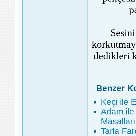
p
Sesini
korkutmaya
dedikleri k
Benzer K
Keçi ile 
Adam ile
Masalları
Tarla Far