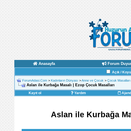
Anasayfa
Forum Duyur
Açık / Koy
ForumAdasi.Com
>
Kadınların Dünyası
>
Anne ve Çocuk
>
Çocuk Masalları 
Aslan ile Kurbağa Masalı | Ezop Çocuk Masalları
Kayıt ol
Yardım
Ajan
Aslan ile Kurbağa Ma