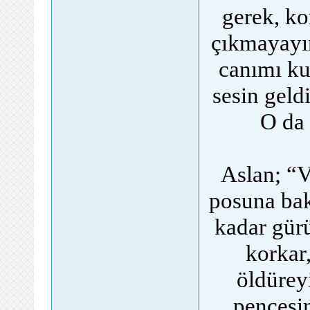
gerek, k
çıkmayayı
canımı ku
sesin geldi
O da 
Aslan; “V
posuna ba
kadar gür
korkar,
öldürey
pençesin