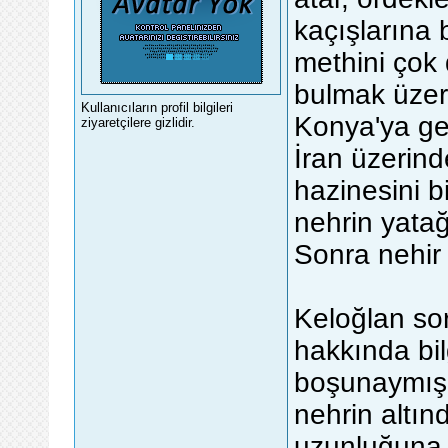
kaçışlarına 
methini çok
bulmak üzer
Kullanıcıların profil bilgileri
Konya'ya gel
ziyaretçilere gizlidir.
İran üzerin
hazinesini 
nehrin yatağ
Sonra nehir
Keloğlan so
hakkında bi
boşunaymış.
nehrin altı
uzunluğuna 