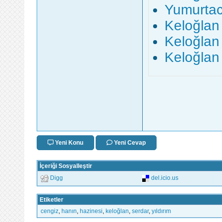
Yumurtacı
Keloğlan 
Keloğlan 
Keloğlan
Yeni Konu
Yeni Cevap
İçeriği Sosyalleştir
Digg
del.icio.us
Etiketler
cengiz
,
hanın
,
hazinesi
,
keloğlan
,
serdar
,
yıldırım