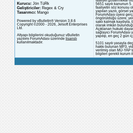
faaliyet göstermekte ola
Kurucu:
Jön TüRk
5651 sayılı kanunun 5. 
Geliştiriciler:
Regex & Cry
faaliyetin söz konusu 
yapılan yazılı, görsel 
Tasarımcı:
Mango
ForumAdası üyesi gerçek
öngörüldüğü üzere; yer 
Powered by vBulletin® Version 3.8.6
saklı kalmak kaydıyla,
Copyright ©2000 - 2026, Jelsoft Enterprises
olarak imkân bulunduğu
Ltd.
Açıklanan hukuki dayan
sağlayıcı ForumAdası y
Altyapı bilgilerini okuduğunuz vBulletin
yapılıp, en geç 2 gün iç
yazılımı ForumAdası üzerinde
lisanslı
kullanılmaktadır.
5101 sayılı yasayla deg
hakkı bulunan MP3, vide
verilmiş olan MÜ-YAP ta
bilgileri gerekli kurum i