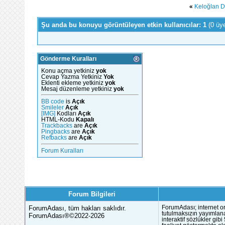
«
Keloğlan De
Şu anda bu konuyu görüntüleyen etkin kullanıcılar: 1
(0 üy
Gönderme Kuralları
Konu açma yetkiniz
yok
Cevap Yazma Yetkiniz
Yok
Eklenti ekleme yetkiniz
yok
Mesaj düzenleme yetkiniz
yok
BB code
is
Açık
Smileler
Açık
[IMG]
Kodları
Açık
HTML-Kodu
Kapalı
Trackbacks
are
Açık
Pingbacks
are
Açık
Refbacks
are
Açık
Forum Kuralları
Forum Bilgileri
ForumAdası, tüm hakları saklıdır.
ForumAdası; internet or
tutulmaksızın yayımlana
ForumAdası®©2022-2026
interaktif sözlükler gi