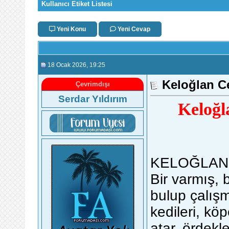
Kullanıcı Etiket Listesi
Yeni Konu
Yeni Cevap
18 Ocak 2026
, 19:25
Keloğlan Ce
Çevrimdışı
Serdar Yıldırım
Keloğl
KELOĞLAN 
Bir varmış, 
bulup çalış
kedileri, kö
atar, ördekl