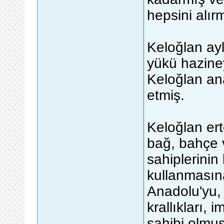
hepsini alır
Keloğlan ay
yükü hazine
Keloğlan an
etmiş.
Keloğlan ert
bağ, bahçe 
sahiplerinin
kullanmasına
Anadolu'yu, 
krallıkları, 
sahibi olmuş