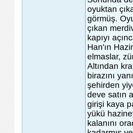
oyuktan çık
görmüş. Oyu
çıkan merdi
kapıyı açın
Han'ın Hazin
elmaslar, zü
Altından kra
birazını yan
şehirden yiy
deve satın 
girişi kaya 
yükü hazine
kalanını ora
kadarmış ve