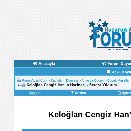
Anasayfa
Forum Duyur
Açık / Koy
ForumAdasi.Com
>
Kadınların Dünyası
>
Anne ve Çocuk
>
Çocuk Masalları 
Keloğlan Cengiz Han'ın Hazinesi - Serdar Yıldırım
Kayıt ol
Yardım
Ajan
Keloğlan Cengiz Han'ı