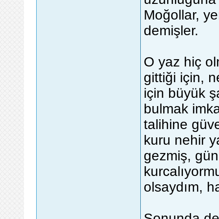
Moğollar, yer
demişler.
O yaz hiç ol
gittiği için
için büyük 
bulmak imkan
talihine güv
kuru nehir y
gezmiş, gün
kurcalıyorm
olsaydım, h
Sonunda der