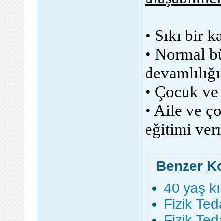
• Sıkı bir 
• Normal b
devamlılığı
• Çocuk ve 
• Aile ve 
eğitimi ver
Benzer K
40 yaş kır
Fizik Te
Fizik Ted