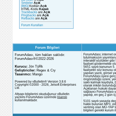
Smileler
Açık
[IMG]
Kodları
Açık
HTML-Kodu
Kapalı
Trackbacks
are
Açık
Pingbacks
are
Açık
Refbacks
are
Açık
Forum Kuralları
Forum Bilgileri
ForumAdası, tüm hakları saklıdır.
ForumAdası; internet or
tutulmaksızın yayımlana
ForumAdası®©2022-2026
interaktif sözlükler gi
faaliyet göstermekte ola
Kurucu:
Jön TüRk
5651 sayılı kanunun 5. 
Geliştiriciler:
Regex & Cry
faaliyetin söz konusu 
yapılan yazılı, görsel 
Tasarımcı:
Mango
ForumAdası üyesi gerçek
öngörüldüğü üzere; yer 
Powered by vBulletin® Version 3.8.6
saklı kalmak kaydıyla,
Copyright ©2000 - 2026, Jelsoft Enterprises
olarak imkân bulunduğu
Ltd.
Açıklanan hukuki dayan
sağlayıcı ForumAdası y
Altyapı bilgilerini okuduğunuz vBulletin
yapılıp, en geç 2 gün iç
yazılımı ForumAdası üzerinde
lisanslı
kullanılmaktadır.
5101 sayılı yasayla deg
hakkı bulunan MP3, vide
verilmiş olan MÜ-YAP ta
bilgileri gerekli kurum i