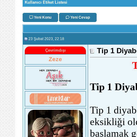
Kullanıcı Etiket Listesi
Yeni Konu
Yeni Cevap
23 Şubat 2023
, 22:18
Tip 1 Diyab
Çevrimdışı
Zeze
T
Tip 1 Diya
Tip 1 diyab
eksikliği 
başlamak ge