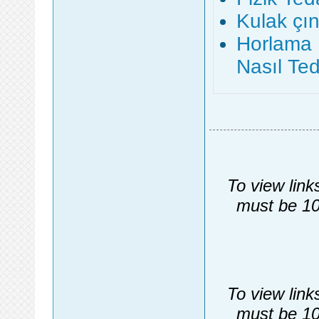
Kulak çın
Horlama N
Nasıl Ted
To view link
must be 10
To view link
must be 10