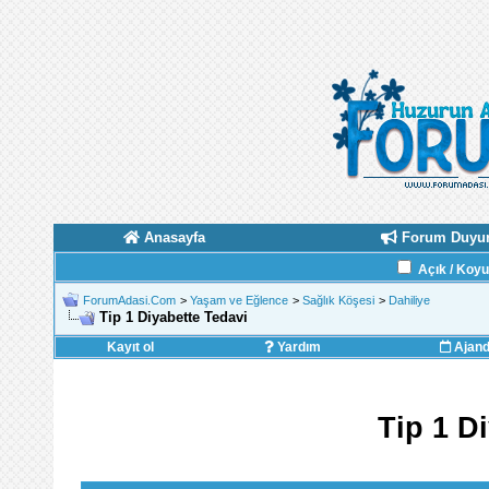
Anasayfa
Forum Duyur
Açık / Koy
ForumAdasi.Com
>
Yaşam ve Eğlence
>
Sağlık Köşesi
>
Dahiliye
Tip 1 Diyabette Tedavi
Kayıt ol
Yardım
Ajan
Tip 1 D