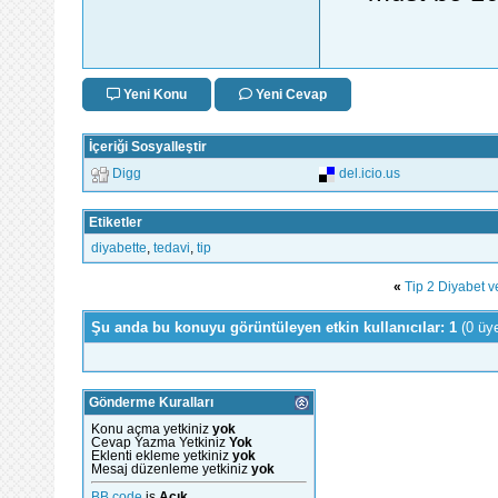
Yeni Konu
Yeni Cevap
İçeriği Sosyalleştir
Digg
del.icio.us
Etiketler
diyabette
,
tedavi
,
tip
«
Tip 2 Diyabet ve
Şu anda bu konuyu görüntüleyen etkin kullanıcılar: 1
(0 üy
Gönderme Kuralları
Konu açma yetkiniz
yok
Cevap Yazma Yetkiniz
Yok
Eklenti ekleme yetkiniz
yok
Mesaj düzenleme yetkiniz
yok
BB code
is
Açık