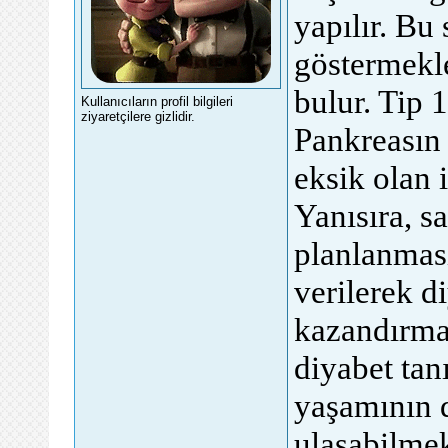
yapılır. Bu 
göstermekle
bulur. Tip 
Kullanıcıların profil bilgileri
ziyaretçilere gizlidir.
Pankreasın
eksik olan 
Yanısıra, s
planlanması
verilerek d
kazandırmak
diyabet tan
yaşamının 
ulaşabilmek