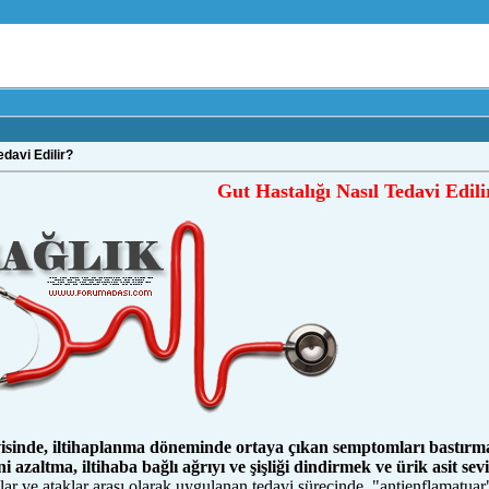
edavi Edilir?
Gut Hastalığı Nasıl Tedavi Edili
visinde, iltihaplanma döneminde ortaya çıkan semptomları bastırmay
i azaltma, iltihaba bağlı ağrıyı ve şişliği dindirmek ve ürik asit se
ar ve ataklar arası olarak uygulanan tedavi sürecinde, "antienflamatuar" i