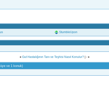
.us
StumbleUpon
«
Gut Hastalığının Tanı ve Teşhisi Nasıl Konulur?
| -
»
 üye ve 1 konuk)