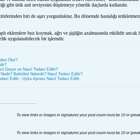
diği gibi ürik asit seviyesini düşürmeye yönelik ilaçlarda kullanılır.
törlerinden biri de aşırı yorgunluktur. Bu dönemde hastalığı tetikletme
aplı eklemlere buz koymak, ağrı ve şişliğin azalmasında etkilidir ancak h
elik uygulanabilecek bir işlemdir.
eden Olur?
dir?
ıl Geçer ve Nasıl Tedavi Edilir?
dir? Belirtileri Nelerdir? Nasıl Tedavi Edilir?
davi Edilir - Uyku Apnesi Nasıl Tedavi Edilir
To view links or images in signatures your post count must be 10 or great
To view links or images in signatures your post count must be 10 or great