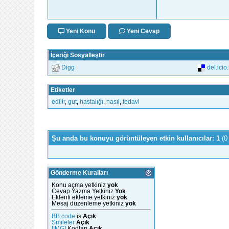
Yeni Konu
Yeni Cevap
İçeriği Sosyalleştir
Digg
del.icio
Etiketler
edilir
,
gut
,
hastalığı
,
nasıl
,
tedavi
Şu anda bu konuyu görüntüleyen etkin kullanıcılar: 1
(0
Gönderme Kuralları
Konu açma yetkiniz
yok
Cevap Yazma Yetkiniz
Yok
Eklenti ekleme yetkiniz
yok
Mesaj düzenleme yetkiniz
yok
BB code
is
Açık
Smileler
Açık
[IMG]
Kodları
Açık