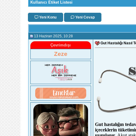
Kullanıcı Etiket Listesi
Yeni Konu
Yeni Cevap
13 Haziran 2025
, 10:28
Gut Hastalığı Nasıl T
Çevrimdışı
Zeze
Gut hastalığın teda
içeceklerin tüketimin
uygulanır.
Akut atakl