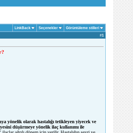
LinkBack
Seçenekler
Görüntüleme stilleri
#
1
r?
a yönelik olarak hastalığı tetikleyen yiyecek ve
viyesini düşürmeye yönelik ilaç kullanımı ile
laçlar ağrılı dönem için verilir. Hastalığın seyri ve