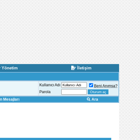
Yönetim
İletişim
Kullanıcı Adı
Beni Anımsa?
Parola
 Mesajları
Ara