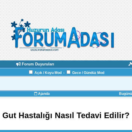
Forum Duyuruları
Açık / Koyu Mod
-
Gece / Gündüz Mod
Ajanda
Bugünün
Gut Hastalığı Nasıl Tedavi Edilir?