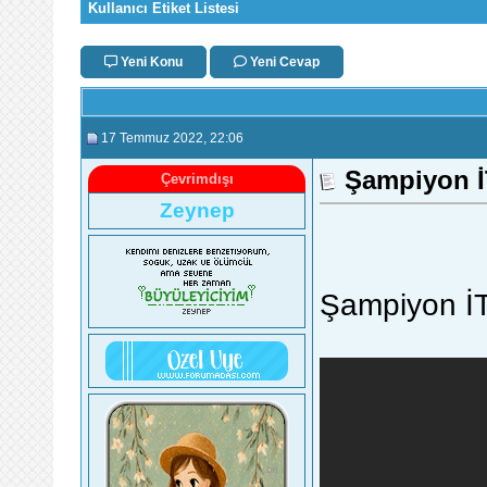
Kullanıcı Etiket Listesi
Yeni Konu
Yeni Cevap
17 Temmuz 2022
, 22:06
Şampiyon 
Çevrimdışı
Zeynep
Şampiyon İ