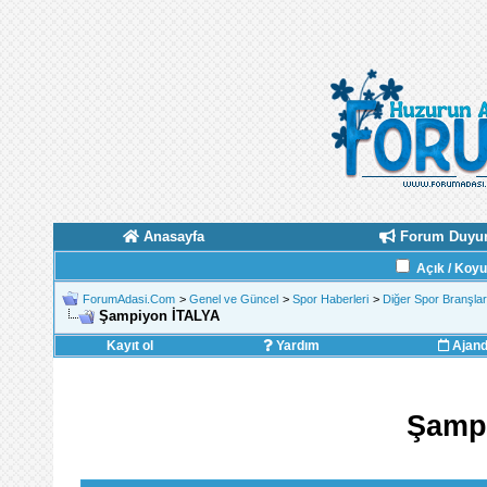
Anasayfa
Forum Duyur
Açık / Koy
ForumAdasi.Com
>
Genel ve Güncel
>
Spor Haberleri
>
Diğer Spor Branşlar
Şampiyon İTALYA
Kayıt ol
Yardım
Ajan
Şamp