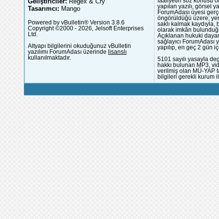
Geliştiriciler:
Regex & Cry
faaliyetin söz konusu 
yapılan yazılı, görsel 
Tasarımcı:
Mango
ForumAdası üyesi gerçek
öngörüldüğü üzere; yer 
Powered by vBulletin® Version 3.8.6
saklı kalmak kaydıyla,
Copyright ©2000 - 2026, Jelsoft Enterprises
olarak imkân bulunduğu
Ltd.
Açıklanan hukuki dayan
sağlayıcı ForumAdası y
Altyapı bilgilerini okuduğunuz vBulletin
yapılıp, en geç 2 gün iç
yazılımı ForumAdası üzerinde
lisanslı
kullanılmaktadır.
5101 sayılı yasayla deg
hakkı bulunan MP3, vide
verilmiş olan MÜ-YAP ta
bilgileri gerekli kurum i