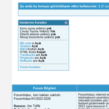
Şu anda bu konuyu görüntüleyen etkin kullanıcılar: 1
(0 üy
Gönderme Kuralları
Konu açma yetkiniz
yok
Cevap Yazma Yetkiniz
Yok
Eklenti ekleme yetkiniz
yok
Mesaj düzenleme yetkiniz
yok
BB code
is
Açık
Smileler
Açık
[IMG]
Kodları
Açık
HTML-Kodu
Kapalı
Trackbacks
are
Açık
Pingbacks
are
Açık
Refbacks
are
Açık
Forum Kuralları
Forum Bilgileri
ForumAdası, tüm hakları saklıdır.
ForumAdası; internet or
tutulmaksızın yayımlana
ForumAdası®©2022-2026
interaktif sözlükler gi
faaliyet göstermekte ola
Kurucu:
Jön TüRk
5651 sayılı kanunun 5. 