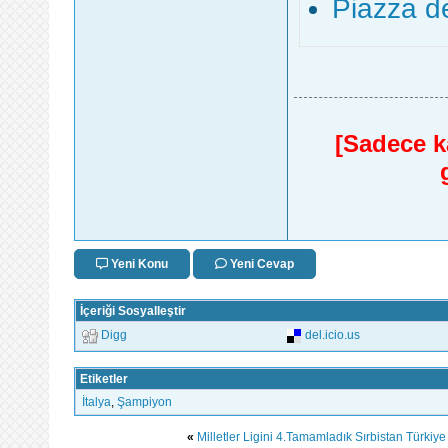
Piazza de
[Sadece ka
Yeni Konu
Yeni Cevap
İçeriği Sosyalleştir
Digg
del.icio.us
Etiketler
İtalya
,
Şampiyon
«
Milletler Ligini 4.Tamamladık Sırbistan Türkiy