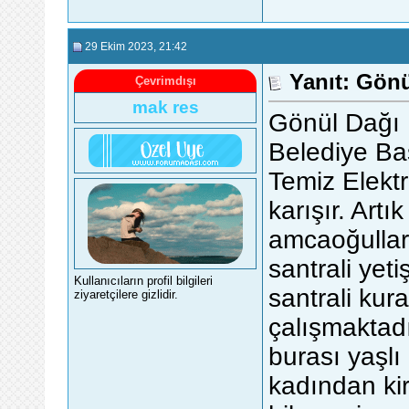
29 Ekim 2023
, 21:42
Yanıt: Gönü
Çevrimdışı
mak res
Gönül Dağı
Belediye Ba
Temiz Elektr
karışır. Art
amcaoğullar
santrali yet
Kullanıcıların profil bilgileri
santrali kur
ziyaretçilere gizlidir.
çalışmaktadı
burası yaşlı 
kadından kir