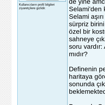
de yine amca
Kullanıcıların profil bilgileri
Selami’den k
ziyaretçilere gizlidir.
Selami aşır
sürpriz biri
özel bir ko
sahneye çıka
soru vardır
mıdır?
Definenin p
haritaya gör
sonunda çıktı
beklemekted