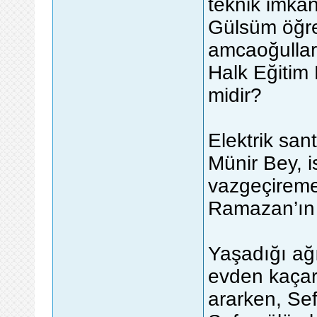
teknik imkan
Gülsüm öğre
amcaoğulları
Halk Eğitim 
midir?
Elektrik san
Münir Bey, i
vazgeçireme
Ramazan’ın 
Yaşadığı ağı
evden kaçar
ararken, Sef