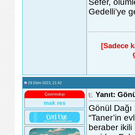
Sefer, ölüml
Gedelli’ye g
[Sadece ka
29 Ekim 2023
, 21:42
Yanıt: Gönü
Çevrimdışı
mak res
Gönül Dağı
“Taner’in evl
beraber ikil