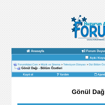
Anasayfa
Forum Duyur
Açık / Koy
ForumAdasi.Com
>
Müzik ve Sinema
>
Televizyon Dünyası
>
Dizi Bölüm Öze
Gönül Dağı - Bölüm Özetleri
Kayıt ol
Yardım
Ajan
Gönül Dağı