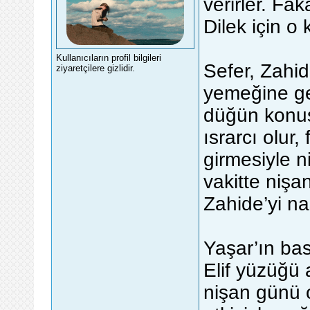
verirler. F
Dilek için o
Kullanıcıların profil bilgileri
Sefer, Zahi
ziyaretçilere gizlidir.
yemeğine ge
düğün konuş
ısrarcı olur
girmesiyle n
vakitte nişa
Zahide’yi na
Yaşar’ın ba
Elif yüzüğü 
nişan günü ol