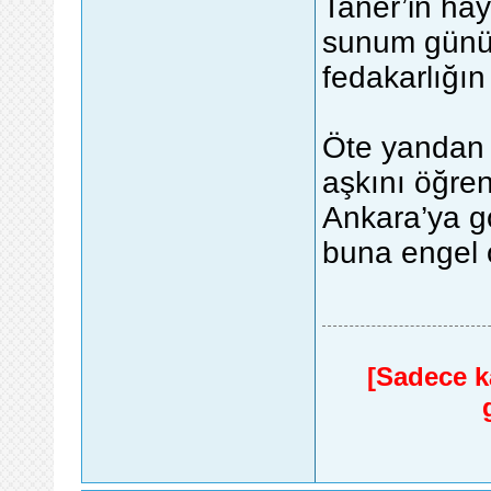
Taner’in hay
sunum günü 
fedakarlığın
Öte yandan
aşkını öğren
Ankara’ya g
buna engel 
[Sadece ka