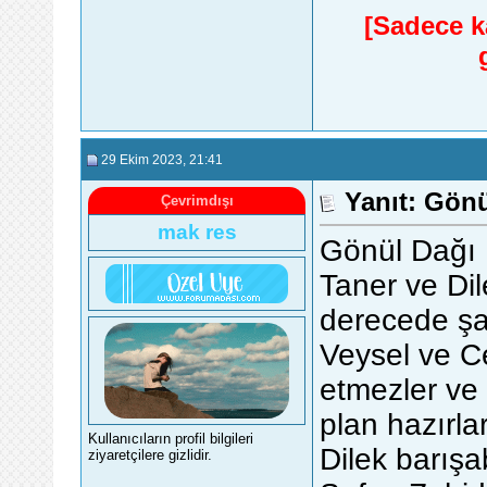
[Sadece ka
29 Ekim 2023
, 21:41
Yanıt: Gönü
Çevrimdışı
mak res
Gönül Dağı
Taner ve Dil
derecede şa
Veysel ve Ce
etmezler ve i
plan hazırla
Kullanıcıların profil bilgileri
Dilek barışa
ziyaretçilere gizlidir.