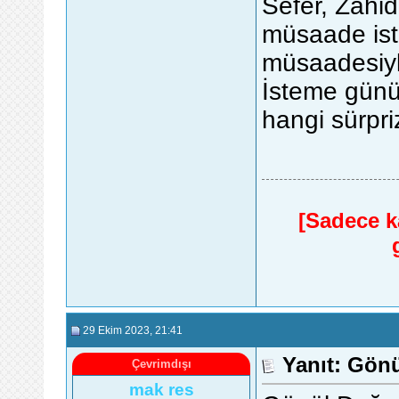
Sefer, Zahid
müsaade iste
müsaadesiyle
İsteme günü
hangi sürpr
[Sadece ka
29 Ekim 2023
, 21:41
Yanıt: Gönü
Çevrimdışı
mak res