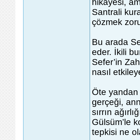
hikayesi, am
Santrali kur
çözmek zoru
Bu arada Sef
eder. İkili 
Sefer’in Zah
nasıl etkiley
Öte yandan D
gerçeği, an
sırrın ağırl
Gülsüm’le k
tepkisi ne o