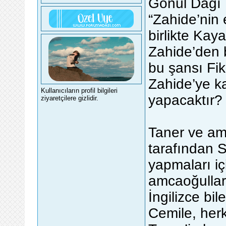
Gönül Dağı
“Zahide’nin e
birlikte Kaya
Zahide’den b
bu şansı Fik
Zahide’ye k
Kullanıcıların profil bilgileri
yapacaktır?
ziyaretçilere gizlidir.
Taner ve am
tarafından S
yapmaları iç
amcaoğullar
İngilizce bi
Cemile, herk