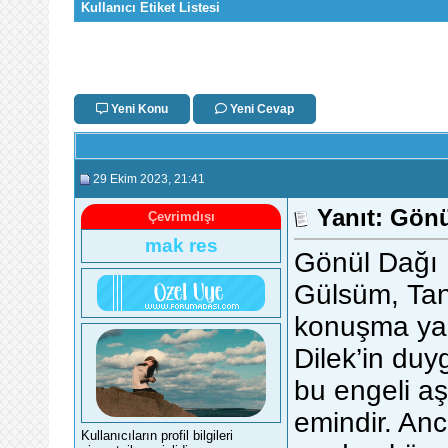
Kullanıcı Etiket Listesi
Yeni Konu
Yeni Cevap
29 Ekim 2023
, 21:41
Yanıt: Gönü
Çevrimdışı
mak res
Gönül Dağı
Gülsüm, Tane
konuşma yap
Dilek’in duy
bu engeli a
emindir. Anc
Kullanıcıların profil bilgileri