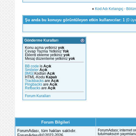
«
Kod Adı Kırlangıç - Bölüm
Şu anda bu konuyu görüntüleyen etkin kullanıcılar: 1
(0 üy
Gönderme Kuralları
Konu açma yetkiniz
yok
Cevap Yazma Yetkiniz
Yok
Eklenti ekleme yetkiniz
yok
Mesaj düzenleme yetkiniz
yok
BB code
is
Açık
Smileler
Açık
[IMG]
Kodları
Açık
HTML-Kodu
Kapalı
Trackbacks
are
Açık
Pingbacks
are
Açık
Refbacks
are
Açık
Forum Kuralları
Forum Bilgileri
ForumAdası, tüm hakları saklıdır.
ForumAdası; internet or
tutulmaksızın yayımlana
ForumAdası®©2022-2026