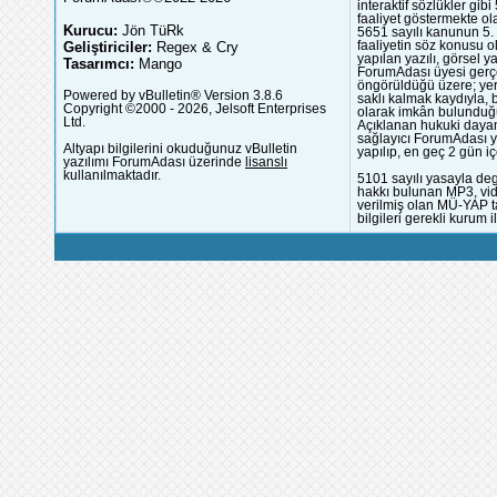
interaktif sözlükler gi
faaliyet göstermekte ola
Kurucu:
Jön TüRk
5651 sayılı kanunun 5. 
Geliştiriciler:
Regex & Cry
faaliyetin söz konusu 
yapılan yazılı, görsel 
Tasarımcı:
Mango
ForumAdası üyesi gerçek
öngörüldüğü üzere; yer 
Powered by vBulletin® Version 3.8.6
saklı kalmak kaydıyla,
Copyright ©2000 - 2026, Jelsoft Enterprises
olarak imkân bulunduğu
Ltd.
Açıklanan hukuki dayan
sağlayıcı ForumAdası y
Altyapı bilgilerini okuduğunuz vBulletin
yapılıp, en geç 2 gün iç
yazılımı ForumAdası üzerinde
lisanslı
kullanılmaktadır.
5101 sayılı yasayla deg
hakkı bulunan MP3, vide
verilmiş olan MÜ-YAP ta
bilgileri gerekli kurum i