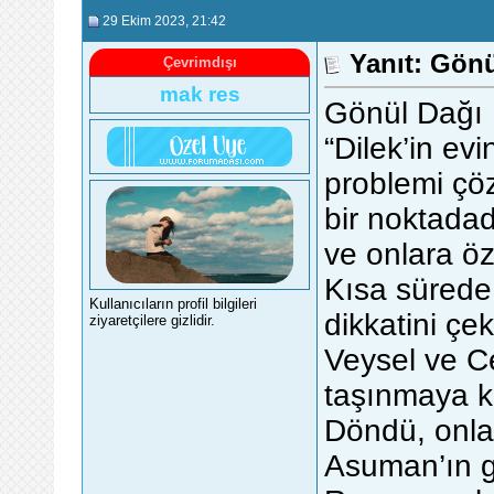
29 Ekim 2023
, 21:42
Yanıt: Gönü
Çevrimdışı
mak res
Gönül Dağı
“Dilek’in evi
problemi çö
bir noktadad
ve onlara öz
Kısa sürede 
Kullanıcıların profil bilgileri
dikkatini çek
ziyaretçilere gizlidir.
Veysel ve C
taşınmaya ka
Döndü, onla
Asuman’ın g