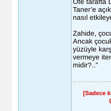
Öte tarafta 
Taner’e açıkl
nasıl etkiley
Zahide, çocu
Ancak çocuk
yüzüyle karş
vermeye iter
midir?..”
[Sadece ka