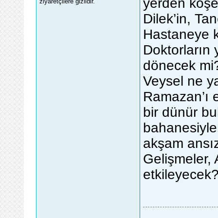
yerden köşey
ziyaretçilere gizlidir.
Dilek’in, Tan
Hastaneye ka
Doktorların
dönecek mi? 
Veysel ne 
Ramazan’ı e
bir dünür b
bahanesiyle 
akşam ansızı
Gelişmeler,
etkileyecek