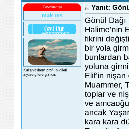
Yanıt: Gönü
Çevrimdışı
mak res
Gönül Dağı
Halime’nin E
fikrini değiş
bir yola gir
bunlardan ba
yoluna girmiş
Kullanıcıların profil bilgileri
Elif’in nişa
ziyaretçilere gizlidir.
Muammer, Ta
toplar ve ni
ve amcaoğull
ancak Yaşar’
kara kara d