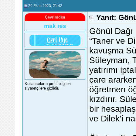
29 Ekim 2023
, 21:42
Yanıt: Gönü
Çevrimdışı
mak res
Gönül Dağı
“Taner ve D
kavuşma Süle
Süleyman, T
yatırımı ipta
çare ararke
Kullanıcıların profil bilgileri
öğretmen öğ
ziyaretçilere gizlidir.
kızdırır. Sü
bir hesapl
ve Dilek’i na