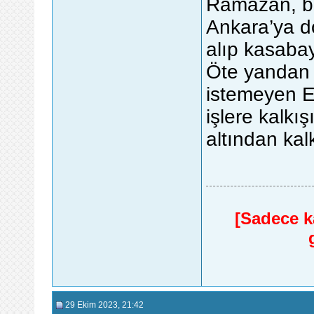
Ramazan, b
Ankara’ya d
alıp kasabay
Öte yandan 
istemeyen E
işlere kalkış
altından kal
[Sadece ka
29 Ekim 2023
, 21:42