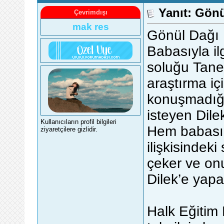
Yanıt: Gönü
Çevrimdışı
mak res
Gönül Dağı
Babasıyla ilg
soluğu Taner’
araştırma iç
konuşmadığı
isteyen Dile
Kullanıcıların profil bilgileri
Hem babasın
ziyaretçilere gizlidir.
ilişkisindeki 
çeker ve onu
Dilek’e yapa
Halk Eğitim 