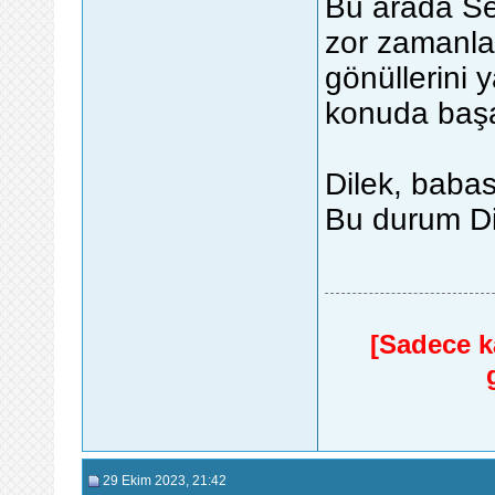
Bu arada Se
zor zamanla
gönüllerini 
konuda başa
Dilek, babas
Bu durum Dil
[Sadece ka
29 Ekim 2023
, 21:42