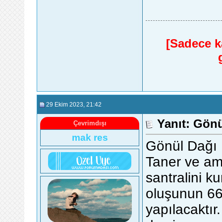
[Sadece ka
29 Ekim 2023
, 21:42
Yanıt: Gönü
Çevrimdışı
mak res
Gönül Dağı
Taner ve am
santralini k
oluşunun 66.
yapılacaktır