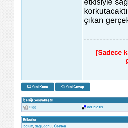
etkisiyle sa
korkutacaktı
çıkan gerçek
[Sadece ka
Yeni Konu
Yeni Cevap
İçeriği Sosyalleştir
Digg
del.icio.us
Etiketler
bölüm
,
dağı
,
gönül
,
Özetleri