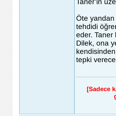
Taner’in üzer
Öte yandan 
tehdidi öğre
eder. Taner
Dilek, ona y
kendisinden
tepki verece
[Sadece ka