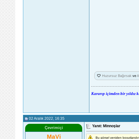
Huzursuz Bağırsak
ve
A
Kararıp içimden bir yıldız 
02 Aralık 2022
, 16:35
Yanıt: Minnoşlar
Çevrimiçi
MaVi
Bu görsel yeniden boyutlandır