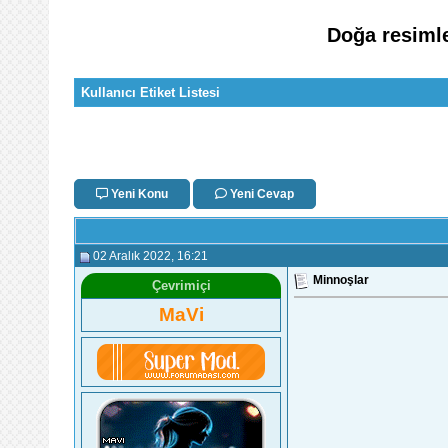
Doğa resimle
Kullanıcı Etiket Listesi
Yeni Konu
Yeni Cevap
02 Aralık 2022
, 16:21
Minnoşlar
Çevrimiçi
MaVi