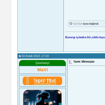
Asi Ruh
bunu beğendi.
Kararıp içimden bir yıldız kay
02 Aralık 2022
, 17:24
Yanıt: Minnoşlar
Çevrimiçi
MaVi