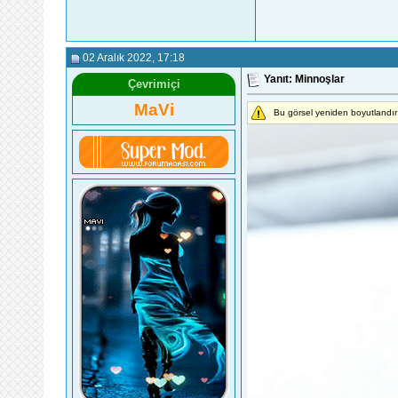
02 Aralık 2022
, 17:18
Yanıt: Minnoşlar
Çevrimiçi
MaVi
Bu görsel yeniden boyutlandır