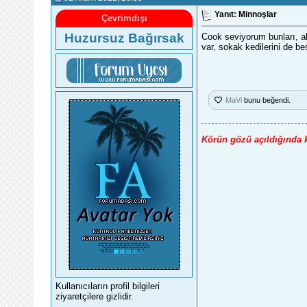
Yanıt: Minnoşlar
Çevrimdışı
Huzursuz Bağırsak
Cook seviyorum bunları, a
var, sokak kedilerini de be
MaVi
bunu beğendi.
Körün gözü açıldığında kı
Kullanıcıların profil bilgileri
ziyaretçilere gizlidir.