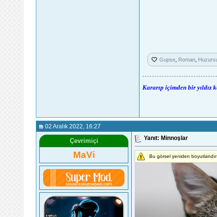
Gupse
,
Roman
,
Huzurs
Kararıp içimden bir yıldız 
02 Aralık 2022
, 16:27
Yanıt: Minnoşlar
Çevrimiçi
MaVi
Bu görsel yeniden boyutlandır