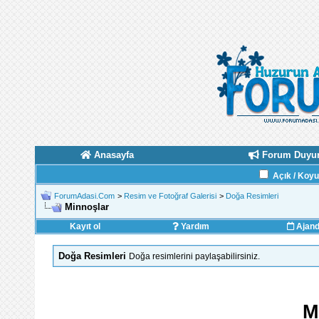
Anasayfa
Forum Duyur
Açık / Koy
ForumAdasi.Com
>
Resim ve Fotoğraf Galerisi
>
Doğa Resimleri
Minnoşlar
Kayıt ol
Yardım
Ajan
Doğa Resimleri
Doğa resimlerini paylaşabilirsiniz.
M