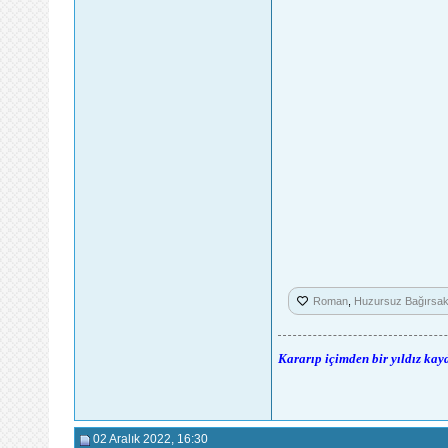
Roman
,
Huzursuz Bağırsa
Kararıp içimden bir yıldız kay
02 Aralık 2022
, 16:30