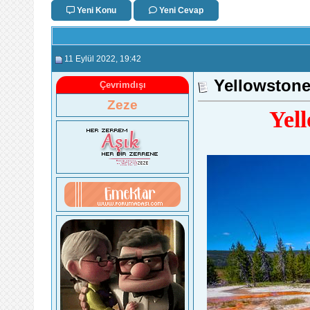
Yeni Konu
Yeni Cevap
11 Eylül 2022
, 19:42
Yellowstone 
Çevrimdışı
Zeze
Yel