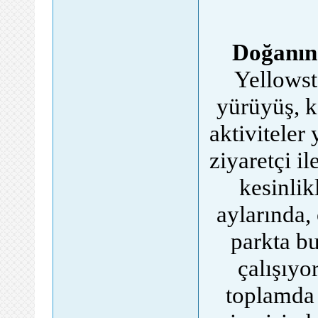
Doğanın 
Yellowst
yürüyüş, k
aktiviteler
ziyaretçi il
kesinli
aylarında,
parkta b
çalışıyo
toplamda 