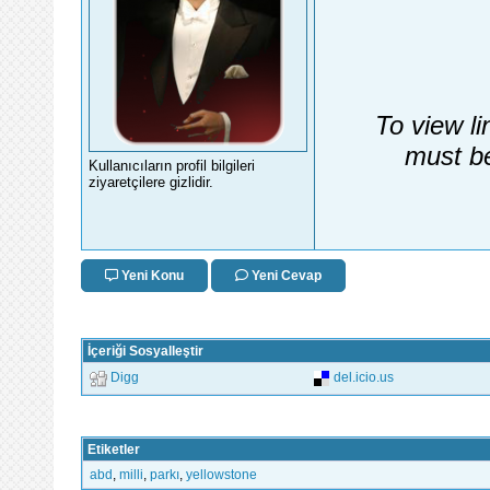
To view li
must be
Kullanıcıların profil bilgileri
ziyaretçilere gizlidir.
Yeni Konu
Yeni Cevap
İçeriği Sosyalleştir
Digg
del.icio.us
Etiketler
abd
,
milli
,
parkı
,
yellowstone