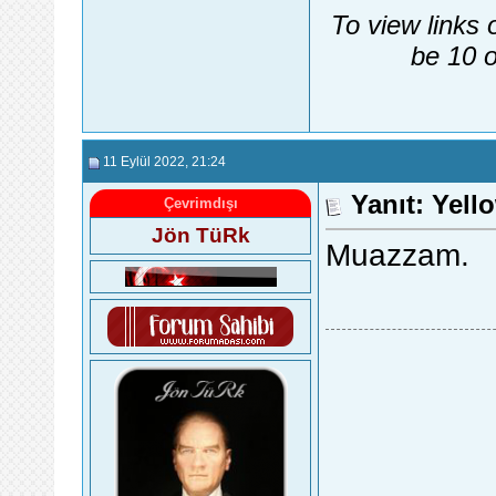
To view links 
be 10 o
11 Eylül 2022
, 21:24
Yanıt: Yell
Çevrimdışı
Jön TüRk
Muazzam.