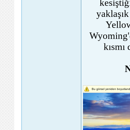
kesişti
yaklaşık
Yellow
Wyoming'd
kısmı 
N
Bu görsel yeniden boyutland