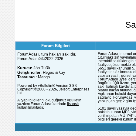
Sa
Forum Bilgileri
ForumAdası, tüm hakları saklıdır.
ForumAdası; internet or
tutulmaksızın yayımlana
ForumAdası®©2022-2026
interaktif sözlükler gi
faaliyet göstermekte ola
Kurucu:
Jön TüRk
5651 sayılı kanunun 5. 
Geliştiriciler:
Regex & Cry
faaliyetin söz konusu 
yapılan yazılı, görsel 
Tasarımcı:
Mango
ForumAdası üyesi gerçek
öngörüldüğü üzere; yer 
Powered by vBulletin® Version 3.8.6
saklı kalmak kaydıyla,
Copyright ©2000 - 2026, Jelsoft Enterprises
olarak imkân bulunduğu
Ltd.
Açıklanan hukuki dayan
sağlayıcı ForumAdası y
Altyapı bilgilerini okuduğunuz vBulletin
yapılıp, en geç 2 gün iç
yazılımı ForumAdası üzerinde
lisanslı
kullanılmaktadır.
5101 sayılı yasayla deg
hakkı bulunan MP3, vide
verilmiş olan MÜ-YAP ta
bilgileri gerekli kurum i