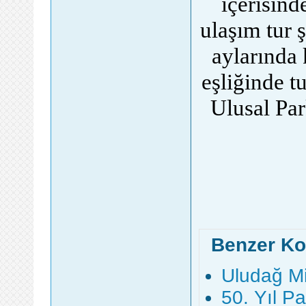
içerisind
ulaşım tur ş
aylarında 
eşliğinde t
Ulusal Pa
Benzer Ko
Uludağ Mil
50. Yıl Pa