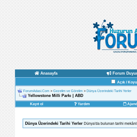
Anasayfa
Forum Duyur
Açık / Koy
ForumAdasi.Com
>
Gezelim ve Görelim
>
Dünya Üzerindeki Tarihi Yerler
Yellowstone Milli Parkı | ABD
Kayıt ol
Yardım
Ajan
Dünya Üzerindeki Tarihi Yerler
Dünya'da bulunan tarihi mekânlar