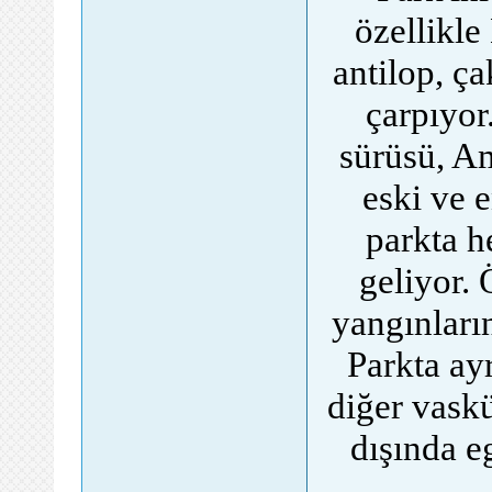
özellikle
antilop, ç
çarpıyor
sürüsü, Am
eski ve 
parkta h
geliyor.
yangınların
Parkta ay
diğer vaskü
dışında e