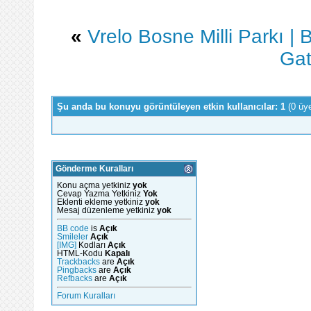
«
Vrelo Bosne Milli Parkı |
Gat
Şu anda bu konuyu görüntüleyen etkin kullanıcılar: 1
(0 üy
Gönderme Kuralları
Konu açma yetkiniz
yok
Cevap Yazma Yetkiniz
Yok
Eklenti ekleme yetkiniz
yok
Mesaj düzenleme yetkiniz
yok
BB code
is
Açık
Smileler
Açık
[IMG]
Kodları
Açık
HTML-Kodu
Kapalı
Trackbacks
are
Açık
Pingbacks
are
Açık
Refbacks
are
Açık
Forum Kuralları