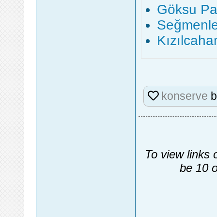
Göksu Par
Seğmenler
Kızılcaha
konserve
b
To view links 
be 10 o