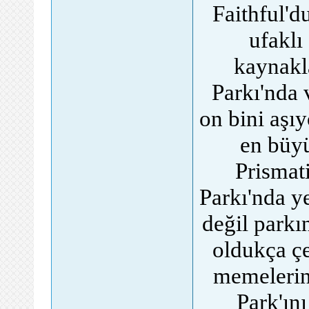
Faithful'du
ufaklı
kaynakl
Parkı'nda 
on bini aşı
en büy
Prismat
Parkı'nda ye
değil parkın
oldukça çeş
memelerin
Park'ın