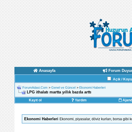
Anasayfa
Forum Duyur
Açık / Koy
ForumAdasi.Com
>
Genel ve Güncel
>
Ekonomi Haberleri
LPG ithalatı martta yıllık bazda arttı
Kayıt ol
Yardım
Ajan
Ekonomi Haberleri
Ekonomi, piyasalar, döviz kurları, borsa gibi