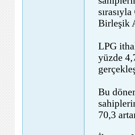
sahipleri
sırasıyl
Birleşik 
LPG ithal
yüzde 4,
gerçekleş
Bu dönemd
sahipleri
70,3 arta