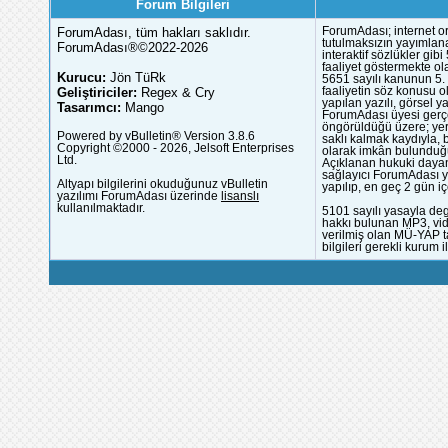
Forum Bilgileri
ForumAdası, tüm hakları saklıdır.
ForumAdası; internet or
tutulmaksızın yayımlana
ForumAdası®©2022-2026
interaktif sözlükler gi
faaliyet göstermekte ola
Kurucu:
Jön TüRk
5651 sayılı kanunun 5. 
Geliştiriciler:
Regex & Cry
faaliyetin söz konusu 
yapılan yazılı, görsel 
Tasarımcı:
Mango
ForumAdası üyesi gerçek
öngörüldüğü üzere; yer 
Powered by vBulletin® Version 3.8.6
saklı kalmak kaydıyla,
Copyright ©2000 - 2026, Jelsoft Enterprises
olarak imkân bulunduğu
Ltd.
Açıklanan hukuki dayan
sağlayıcı ForumAdası y
Altyapı bilgilerini okuduğunuz vBulletin
yapılıp, en geç 2 gün iç
yazılımı ForumAdası üzerinde
lisanslı
kullanılmaktadır.
5101 sayılı yasayla deg
hakkı bulunan MP3, vide
verilmiş olan MÜ-YAP ta
bilgileri gerekli kurum i