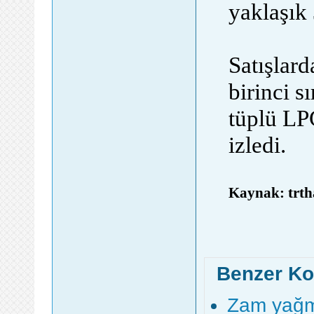
yaklaşık
Satışlar
birinci s
tüplü LP
izledi.
Kaynak: trth
Benzer Ko
Zam yağm