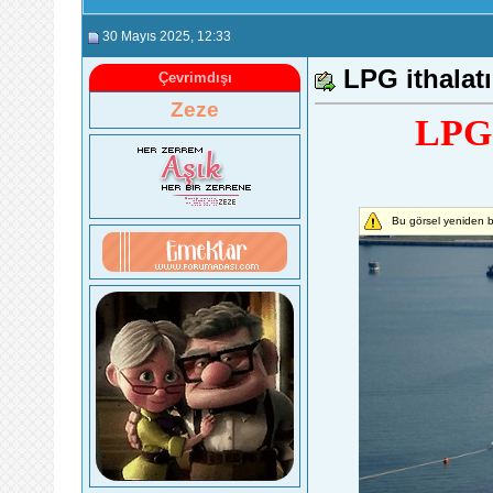
30 Mayıs 2025
, 12:33
LPG ithalatı
Çevrimdışı
Zeze
LPG i
Bu görsel yeniden b