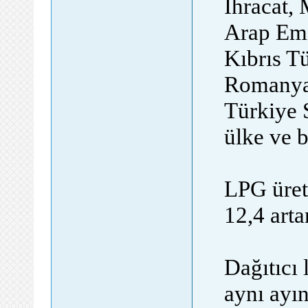
İhracat, 
Arap Emi
Kıbrıs T
Romanya,
Türkiye 
ülke ve b
LPG üret
12,4 arta
Dağıtıcı 
aynı ayın