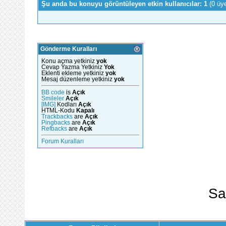
Şu anda bu konuyu görüntüleyen etkin kullanıcılar: 1
(0 üy
Gönderme Kuralları
Konu açma yetkiniz
yok
Cevap Yazma Yetkiniz
Yok
Eklenti ekleme yetkiniz
yok
Mesaj düzenleme yetkiniz
yok
BB code
is
Açık
Smileler
Açık
[IMG]
Kodları
Açık
HTML-Kodu
Kapalı
Trackbacks
are
Açık
Pingbacks
are
Açık
Refbacks
are
Açık
Forum Kuralları
Sa