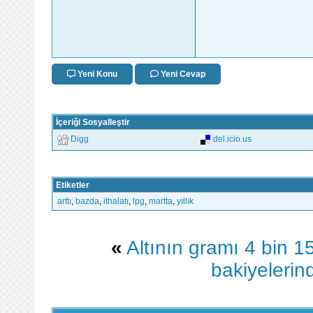
Yeni Konu
Yeni Cevap
İçeriği Sosyalleştir
Digg
del.icio.us
Etiketler
arttı
,
bazda
,
ithalatı
,
lpg
,
martta
,
yıllık
«
Altının gramı 4 bin 1
bakiyelerin