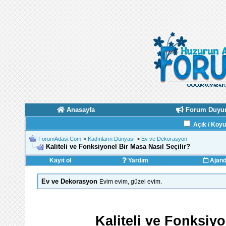
Anasayfa
Forum Duyur
Açık / Koy
ForumAdasi.Com
>
Kadınların Dünyası
>
Ev ve Dekorasyon
Kaliteli ve Fonksiyonel Bir Masa Nasıl Seçilir?
Kayıt ol
Yardım
Ajan
Ev ve Dekorasyon
Evim evim, güzel evim.
Kaliteli ve Fonksiyo