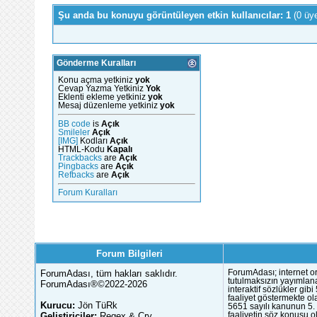
Şu anda bu konuyu görüntüleyen etkin kullanıcılar: 1
(0 üy
Gönderme Kuralları
Konu açma yetkiniz
yok
Cevap Yazma Yetkiniz
Yok
Eklenti ekleme yetkiniz
yok
Mesaj düzenleme yetkiniz
yok
BB code
is
Açık
Smileler
Açık
[IMG]
Kodları
Açık
HTML-Kodu
Kapalı
Trackbacks
are
Açık
Pingbacks
are
Açık
Refbacks
are
Açık
Forum Kuralları
Forum Bilgileri
ForumAdası, tüm hakları saklıdır.
ForumAdası; internet or
tutulmaksızın yayımlana
ForumAdası®©2022-2026
interaktif sözlükler gi
faaliyet göstermekte ola
Kurucu:
Jön TüRk
5651 sayılı kanunun 5. 
Geliştiriciler:
Regex & Cry
faaliyetin söz konusu 