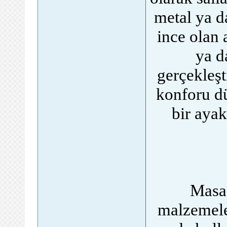
metal ya da
ince olan 
ya d
gerçekleşt
konforu dü
bir ayak
Masa 
malzemeler