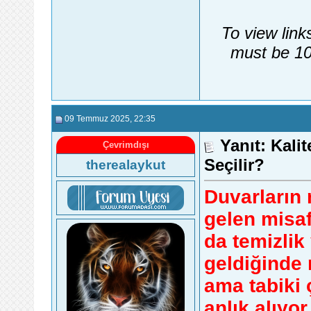
To view link
must be 10
09 Temmuz 2025
, 22:35
Yanıt: Kali
Çevrimdışı
Seçilir?
therealaykut
Duvarların 
gelen misafi
da temizlik
geldiğinde 
ama tabiki
anlık alıyo