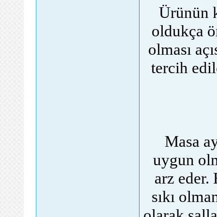
Ürünün k
oldukça ön
olması açı
tercih edi
Masa aya
uygun olm
arz eder.
sıkı olma
olarak sall