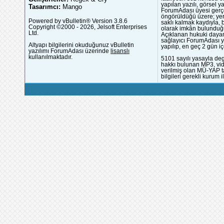
yapılan yazılı, görsel 
Tasarımcı:
Mango
ForumAdası üyesi gerçek
öngörüldüğü üzere; yer 
Powered by vBulletin® Version 3.8.6
saklı kalmak kaydıyla,
Copyright ©2000 - 2026, Jelsoft Enterprises
olarak imkân bulunduğu
Ltd.
Açıklanan hukuki dayan
sağlayıcı ForumAdası y
Altyapı bilgilerini okuduğunuz vBulletin
yapılıp, en geç 2 gün iç
yazılımı ForumAdası üzerinde
lisanslı
kullanılmaktadır.
5101 sayılı yasayla deg
hakkı bulunan MP3, vide
verilmiş olan MÜ-YAP ta
bilgileri gerekli kurum i