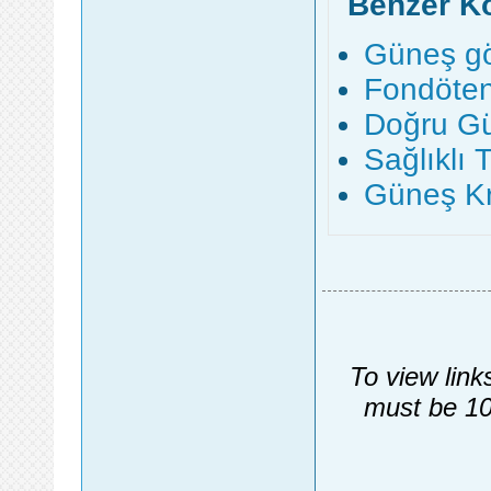
Benzer K
Güneş göz
Fondöten
Doğru Gü
Sağlıklı 
Güneş Kr
To view link
must be 10