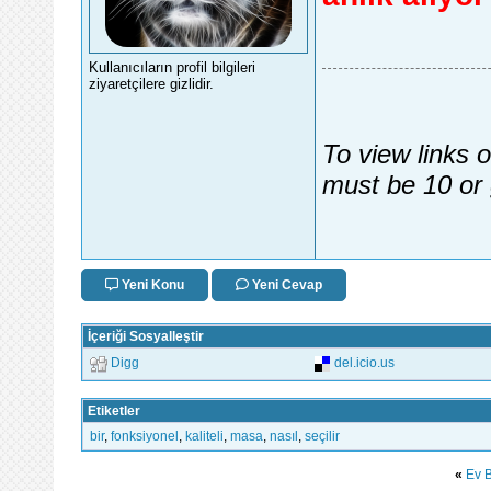
Kullanıcıların profil bilgileri
ziyaretçilere gizlidir.
To view links 
must be 10 or 
Yeni Konu
Yeni Cevap
İçeriği Sosyalleştir
Digg
del.icio.us
Etiketler
bir
,
fonksiyonel
,
kaliteli
,
masa
,
nasıl
,
seçilir
«
Ev 