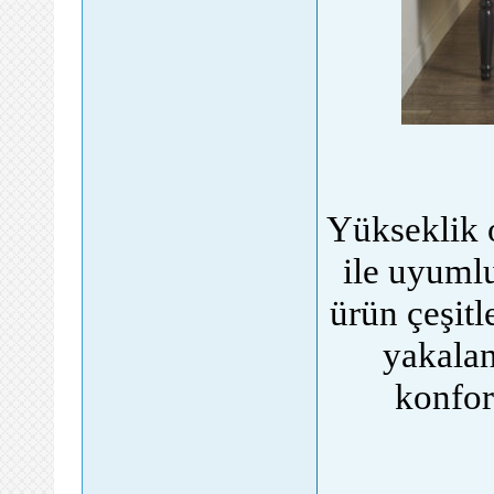
Yükseklik 
ile uyuml
ürün çeşit
yakalan
konforl