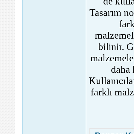
de kulla
Tasarım nok
far
malzemele
bilinir. 
malzemeler
daha 
Kullanıcıla
farklı mal