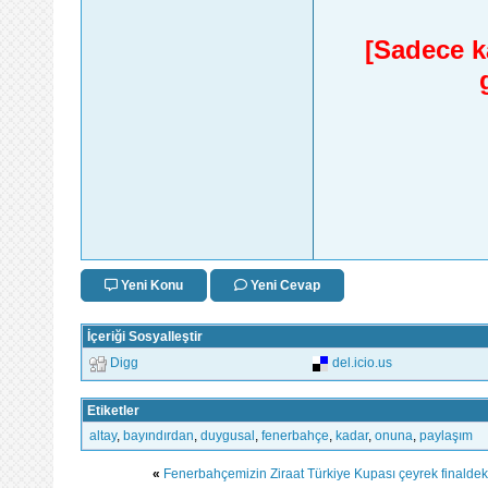
[Sadece ka
Yeni Konu
Yeni Cevap
İçeriği Sosyalleştir
Digg
del.icio.us
Etiketler
altay
,
bayındırdan
,
duygusal
,
fenerbahçe
,
kadar
,
onuna
,
paylaşım
«
Fenerbahçemizin Ziraat Türkiye Kupası çeyrek finaldeki