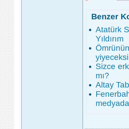
Benzer K
Atatürk 
Yıldırım
Ömrünün 
yiyeceks
Sizce er
mı?
Altay Tab
Fenerbah
medyadan