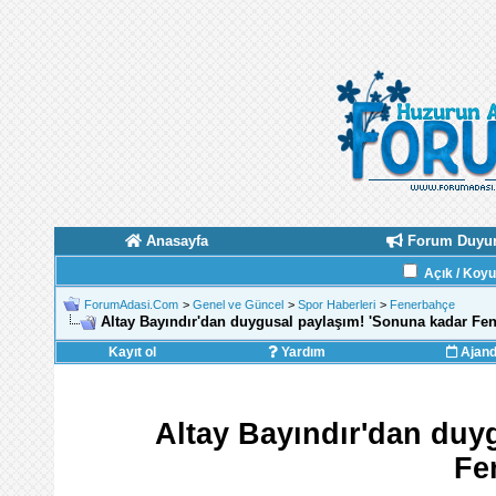
Anasayfa
Forum Duyur
Açık / Koy
ForumAdasi.Com
>
Genel ve Güncel
>
Spor Haberleri
>
Fenerbahçe
Altay Bayındır'dan duygusal paylaşım! 'Sonuna kadar Fe
Kayıt ol
Yardım
Ajan
Altay Bayındır'dan duy
Fe