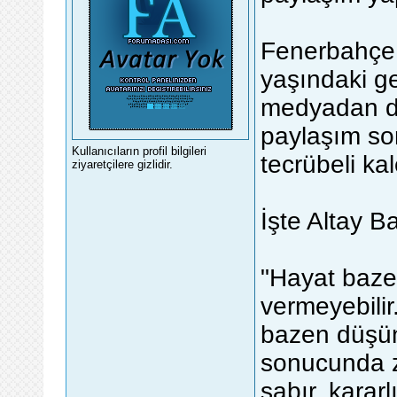
Fenerbahçe 
yaşındaki ge
medyadan du
paylaşım sonr
Kullanıcıların profil bilgileri
tecrübeli ka
ziyaretçilere gizlidir.
İşte Altay B
"Hayat bazen
vermeyebilir
bazen düşün
sonucunda z
sabır, karar