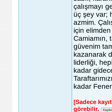
çalışmayı g
üç şey var; 
azmim. Çalı
için elimde
Camiamın, t
güvenim ta
kazanarak 
liderliği, h
kadar gidec
Taraftarımız
kadar Fener
[Sadece kayıtl
görebilir.