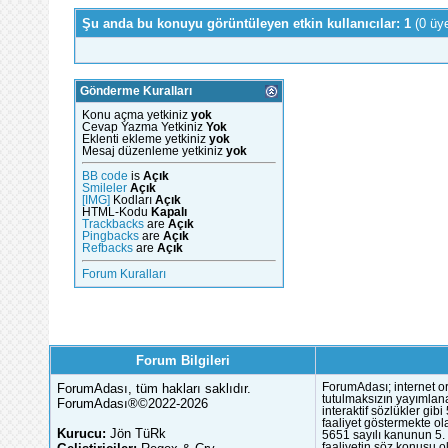
Şu anda bu konuyu görüntüleyen etkin kullanıcılar: 1
(0 üy
Gönderme Kuralları
Konu açma yetkiniz
yok
Cevap Yazma Yetkiniz
Yok
Eklenti ekleme yetkiniz
yok
Mesaj düzenleme yetkiniz
yok
BB code
is
Açık
Smileler
Açık
[IMG]
Kodları
Açık
HTML-Kodu
Kapalı
Trackbacks
are
Açık
Pingbacks
are
Açık
Refbacks
are
Açık
Forum Kuralları
Forum Bilgileri
ForumAdası, tüm hakları saklıdır.
ForumAdası; internet or
tutulmaksızın yayımlana
ForumAdası®©2022-2026
interaktif sözlükler gi
faaliyet göstermekte ola
Kurucu:
Jön TüRk
5651 sayılı kanunun 5. 
faaliyetin söz konusu 