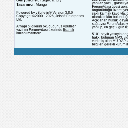
Geliştiriciler:
Regex & Cry
yapılan yazılı, görsel 
Tasarımcı:
Mango
ForumAdası üyesi gerçek
öngörüldüğü üzere; yer 
Powered by vBulletin® Version 3.8.6
saklı kalmak kaydıyla,
Copyright ©2000 - 2026, Jelsoft Enterprises
olarak imkân bulunduğu
Ltd.
Açıklanan hukuki dayan
sağlayıcı ForumAdası y
Altyapı bilgilerini okuduğunuz vBulletin
yapılıp, en geç 2 gün iç
yazılımı ForumAdası üzerinde
lisanslı
kullanılmaktadır.
5101 sayılı yasayla deg
hakkı bulunan MP3, vide
verilmiş olan MÜ-YAP ta
bilgileri gerekli kurum i