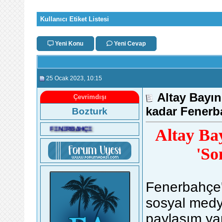
Kullanıcı Etiket Listesi
Yeni Konu
Yeni Cevap
25 Ocak 2023
, 10:15
Altay Bayı
Çevrimdışı
kadar Fenerb
Bozturk
FΞNΞRB∆HÇΞ
Altay Ba
'So
Fenerbahçe'n
sosyal medy
paylaşım yap