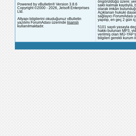
öngörüldüğü üzere; yer 
Powered by vBulletin® Version 3.8.6
saklı kalmak kaydıyla,
Copyright ©2000 - 2026, Jelsoft Enterprises
olarak imkân bulunduğu
Ltd.
Açıklanan hukuki dayan
sağlayıcı ForumAdası y
Altyapı bilgilerini okuduğunuz vBulletin
yapılıp, en geç 2 gün iç
yazılımı ForumAdası üzerinde
lisanslı
kullanılmaktadır.
5101 sayılı yasayla deg
hakkı bulunan MP3, vide
verilmiş olan MÜ-YAP ta
bilgileri gerekli kurum i