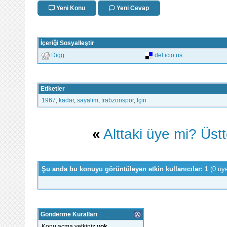
Yeni Konu
Yeni Cevap
İçeriği Sosyalleştir
Digg
del.icio.us
Etiketler
1967
,
kadar
,
sayalım
,
trabzonspor
,
İçin
«
Alttaki üye mi? Üst
Şu anda bu konuyu görüntüleyen etkin kullanıcılar: 1
(0 üy
Gönderme Kuralları
Konu açma yetkiniz
yok