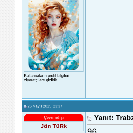
Kullanıcıların profil bilgileri
ziyaretçilere gizlidir.
26 Mayıs 2025
, 23:37
Yanıt: Trab
Çevrimdışı
Jön TüRk
96.