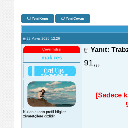
Yeni Konu
Yeni Cevap
22 Mayıs 2025
, 12:26
Yanıt: Trab
Çevrimdışı
mak res
91,,,
[Sadece ka
Kullanıcıların profil bilgileri
ziyaretçilere gizlidir.