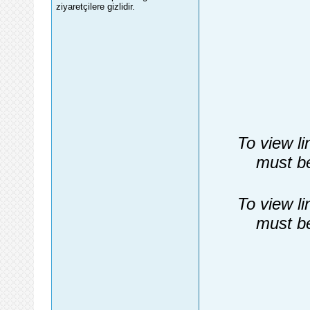
ziyaretçilere gizlidir.
To view li
must be
To view li
must be