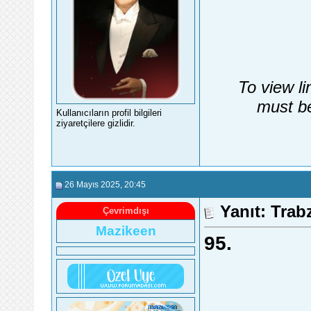
To view li
must be
Kullanıcıların profil bilgileri
ziyaretçilere gizlidir.
26 Mayıs 2025
, 20:45
Yanıt: Trab
Çevrimdışı
Mazikeen
95.