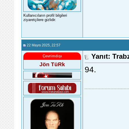
Kullanıcıların profil bilgileri
ziyaretçilere gizlidir.
22 Mayıs 2025
, 22:57
Yanıt: Trab
Çevrimdışı
Jön TüRk
94.