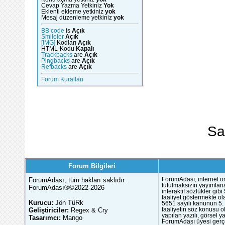
Cevap Yazma Yetkiniz
Yok
Eklenti ekleme yetkiniz
yok
Mesaj düzenleme yetkiniz
yok
BB code
is
Açık
Smileler
Açık
[IMG]
Kodları
Açık
HTML-Kodu
Kapalı
Trackbacks
are
Açık
Pingbacks
are
Açık
Refbacks
are
Açık
Forum Kuralları
Sa
Forum Bilgileri
ForumAdası, tüm hakları saklıdır.
ForumAdası; internet or
tutulmaksızın yayımlana
ForumAdası®©2022-2026
interaktif sözlükler gi
faaliyet göstermekte ola
Kurucu:
Jön TüRk
5651 sayılı kanunun 5. 
Geliştiriciler:
Regex & Cry
faaliyetin söz konusu 
yapılan yazılı, görsel 
Tasarımcı:
Mango
ForumAdası üyesi gerçek