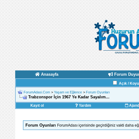
Anasayfa
Forum Duyur
Açık / Koy
ForumAdasi.Com
>
Yaşam ve Eğlence
>
Forum Oyunları
Trabzonspor İçin 1967 Ye Kadar Sayalım...
Kayıt ol
Yardım
Ajan
Forum Oyunları
ForumAdası içerisinde geçirdiğiniz vakti daha eğl