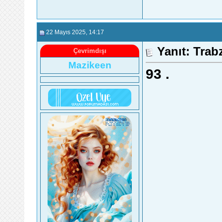
22 Mayıs 2025
, 14:17
Yanıt: Trab
Çevrimdışı
Mazikeen
93
.