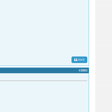
Alıntı
#
3993