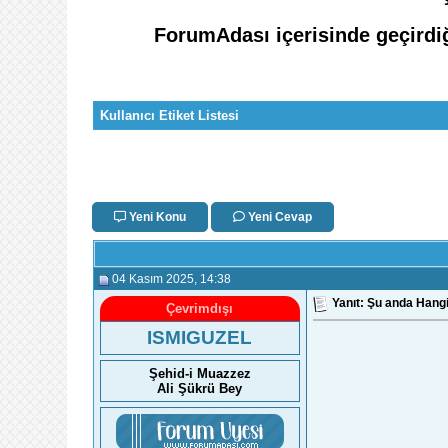
ForumAdası içerisinde geçirdiğ
Kullanıcı Etiket Listesi
Yeni Konu
Yeni Cevap
04 Kasım 2025
, 14:38
Yanıt: Şu anda Hangi
Çevrimdışı
ISMIGUZEL
Şehid-i Muazzez
Ali Şükrü Bey