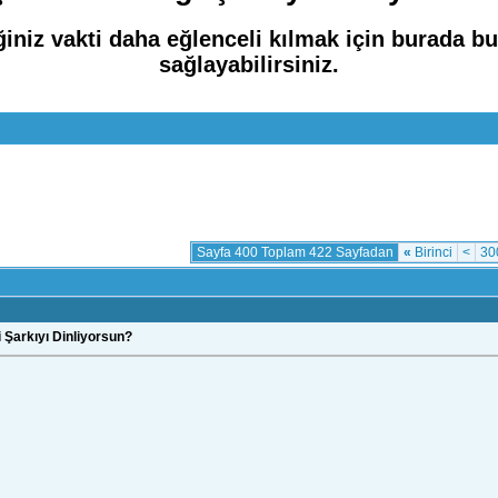
iniz vakti daha eğlenceli kılmak için burada b
sağlayabilirsiniz.
Sayfa 400 Toplam 422 Sayfadan
«
Birinci
<
30
 Şarkıyı Dinliyorsun?