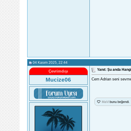
04 Kasım 2025
, 22:44
Yanıt: Şu anda Hangi
Çevrimdışı
Mucize06
Cem Adrian seni sevme
MaVi
bunu beğendi.