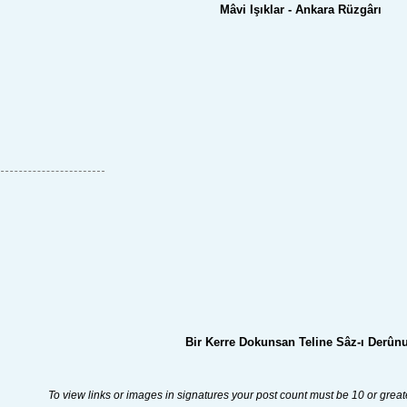
Mâvi Işıklar - Ankara Rüzgârı​
Bir Kerre Dokunsan Teline Sâz-ı Derûn
To view links or images in signatures your post count must be 10 or great