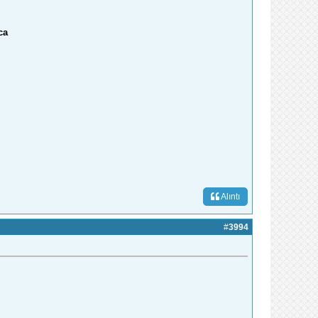
ca
Alıntı
#
3994