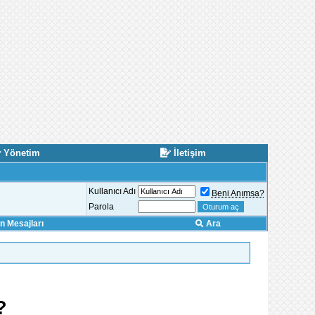
Yönetim
İletişim
Kullanıcı Adı
Beni Anımsa?
Parola
 Mesajları
Ara
?