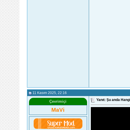
11 Kasım 2025
, 22:16
Yanıt: Şu anda Hangi
Çevrimiçi
MaVi