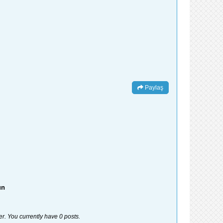
Paylaş
un
er. You currently have 0 posts.