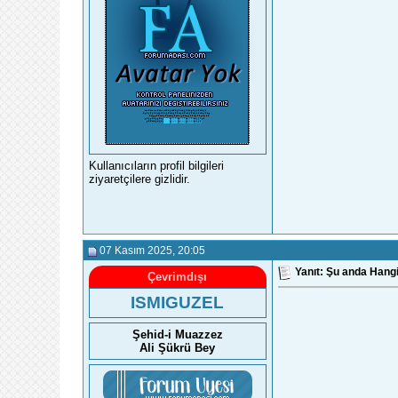
Kullanıcıların profil bilgileri
ziyaretçilere gizlidir.
07 Kasım 2025
, 20:05
Yanıt: Şu anda Hangi
Çevrimdışı
ISMIGUZEL
Şehid-i Muazzez
Ali Şükrü Bey