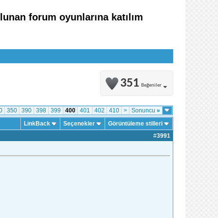
ulunan forum oyunlarına katılım
351
Beğeniler
0
350
390
398
399
400
401
402
410
>
Sonuncu
»
LinkBack
Seçenekler
Görüntüleme stilleri
#
3991