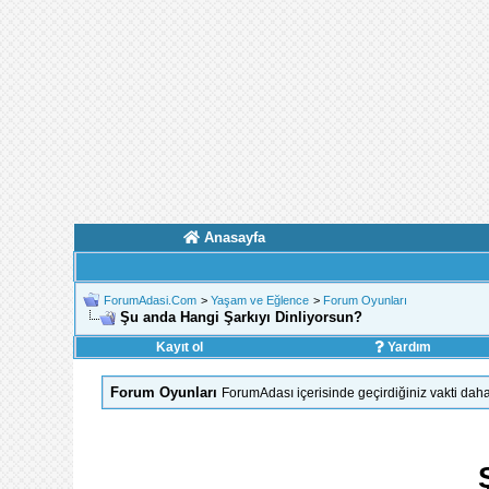
Anasayfa
ForumAdasi.Com
>
Yaşam ve Eğlence
>
Forum Oyunları
Şu anda Hangi Şarkıyı Dinliyorsun?
Kayıt ol
Yardım
Forum Oyunları
ForumAdası içerisinde geçirdiğiniz vakti daha