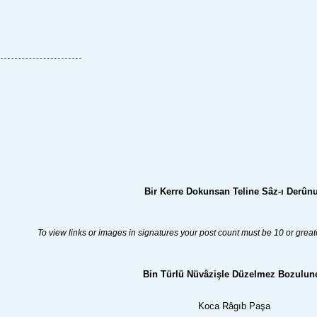
Bir Kerre Dokunsan Teline Sâz-ı Derûn
To view links or images in signatures your post count must be 10 or great
Bin Türlü Nüvâzişle Düzelmez Bozulun
Koca Râgıb Paşa