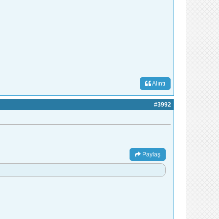
Alıntı
#
3992
Paylaş