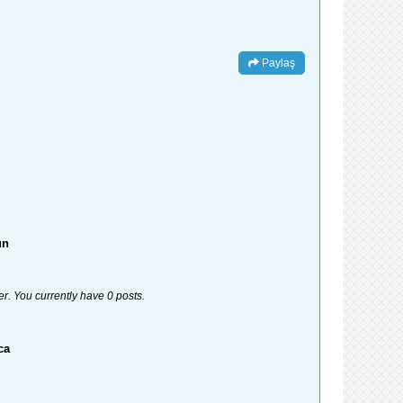
Paylaş
un
er. You currently have 0 posts.
ca