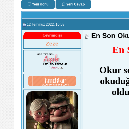
Yeni Konu
Yeni Cevap
12 Temmuz 2022
, 10:58
En Son Ok
Çevrimdışı
Zeze
En 
Okur se
okuduğ
oldu