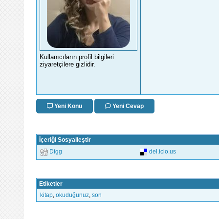
Kullanıcıların profil bilgileri
ziyaretçilere gizlidir.
Yeni Konu
Yeni Cevap
İçeriği Sosyalleştir
Digg
del.icio.us
Etiketler
kitap
,
okuduğunuz
,
son