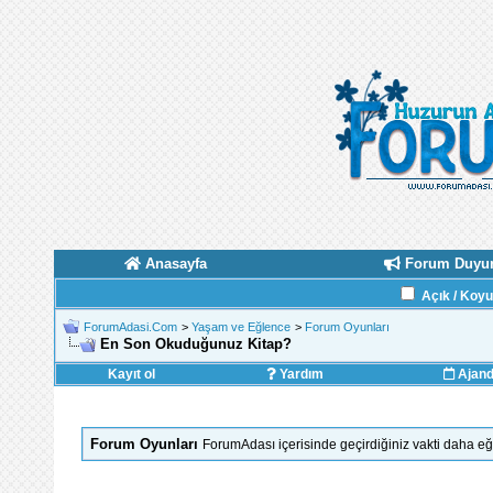
Anasayfa
Forum Duyur
Açık / Koy
ForumAdasi.Com
>
Yaşam ve Eğlence
>
Forum Oyunları
En Son Okuduğunuz Kitap?
Kayıt ol
Yardım
Ajan
Forum Oyunları
ForumAdası içerisinde geçirdiğiniz vakti daha eğl