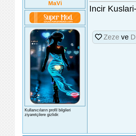
MaVi
Incir Kuslar
Zeze
ve
D
Kullanıcıların profil bilgileri
ziyaretçilere gizlidir.