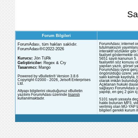
Sa
Forum Bilgileri
ForumAdası, tüm hakları saklıdır.
ForumAdası; internet or
tutulmaksızın yayımlana
ForumAdası®©2022-2026
interaktif sözlükler gi
faaliyet göstermekte ola
Kurucu:
Jön TüRk
5651 sayılı kanunun 5. 
Geliştiriciler:
Regex & Cry
faaliyetin söz konusu 
yapılan yazılı, görsel 
Tasarımcı:
Mango
ForumAdası üyesi gerçek
öngörüldüğü üzere; yer 
Powered by vBulletin® Version 3.8.6
saklı kalmak kaydıyla,
Copyright ©2000 - 2026, Jelsoft Enterprises
olarak imkân bulunduğu
Ltd.
Açıklanan hukuki dayan
sağlayıcı ForumAdası y
Altyapı bilgilerini okuduğunuz vBulletin
yapılıp, en geç 2 gün iç
yazılımı ForumAdası üzerinde
lisanslı
kullanılmaktadır.
5101 sayılı yasayla deg
hakkı bulunan MP3, vide
verilmiş olan MÜ-YAP ta
bilgileri gerekli kurum i