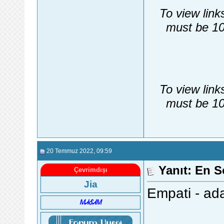
To view link
must be 10
To view link
must be 10
20 Temmuz 2022
, 09:59
Yanıt: En 
Çevrimdışı
Jia
Empati - ad
ᎷᏗᎴᏗᎷ