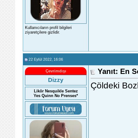
Kullanıcıların profil bilgileri
ziyaretçilere gizlidir.
22 Eylül 2022
, 16:06
Yanıt: En 
Çevrimdışı
Dizzy
Çöldeki Boz
Likör Nesquikle Sentez
Yes Quinn No Prenses*