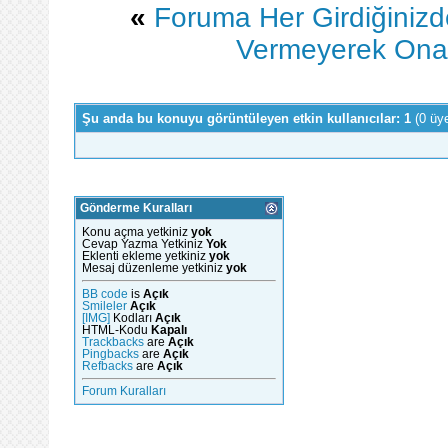
«
Foruma Her Girdiğinizd
Vermeyerek Ona 
Şu anda bu konuyu görüntüleyen etkin kullanıcılar: 1
(0 üy
Gönderme Kuralları
Konu açma yetkiniz
yok
Cevap Yazma Yetkiniz
Yok
Eklenti ekleme yetkiniz
yok
Mesaj düzenleme yetkiniz
yok
BB code
is
Açık
Smileler
Açık
[IMG]
Kodları
Açık
HTML-Kodu
Kapalı
Trackbacks
are
Açık
Pingbacks
are
Açık
Refbacks
are
Açık
Forum Kuralları