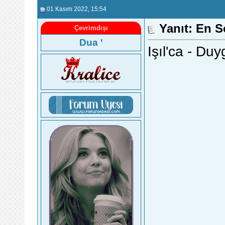
01 Kasım 2022
, 15:54
Yanıt: En 
Çevrimdışı
Dua '
Işıl'ca - Du