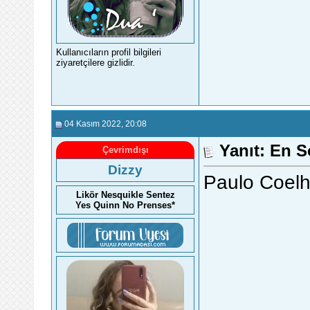
Kullanıcıların profil bilgileri
ziyaretçilere gizlidir.
04 Kasım 2022
, 20:08
Yanıt: En 
Çevrimdışı
Dizzy
Paulo Coelh
Likör Nesquikle Sentez
Yes Quinn No Prenses*