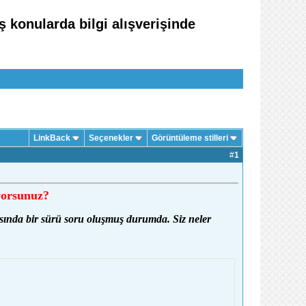
 konularda bilgi alışverişinde
LinkBack
Seçenekler
Görüntüleme stilleri
#
1
yorsunuz?
asında bir sürü soru oluşmuş durumda. Siz neler