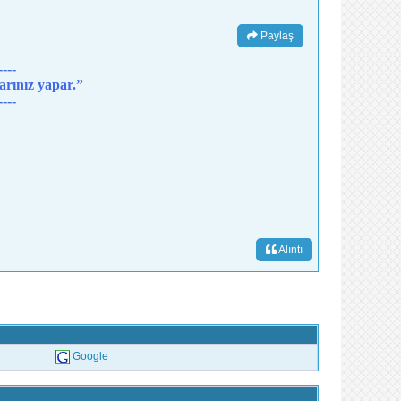
Paylaş
----
larınız yapar.”
----
Alıntı
Google