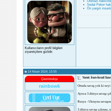
Ötenazi hakkınd
Sedat Peker hak
Ön yargılı insa
Kullanıcıların profil bilgileri
ziyaretçilere gizlidir.
14 Nisan 2024
, 15:55
Yanıt: İran-İsrail S
Çevrimdışı
rainbow6
Ortada savaş yok ki neyi 
Ayrıca 3.dünya savaşı çı
Rusya - Ukrayna savaşınd
3.dünya savaşı çıkmaz, r