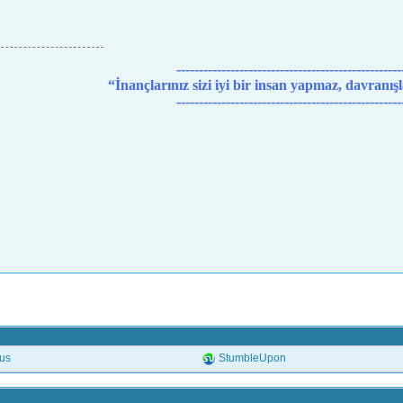
--------------------------------------------------
“İnançlarınız sizi iyi bir insan yapmaz, davranış
--------------------------------------------------
.us
StumbleUpon