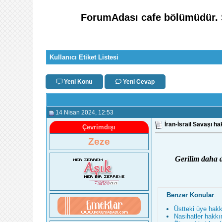
ForumAdası cafe bölümüdür. So
Kullanıcı Etiket Listesi
Yeni Konu
Yeni Cevap
14 Nisan 2024
, 12:53
İran-İsrail Savaşı 
Çevrimdışı
Zeze
Gerilim daha d
Benzer Konular
:
Üstteki üye hak
Nasihatler hakk