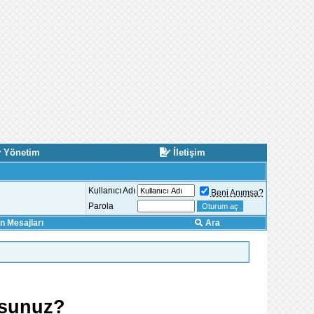
Yönetim
İletişim
Kullanıcı Adı
Beni Anımsa?
Parola
 Mesajları
Ara
rsunuz?