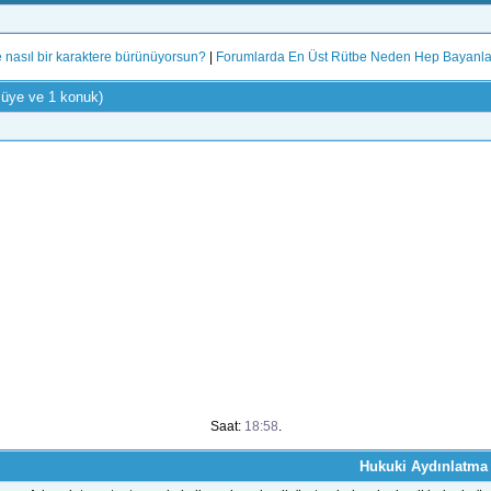
de nasıl bir karaktere bürünüyorsun?
|
Forumlarda En Üst Rütbe Neden Hep Bayanla
 üye ve 1 konuk)
Saat:
18:58
.
Hukuki Aydınlatma