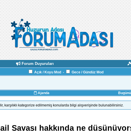
Forum Duyuruları
Açık / Koyu Mod
-
Gece / Gündüz Mod
Ajanda
Bugünün
, karşılıklı kategorize edilmemiş konularda bilgi alışverişinde bulunabilirsiniz.
srail Savaşı hakkında ne düşünüyo