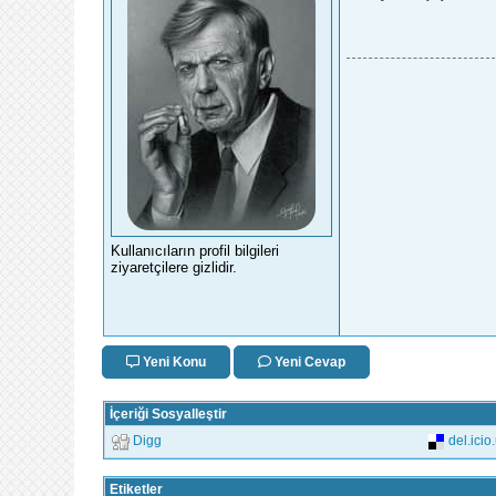
Kullanıcıların profil bilgileri
ziyaretçilere gizlidir.
Yeni Konu
Yeni Cevap
İçeriği Sosyalleştir
Digg
del.icio
Etiketler