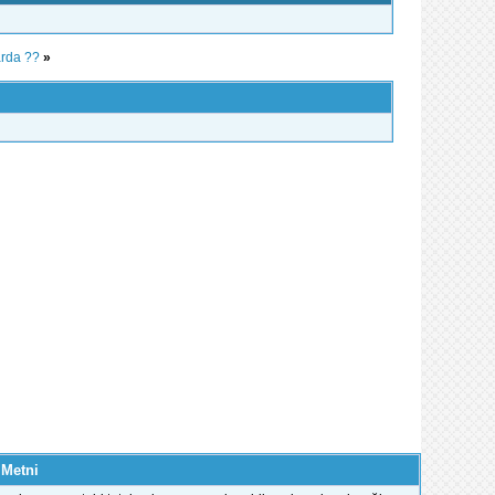
rda ??
»
 Metni