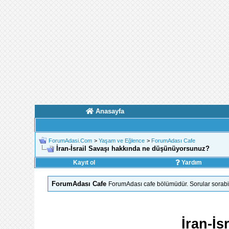
Anasayfa
ForumAdasi.Com
>
Yaşam ve Eğlence
>
ForumAdası Cafe
İran-İsrail Savaşı hakkında ne düşünüyorsunuz?
Kayıt ol
Yardım
ForumAdası Cafe
ForumAdası cafe bölümüdür. Sorular sorabilir
İran-İ