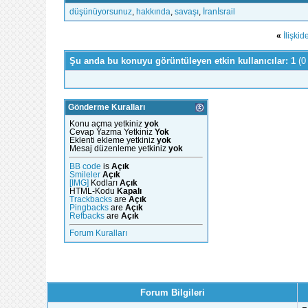
düşünüyorsunuz
,
hakkında
,
savaşı
,
İranİsrail
«
İlişki
Şu anda bu konuyu görüntüleyen etkin kullanıcılar: 1
(0
Gönderme Kuralları
Konu açma yetkiniz
yok
Cevap Yazma Yetkiniz
Yok
Eklenti ekleme yetkiniz
yok
Mesaj düzenleme yetkiniz
yok
BB code
is
Açık
Smileler
Açık
[IMG]
Kodları
Açık
HTML-Kodu
Kapalı
Trackbacks
are
Açık
Pingbacks
are
Açık
Refbacks
are
Açık
Forum Kuralları
Forum Bilgileri