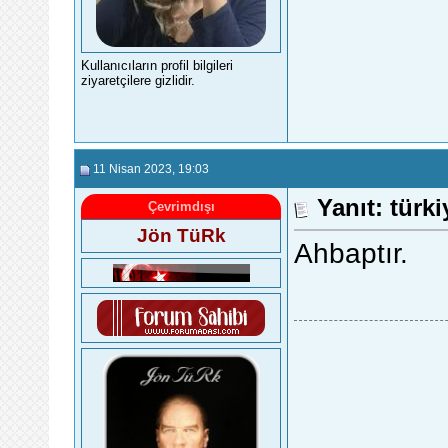
Kullanıcıların profil bilgileri
ziyaretçilere gizlidir.
11 Nisan 2023
, 19:03
Yanıt: türk
Çevrimdışı
Jön TüRk
Ahbaptır.