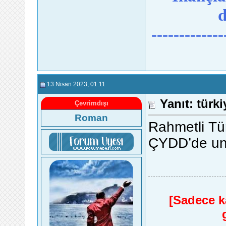
d
-------------
13 Nisan 2023
, 01:11
Yanıt: türk
Çevrimdışı
Roman
Rahmetli Tü
ÇYDD’de un
[Sadece ka