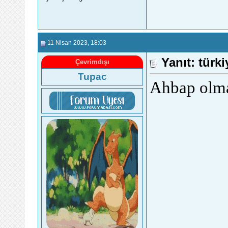
11 Nisan 2023
, 18:03
Yanıt: türk
Çevrimdışı
Tupac
Ahbap olma