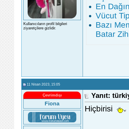
En Dağın
Vücut Tip
Bazı Me
Kullanıcıların profil bilgileri
ziyaretçilere gizlidir.
Batar Zih
11 Nisan 2023
, 15:05
Yanıt: türk
Çevrimdışı
Fiona
Hiçbirisi