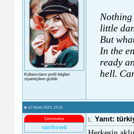
Nothing 
little da
But what
In the e
ready an
hell. Ca
Kullanıcıların profil bilgileri
ziyaretçilere gizlidir.
12 Nisan 2023
, 23:32
Yanıt: türk
Çevrimdışı
rainbow6
Herkesin akl