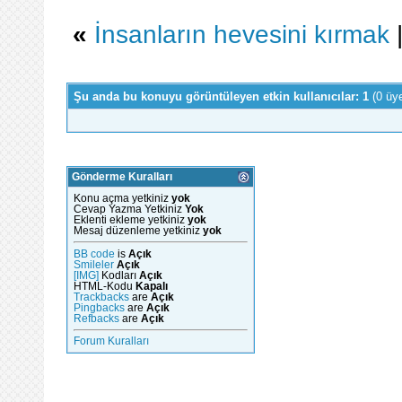
«
İnsanların hevesini kırmak
Şu anda bu konuyu görüntüleyen etkin kullanıcılar: 1
(0 üy
Gönderme Kuralları
Konu açma yetkiniz
yok
Cevap Yazma Yetkiniz
Yok
Eklenti ekleme yetkiniz
yok
Mesaj düzenleme yetkiniz
yok
BB code
is
Açık
Smileler
Açık
[IMG]
Kodları
Açık
HTML-Kodu
Kapalı
Trackbacks
are
Açık
Pingbacks
are
Açık
Refbacks
are
Açık
Forum Kuralları