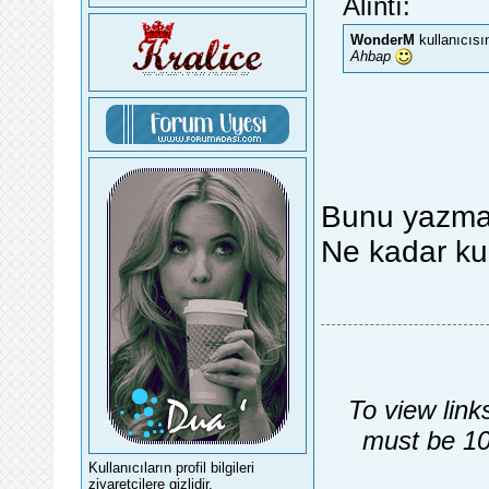
Alıntı:
WonderM
kullanıcısı
Ahbap
Bunu yazma
Ne kadar ku
To view link
must be 10
Kullanıcıların profil bilgileri
ziyaretçilere gizlidir.