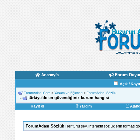
Anasayfa
Forum Duyur
Açık / Koy
ForumAdasi.Com
>
Yaşam ve Eğlence
>
ForumAdası Sözlük
türkiye'de en güvendiğiniz kurum hangisi
Kayıt ol
Yardım
Ajan
ForumAdası Sözlük
Her türlü şey, interaktif sözlüklerin formatı 