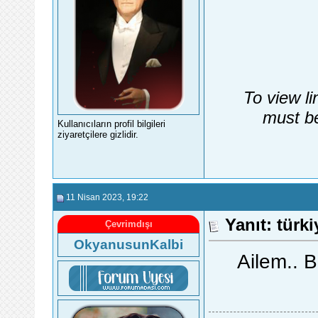
To view li
must be
Kullanıcıların profil bilgileri
ziyaretçilere gizlidir.
11 Nisan 2023
, 19:22
Yanıt: türk
Çevrimdışı
OkyanusunKalbi
Ailem..