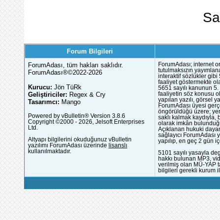
Sa
Forum Bilgileri
ForumAdası, tüm hakları saklıdır.
ForumAdası; internet or
tutulmaksızın yayımlana
ForumAdası®©2022-2026
interaktif sözlükler gi
faaliyet göstermekte ola
Kurucu:
Jön TüRk
5651 sayılı kanunun 5. 
Geliştiriciler:
Regex & Cry
faaliyetin söz konusu 
yapılan yazılı, görsel 
Tasarımcı:
Mango
ForumAdası üyesi gerçek
öngörüldüğü üzere; yer 
Powered by vBulletin® Version 3.8.6
saklı kalmak kaydıyla,
Copyright ©2000 - 2026, Jelsoft Enterprises
olarak imkân bulunduğu
Ltd.
Açıklanan hukuki dayan
sağlayıcı ForumAdası y
Altyapı bilgilerini okuduğunuz vBulletin
yapılıp, en geç 2 gün iç
yazılımı ForumAdası üzerinde
lisanslı
kullanılmaktadır.
5101 sayılı yasayla deg
hakkı bulunan MP3, vide
verilmiş olan MÜ-YAP ta
bilgileri gerekli kurum i