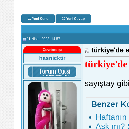
Yeni Konu
Yeni Cevap
11 Nisan 2023
, 14:57
türkiye'de 
Çevrimdışı
hasnicktir
türkiye'de
sayıştay gibi
Benzer K
Haftanın
Aşk mı? 