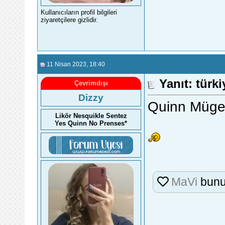
Kullanıcıların profil bilgileri
ziyaretçilere gizlidir.
11 Nisan 2023
, 18:40
Yanıt: türk
Çevrimdışı
Dizzy
Quinn Müge 
Likör Nesquikle Sentez
Yes Quinn No Prenses*
MaVi
bunu