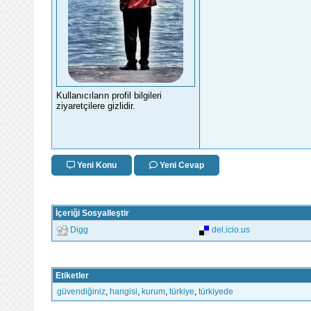
Kullanıcıların profil bilgileri
ziyaretçilere gizlidir.
Yeni Konu
Yeni Cevap
İçeriği Sosyalleştir
Digg
del.icio.us
Etiketler
güvendiğiniz
,
hangisi
,
kurum
,
türkiye
,
türkiyede