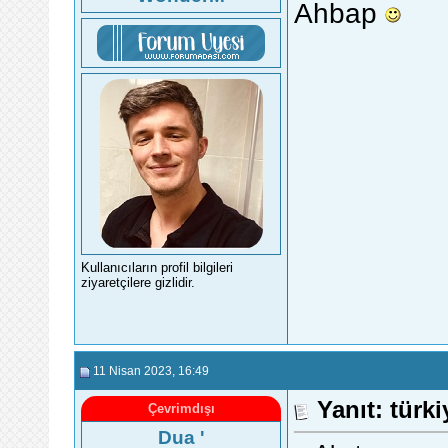
Ahbap
Kullanıcıların profil bilgileri
ziyaretçilere gizlidir.
11 Nisan 2023
, 16:49
Yanıt: türk
Çevrimdışı
Dua '