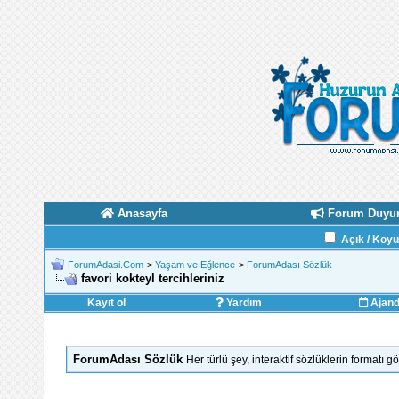
Anasayfa
Forum Duyur
Açık / Koy
ForumAdasi.Com
>
Yaşam ve Eğlence
>
ForumAdası Sözlük
favori kokteyl tercihleriniz
Kayıt ol
Yardım
Ajan
ForumAdası Sözlük
Her türlü şey, interaktif sözlüklerin formatı 