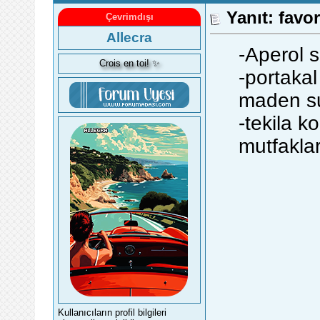
Yanıt: favor
Çevrimdışı
Allecra
-Aperol s
Crois en toi! ✨
-portakal 
maden su
-tekila k
mutfakla
Kullanıcıların profil bilgileri