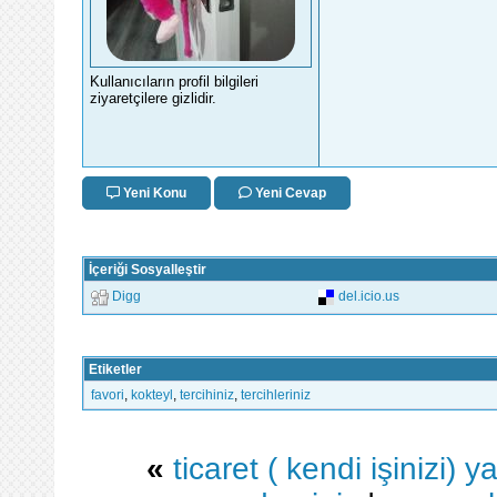
Kullanıcıların profil bilgileri
ziyaretçilere gizlidir.
Yeni Konu
Yeni Cevap
İçeriği Sosyalleştir
Digg
del.icio.us
Etiketler
favori
,
kokteyl
,
tercihiniz
,
tercihleriniz
«
ticaret ( kendi işinizi)