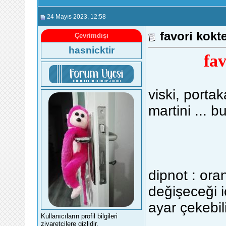
24 Mayıs 2023
, 12:58
favori kokte
Çevrimdışı
hasnicktir
fav
viski, portak
martini ... b
dipnot : ora
değişeceği i
ayar çekebili
Kullanıcıların profil bilgileri
ziyaretçilere gizlidir.