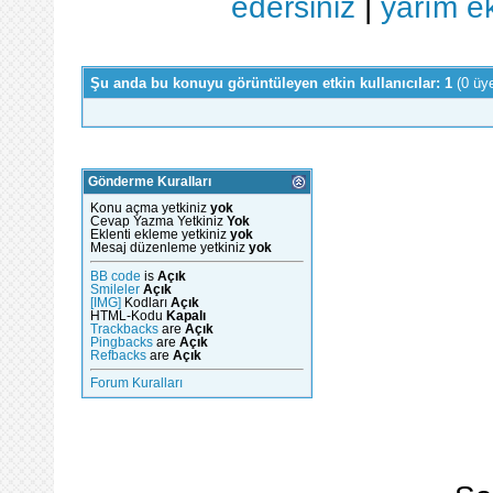
edersiniz
|
yarım e
Şu anda bu konuyu görüntüleyen etkin kullanıcılar: 1
(0 üy
Gönderme Kuralları
Konu açma yetkiniz
yok
Cevap Yazma Yetkiniz
Yok
Eklenti ekleme yetkiniz
yok
Mesaj düzenleme yetkiniz
yok
BB code
is
Açık
Smileler
Açık
[IMG]
Kodları
Açık
HTML-Kodu
Kapalı
Trackbacks
are
Açık
Pingbacks
are
Açık
Refbacks
are
Açık
Forum Kuralları