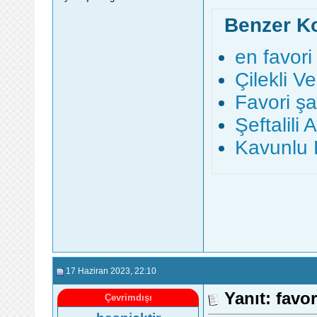
Benzer K
en favori
Çilekli Ve
Favori şa
Şeftalili 
Kavunlu K
17 Haziran 2023
, 22:10
Yanıt: favor
Çevrimdışı