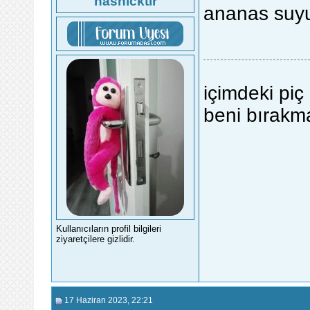
hasnicktir
ananas suyu
içimdeki piç
beni bırakm
Kullanıcıların profil bilgileri
ziyaretçilere gizlidir.
17 Haziran 2023
, 22:21