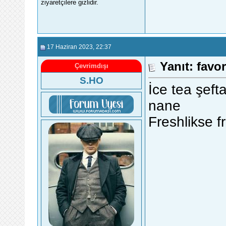
ziyaretçilere gizlidir.
17 Haziran 2023
, 22:37
Yanıt: favor
Çevrimdışı
S.HO
İce tea şeft
nane
Freshlikse fr