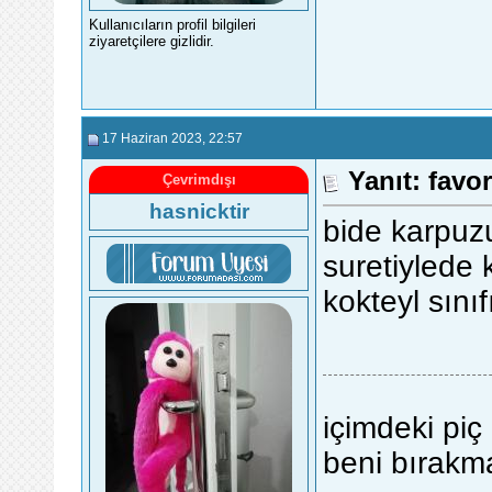
Kullanıcıların profil bilgileri
ziyaretçilere gizlidir.
17 Haziran 2023
, 22:57
Yanıt: favor
Çevrimdışı
hasnicktir
bide karpuz
suretiylede k
kokteyl sın
içimdeki piç
beni bırakm