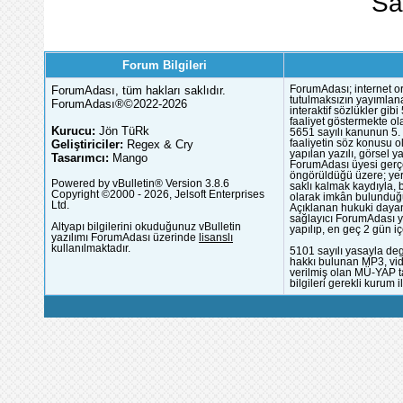
Sa
Forum Bilgileri
ForumAdası, tüm hakları saklıdır.
ForumAdası; internet or
tutulmaksızın yayımlana
ForumAdası®©2022-2026
interaktif sözlükler gi
faaliyet göstermekte ola
Kurucu:
Jön TüRk
5651 sayılı kanunun 5. 
Geliştiriciler:
Regex & Cry
faaliyetin söz konusu 
yapılan yazılı, görsel 
Tasarımcı:
Mango
ForumAdası üyesi gerçek
öngörüldüğü üzere; yer 
Powered by vBulletin® Version 3.8.6
saklı kalmak kaydıyla,
Copyright ©2000 - 2026, Jelsoft Enterprises
olarak imkân bulunduğu
Ltd.
Açıklanan hukuki dayan
sağlayıcı ForumAdası y
Altyapı bilgilerini okuduğunuz vBulletin
yapılıp, en geç 2 gün iç
yazılımı ForumAdası üzerinde
lisanslı
kullanılmaktadır.
5101 sayılı yasayla deg
hakkı bulunan MP3, vide
verilmiş olan MÜ-YAP ta
bilgileri gerekli kurum i