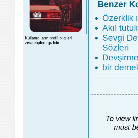
Benzer K
Özerklik
Akıl tut
Sevgi De
Kullanıcıların profil bilgileri
ziyaretçilere gizlidir.
Sözleri
Devşirm
bir demek
To view li
must be