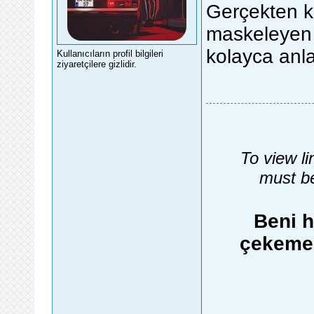
Gerçekten kod
maskeleyen k
kolayca anla
Kullanıcıların profil bilgileri
ziyaretçilere gizlidir.
To view li
must be
Beni h
çekemez