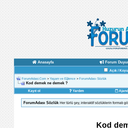
Anasayfa
Forum Duyur
Açık / Koy
ForumAdasi.Com
>
Yaşam ve Eğlence
>
ForumAdası Sözlük
Kod demek ne demek ?
Kayıt ol
Yardım
Ajan
ForumAdası Sözlük
Her türlü şey, interaktif sözlüklerin formatı 
Kod dem