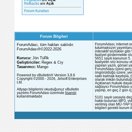
Refbacks
are
Açık
Forum Kuralları
Forum Bilgileri
ForumAdası, tüm hakları saklıdır.
ForumAdası; internet or
tutulmaksızın yayımlana
ForumAdası®©2022-2026
interaktif sözlükler gi
faaliyet göstermekte ola
Kurucu:
Jön TüRk
5651 sayılı kanunun 5. 
Geliştiriciler:
Regex & Cry
faaliyetin söz konusu 
yapılan yazılı, görsel 
Tasarımcı:
Mango
ForumAdası üyesi gerçek
öngörüldüğü üzere; yer 
Powered by vBulletin® Version 3.8.6
saklı kalmak kaydıyla,
Copyright ©2000 - 2026, Jelsoft Enterprises
olarak imkân bulunduğu
Ltd.
Açıklanan hukuki dayan
sağlayıcı ForumAdası y
Altyapı bilgilerini okuduğunuz vBulletin
yapılıp, en geç 2 gün iç
yazılımı ForumAdası üzerinde
lisanslı
kullanılmaktadır.
5101 sayılı yasayla deg
hakkı bulunan MP3, vide
verilmiş olan MÜ-YAP ta
bilgileri gerekli kurum i