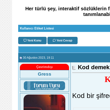
Her türlü şey, interaktif sözlükleri
tanımlanabi
Kullanıcı Etiket Listesi
Yeni Konu
Yeni Cevap
30 Ağustos 2023
, 19:11
Kod demek
Çevrimdışı
Gress
K
Kod bir şifre