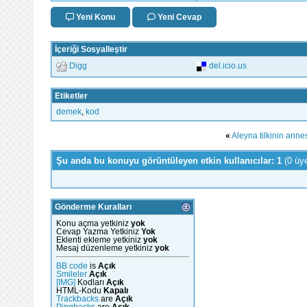
Yeni Konu
Yeni Cevap
İçeriği Sosyalleştir
Digg
del.icio.us
Etiketler
demek
,
kod
«
Aleyna tilkinin anne
Şu anda bu konuyu görüntüleyen etkin kullanıcılar: 1
(0 üy
Gönderme Kuralları
Konu açma yetkiniz
yok
Cevap Yazma Yetkiniz
Yok
Eklenti ekleme yetkiniz
yok
Mesaj düzenleme yetkiniz
yok
BB code
is
Açık
Smileler
Açık
[IMG]
Kodları
Açık
HTML-Kodu
Kapalı
Trackbacks
are
Açık
Pingbacks
are
Açık