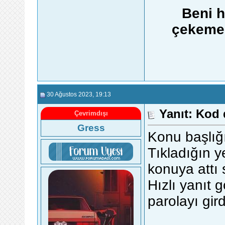
Beni h
çekemez
30 Ağustos 2023
, 19:13
Yanıt: Kod
Çevrimdışı
Gress
Konu başlığı
Tıkladığın yer
konuya attı 
Hızlı yanıt 
parolayı gi