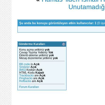
Unutamadığın
Şu anda bu konuyu görüntüleyen etkin kullanıcılar: 1
(0 üy
Gönderme Kuralları
Konu açma yetkiniz
yok
Cevap Yazma Yetkiniz
Yok
Eklenti ekleme yetkiniz
yok
Mesaj düzenleme yetkiniz
yok
BB code
is
Açık
Smileler
Açık
[IMG]
Kodları
Açık
HTML-Kodu
Kapalı
Trackbacks
are
Açık
Pingbacks
are
Açık
Refbacks
are
Açık
Forum Kuralları