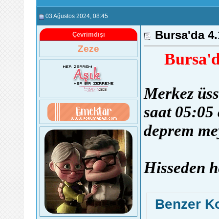
03 Ağustos 2024
, 08:45
Bursa'da 4
Çevrimdışı
Zeze
Bursa'
Merkez üss
saat 05:05
deprem mey
Hisseden h
Benzer K