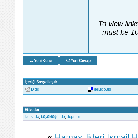
To view link
must be 10
Yeni Konu
Yeni Cevap
İçeriği Sosyalleştir
Digg
del.icio.us
Etiketler
bursada
,
büyüklüğünde
,
deprem
«
Hamas' lideri İsmail H