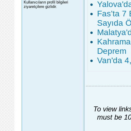
Yalova'd
Kullanıcıların profil bilgileri
ziyaretçilere gizlidir.
Fas’ta 7
Sayıda Ö
Malatya'
Kahraman
Deprem
Van'da 4
To view link
must be 10