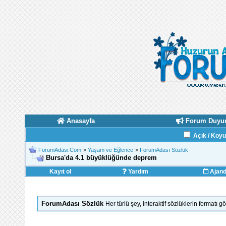
Anasayfa
Forum Duyur
Açık / Koy
ForumAdasi.Com
>
Yaşam ve Eğlence
>
ForumAdası Sözlük
Bursa'da 4.1 büyüklüğünde deprem
Kayıt ol
Yardım
Ajan
ForumAdası Sözlük
Her türlü şey, interaktif sözlüklerin formatı 