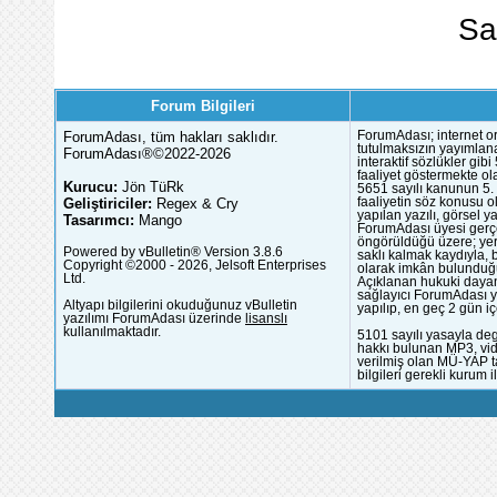
Sa
Forum Bilgileri
ForumAdası, tüm hakları saklıdır.
ForumAdası; internet or
tutulmaksızın yayımlana
ForumAdası®©2022-2026
interaktif sözlükler gi
faaliyet göstermekte ola
Kurucu:
Jön TüRk
5651 sayılı kanunun 5. 
Geliştiriciler:
Regex & Cry
faaliyetin söz konusu 
yapılan yazılı, görsel 
Tasarımcı:
Mango
ForumAdası üyesi gerçek
öngörüldüğü üzere; yer 
Powered by vBulletin® Version 3.8.6
saklı kalmak kaydıyla,
Copyright ©2000 - 2026, Jelsoft Enterprises
olarak imkân bulunduğu
Ltd.
Açıklanan hukuki dayan
sağlayıcı ForumAdası y
Altyapı bilgilerini okuduğunuz vBulletin
yapılıp, en geç 2 gün iç
yazılımı ForumAdası üzerinde
lisanslı
kullanılmaktadır.
5101 sayılı yasayla deg
hakkı bulunan MP3, vide
verilmiş olan MÜ-YAP ta
bilgileri gerekli kurum i