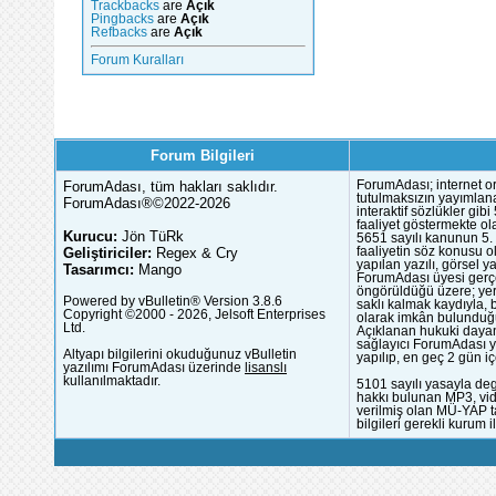
Trackbacks
are
Açık
Pingbacks
are
Açık
Refbacks
are
Açık
Forum Kuralları
Forum Bilgileri
ForumAdası, tüm hakları saklıdır.
ForumAdası; internet or
tutulmaksızın yayımlana
ForumAdası®©2022-2026
interaktif sözlükler gi
faaliyet göstermekte ola
Kurucu:
Jön TüRk
5651 sayılı kanunun 5. 
Geliştiriciler:
Regex & Cry
faaliyetin söz konusu 
yapılan yazılı, görsel 
Tasarımcı:
Mango
ForumAdası üyesi gerçek
öngörüldüğü üzere; yer 
Powered by vBulletin® Version 3.8.6
saklı kalmak kaydıyla,
Copyright ©2000 - 2026, Jelsoft Enterprises
olarak imkân bulunduğu
Ltd.
Açıklanan hukuki dayan
sağlayıcı ForumAdası y
Altyapı bilgilerini okuduğunuz vBulletin
yapılıp, en geç 2 gün iç
yazılımı ForumAdası üzerinde
lisanslı
kullanılmaktadır.
5101 sayılı yasayla deg
hakkı bulunan MP3, vide
verilmiş olan MÜ-YAP ta
bilgileri gerekli kurum i