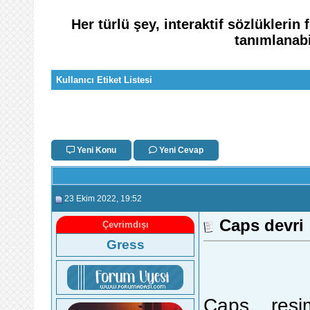
Her türlü şey, interaktif sözlükleri
tanımlanabi
Kullanıcı Etiket Listesi
Yeni Konu
Yeni Cevap
23 Ekim 2022
, 19:52
Caps devri
Çevrimdışı
Gress
Caps .. res