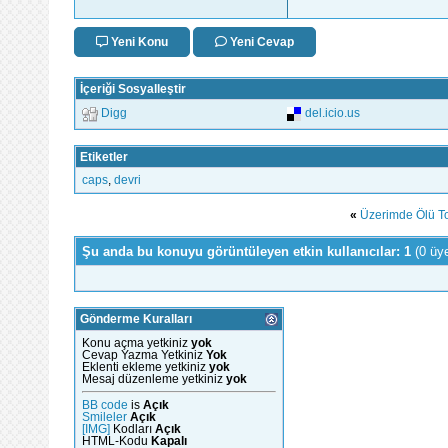
Yeni Konu
Yeni Cevap
İçeriği Sosyalleştir
Digg
del.icio.us
Etiketler
caps
,
devri
«
Üzerimde Ölü To
Şu anda bu konuyu görüntüleyen etkin kullanıcılar: 1
(0 üy
Gönderme Kuralları
Konu açma yetkiniz
yok
Cevap Yazma Yetkiniz
Yok
Eklenti ekleme yetkiniz
yok
Mesaj düzenleme yetkiniz
yok
BB code
is
Açık
Smileler
Açık
[IMG]
Kodları
Açık
HTML-Kodu
Kapalı