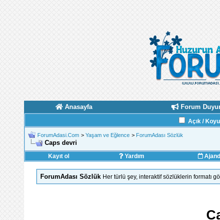
Anasayfa
Forum Duyur
Açık / Koy
ForumAdasi.Com
>
Yaşam ve Eğlence
>
ForumAdası Sözlük
Caps devri
Kayıt ol
Yardım
Ajan
ForumAdası Sözlük
Her türlü şey, interaktif sözlüklerin formatı 
Ca