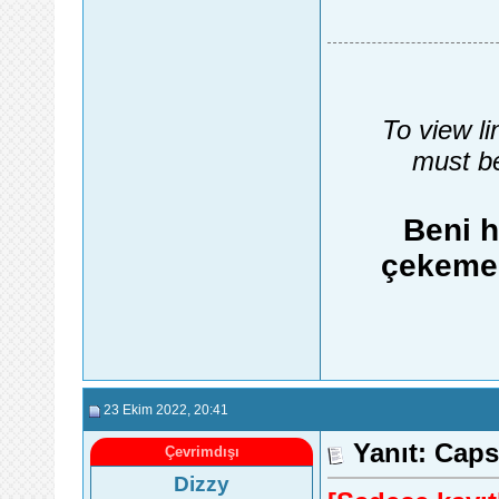
To view li
must be
Beni h
çekemez
23 Ekim 2022
, 20:41
Yanıt: Caps
Çevrimdışı
Dizzy