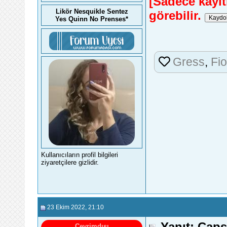
[Sadece kayıtl
Likör Nesquikle Sentez
görebilir.
Yes Quinn No Prenses*
Gress
,
Fi
Kullanıcıların profil bilgileri
ziyaretçilere gizlidir.
23 Ekim 2022
, 21:10
Yanıt: Caps
Çevrimdışı