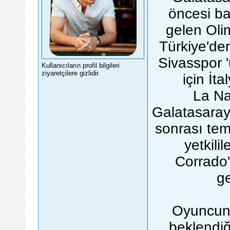
öncesi b
gelen Olim
Türkiye'de
Sivasspor '
Kullanıcıların profil bilgileri
ziyaretçilere gizlidir.
için İt
La Na
Galatasaray
sonrası tem
yetkili
Corrado'
ge
Oyuncun
beklendiğ