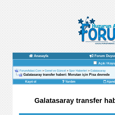
Anasayfa
Forum Duyur
Açık / Koy
ForumAdasi.Com
>
Genel ve Güncel
>
Spor Haberleri
>
Galatasaray
Galatasaray transfer haberi: Morutan için Pisa devrede
Kayıt ol
Yardım
Ajan
Galatasaray transfer ha