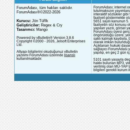
ForumAdası, tüm hakları saklıdır.
ForumAdası; internet or
tutulmaksızın yayımlana
ForumAdası®©2022-2026
interaktif sözlükler gi
faaliyet göstermekte ola
Kurucu:
Jön TüRk
5651 sayılı kanunun 5. 
Geliştiriciler:
Regex & Cry
faaliyetin söz konusu 
yapılan yazılı, görsel 
Tasarımcı:
Mango
ForumAdası üyesi gerçek
öngörüldüğü üzere; yer 
Powered by vBulletin® Version 3.8.6
saklı kalmak kaydıyla,
Copyright ©2000 - 2026, Jelsoft Enterprises
olarak imkân bulunduğu
Ltd.
Açıklanan hukuki dayan
sağlayıcı ForumAdası y
Altyapı bilgilerini okuduğunuz vBulletin
yapılıp, en geç 2 gün iç
yazılımı ForumAdası üzerinde
lisanslı
kullanılmaktadır.
5101 sayılı yasayla deg
hakkı bulunan MP3, vide
verilmiş olan MÜ-YAP ta
bilgileri gerekli kurum i