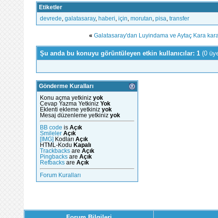
Etiketler
devrede
,
galatasaray
,
haberi
,
için
,
morutan
,
pisa
,
transfer
«
Galatasaray'dan Luyindama ve Aytaç Kara kara
Şu anda bu konuyu görüntüleyen etkin kullanıcılar: 1
(0 üy
Gönderme Kuralları
Konu açma yetkiniz
yok
Cevap Yazma Yetkiniz
Yok
Eklenti ekleme yetkiniz
yok
Mesaj düzenleme yetkiniz
yok
BB code
is
Açık
Smileler
Açık
[IMG]
Kodları
Açık
HTML-Kodu
Kapalı
Trackbacks
are
Açık
Pingbacks
are
Açık
Refbacks
are
Açık
Forum Kuralları
Forum Bilgileri