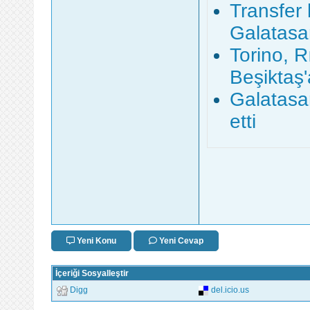
Transfer
Galatasar
Torino, R
Beşiktaş'a
Galatasa
etti
Yeni Konu
Yeni Cevap
İçeriği Sosyalleştir
Digg
del.icio.us