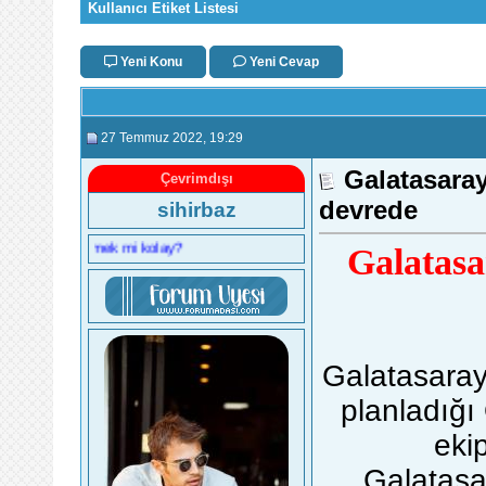
Kullanıcı Etiket Listesi
Yeni Konu
Yeni Cevap
27 Temmuz 2022
, 19:29
Galatasaray
Çevrimdışı
devrede
sihirbaz
lay, affetmek mi kolay?
Galatasa
Galatasaray'
planladığı
eki
Galatasa