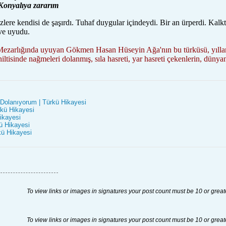
Konyalıya zararım
ere kendisi de şaşırdı. Tuhaf duygular içindeydi. Bir an ürperdi. Kalkt
 ve uyudu.
ezarlığında uyuyan Gökmen Hasan Hüseyin Ağa'nın bu türküsü, yıllarc
iniltisinde nağmeleri dolanmış, sıla hasreti, yar hasreti çekenlerin, d
Dolanıyorum | Türkü Hikayesi
rkü Hikayesi
ikayesi
kü Hikayesi
kü Hikayesi
To view links or images in signatures your post count must be 10 or great
To view links or images in signatures your post count must be 10 or great