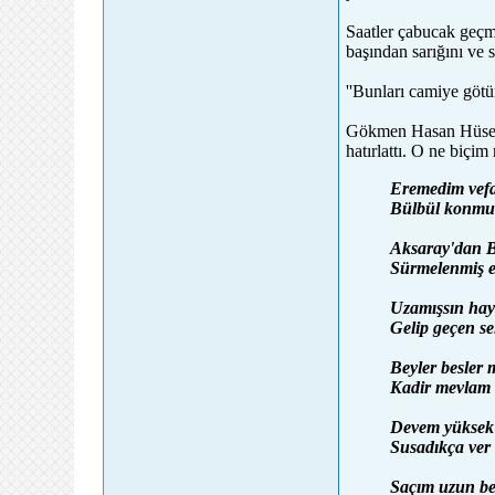
Saatler çabucak geçmi
başından sarığını ve s
''Bunları camiye göt
Gökmen Hasan Hüseyin
hatırlattı. O ne biçi
Eremedim vef
Bülbül konmuş
Aksaray'dan Ba
Sürmelenmiş el
Uzamışsın hay 
Gelip geçen se
Beyler besler m
Kadir mevlam b
Devem yüksek
Susadıkça ver
Saçım uzun be