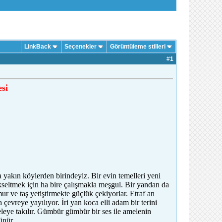
LinkBack
Seçenekler
Görüntüleme stilleri
#
1
si
akın köylerden birindeyiz. Bir evin temelleri yeni
ükseltmek için ha bire çalışmakla meşgul. Bir yandan da
ur ve taş yetiştirmekte güçlük çekiyorlar. Etraf an
 çevreye yayılıyor. İri yan koca elli adam bir terini
leye takılır. Gümbür gümbür bir ses ile amelenin
ünür.