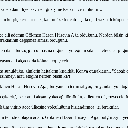
aba adam diye tasvir ettiği kişi ne kadar ince ruhludur!..
ran kerpiç kesen o eller, kanun üzerinde dolaşırken, al yazmalı körpecik
koca elli adamın Gökmen Hasan Hüseyin Ağa olduğunu. Nerden bilsin
raklarının değişmez siması olduğunu.
leli daha birkaç gün olmasına rağmen, yüreğinin sıla hasretiyle çarptığın
şısındaki alçacık da köhne kerpiç evini.
 sunulduğu, günlerin haftaların kısaldığı Konya oturaklarını, "Şabab o
zinmeyi arzu ettiğini nerden bilsin ki?!..
men Hasan Hüseyin Ağa, bir yandan terini siliyor, bir yandan yonttuğu ta
 çıkardığı ses sanki akşam yakacağı türkünün, dillerden düşmeyecek türk
ğını yitirip gece ülkesine yolculuğunu hızlandırınca, işi bırakırlar.
un telinde dolaşan adam, Gökmen Hasan Hüseyin Ağa, bulgur aşını yedikt
uzanır. Sigara dumanının adında Emmiler türküsü yankılanırken uyuya k