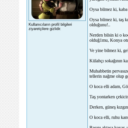
Oysa bilmez ki, kaba s
Oysa bilmez ki, taş kı
Kullanıcıların profil bilgileri
olduğunu!..
ziyaretçilere gizlidir.
Nerden bilsin ki o 
olduğ1mu, Konya otu
Ve yine bilmez ki, ge
Külahçı sokağının kar
Muhabbetin pervasızca
tellerin nağme olup ge
O koca elli adam, Gök
Taş yontarken çekicin
Derken, güneş kızgınlı
O koca elli, ruhu kan
Başını aktaşa koyar, 