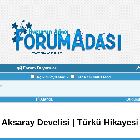
Forum Duyuruları
Açık / Koyu Mod
-
Gece / Gündüz Mod
r
Ajanda
Bugünün
Aksaray Develisi | Türkü Hikayesi