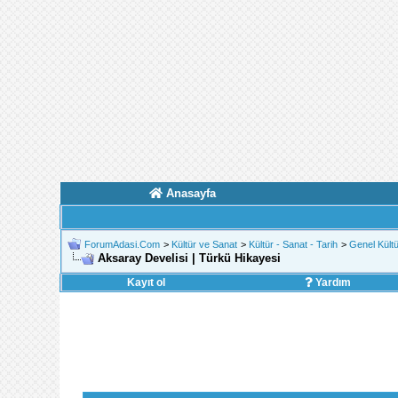
Anasayfa
ForumAdasi.Com
>
Kültür ve Sanat
>
Kültür - Sanat - Tarih
>
Genel Kültü
Aksaray Develisi | Türkü Hikayesi
Kayıt ol
Yardım