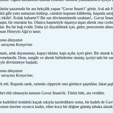
ınlar pazarında bir ara bekçilik yapan ''Gavur İmam'ı'' görür. Asıl adı
 gibi yatsı namazını kıldırıp, caminin kapısını kilitlemiş, başında sarığı,
 irkilir!. Kulak kabartır?! Bir saz dövünmektedir uzaktan!.. Gavur İmam 
ştır, bir oturaktır bu. Olanca haşmetiyle dışarıya taşan ahenk onu cezbed
alar. Bu bir bağ evidir. Daha iyi duyabilmek için, gider, pencerenin altın
an Hüseyin Ağa'yı tanır;
sına dünyanın
 sarayına Konya'nın
 artık dayanamaz, kapıyı tıklatır, kapı açılır, içeri girer. Bir oturak k
mektedir. Dem, nargile ve ahenk birbirlerine sinmiş; içeriyi tatlı bir
siyle dövünmeye başladı;
sına dünyanın
 sarayına Konya'nın;
 etti. Başında sarık, sırtında cüppeyle onu görünce şaşırdılar, fakat şaşk
 ehli olmasıyla tanınan Gavur İmam'dı. Türkü bitti, ara verdiler.
 kadehleri testideki kaçak rakıyla tazeledikten soma, bir kadeh de G
Bunun üzerine oyuncu kadın, eline koca bir döğme gümüş tabaka alarak s