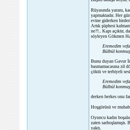
Rüyasında yaranı, kad
yapmaktadır. Her günkü
evine giderken birden
Artık şüphesi kalmamı
ne?!.. Kapı açıktır, d
söyleyen Gökmen Has
Eremedim vefa
Bülbül konmuş
Bunu duyan Gavur İmam,
basmamacasına zil döv
çöktü ve terbiyeli se
Eremedim vefa
Bülbül konmuş
derken herkes onu fark
Hoşgörüsü ve muhabbet
Oyuncu kadın boşalan
zaten sarhoşlamıştı. 
yaktı.