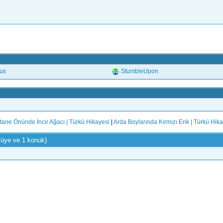
.us
StumbleUpon
tane Önünde İncir Ağacı | Türkü Hikayesi
|
Arda Boylarında Kırmızı Erik | Türkü Hik
 üye ve 1 konuk)