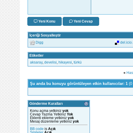
Yeni Konu
Yeni Cevap
İçeriği Sosyalleştir
Digg
del.icio
Etiketler
aksaray
,
develisi
,
hikayesi
,
türkü
«
Has
Şu anda bu konuyu görüntüleyen etkin kullanıcılar: 1
(0
Gönderme Kuralları
Konu açma yetkiniz
yok
Cevap Yazma Yetkiniz
Yok
Eklenti ekleme yetkiniz
yok
Mesaj düzenleme yetkiniz
yok
BB code
is
Açık
Smileler
Açık