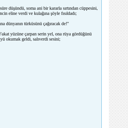
süre düşündü, soma ani bir kararla sırtından cüppesini,
cin eline verdi ve kulağına şöyle fısıldadı;
ına dünyanın türküsünü çağıracak de!''
Fakat yüzüne çarpan serin yel, ona rüya gördüğünü
yü okumak geldi, salıverdi sesini;