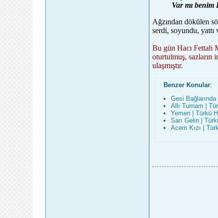
Var mı benim 
Ağzından dökülen sözl
serdi, soyundu, yattı
Bu gün Hacı Fettah M
oturtulmuş, sazların 
ulaşmıştır.
Benzer Konular
:
Gesi Bağlarında 
Allı Turnam | Tü
Yemen | Türkü H
Sarı Gelin | Tür
Acem Kızı | Tür