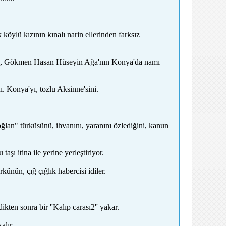
 köylü kızının kınalı narin ellerinden farksız
 ki, Gökmen Hasan Hüseyin Ağa'nın Konya'da namı
ı. Konya'yı, tozlu Aksinne'sini.
ğlan" türküsünü, ihvanını, yaranını özlediğini, kanun
şı itina ile yerine yerleştiriyor.
ünün, çığ çığlık habercisi idiler.
en sonra bir ''Kalıp carası2'' yakar.
alır.