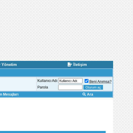
Yönetim
İletişim
Kullanıcı Adı
Beni Anımsa?
Parola
 Mesajları
Ara