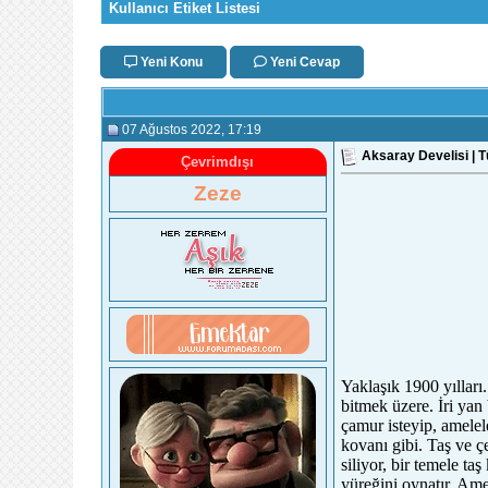
Kullanıcı Etiket Listesi
Yeni Konu
Yeni Cevap
07 Ağustos 2022
, 17:19
Aksaray Develisi | 
Çevrimdışı
Zeze
Yaklaşık 1900 yıllar
bitmek üzere. İri yan
çamur isteyip, amelel
kovanı gibi. Taş ve çe
siliyor, bir temele t
yüreğini oynatır. Ame