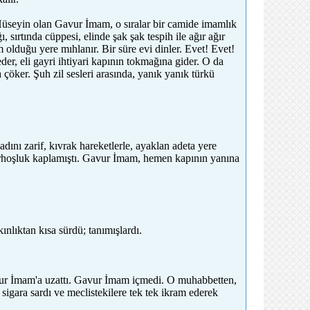
 Hüseyin olan Gavur İmam, o sıralar bir camide imamlık
 sırtında cüppesi, elinde şak şak tespih ile ağır ağır
olduğu yere mıhlanır. Bir süre evi dinler. Evet! Evet!
er, eli gayri ihtiyari kapının tokmağına gider. O da
a çöker. Şuh zil sesleri arasında, yanık yanık türkü
adını zarif, kıvrak hareketlerle, ayaklan adeta yere
 sarhoşluk kaplamıştı. Gavur İmam, hemen kapının yanına
ınlıktan kısa sürdü; tanımışlardı.
avur İmam'a uzattı. Gavur İmam içmedi. O muhabbetten,
igara sardı ve meclistekilere tek tek ikram ederek