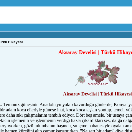
Türkü Hikayesi
Aksaray Develisi | Türkü Hikaye
Aksaray Develisi | Türkü Hikayesi
ı... Temmuz güneşinin Anadolu'yu yakıp kavurduğu günlerde, Konya 'ya y
 bir adam koca elleriyle güneşe inat, koca koca taşlan yontup, temeli y
ere daha sıkı çalışmalarını tembih ediyor. Dört beş amele, bir ustaya çam
kicin işlemenin ve işlenmenin verdiği hazla çıkardıkları ses, dalga dalga
aş koyuyorken, gözü tulumbanın başında, su içme bahanesiyle oyalan ame
le hemen küreğini alıp çamur karıştırırken, ''Ne sert bir adam'' diye düş