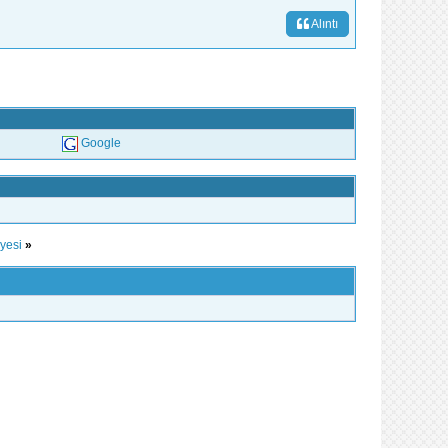
Alıntı
Google
ayesi
»