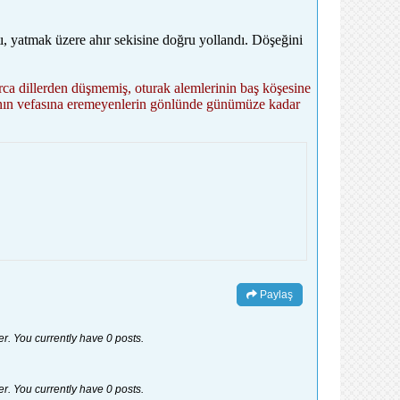
ı, yatmak üzere ahır sekisine doğru yollandı. Döşeğini
a dillerden düşmemiş, oturak alemlerinin baş köşesine
ünyanın vefasına eremeyenlerin gönlünde günümüze kadar
Paylaş
er. You currently have 0 posts.
er. You currently have 0 posts.