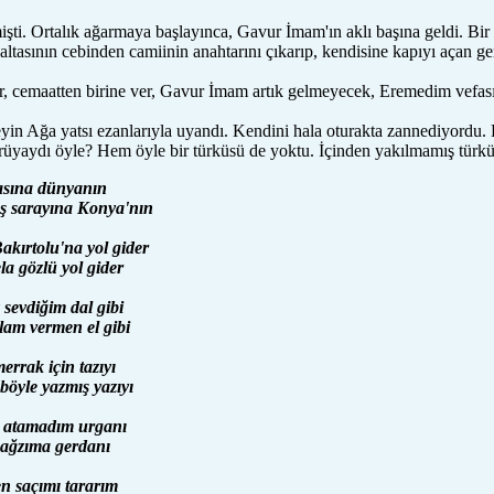
şti. Ortalık ağarmaya başlayınca, Gavur İmam'ın aklı başına geldi. Bir 
altasının cebinden camiinin anahtarını çıkarıp, kendisine kapıyı açan gen
ür, cemaatten birine ver, Gavur İmam artık gelmeyecek, Eremedim vefas
 Ağa yatsı ezanlarıyla uyandı. Kendini hala oturakta zannediyordu. 
m rüyaydı öyle? Hem öyle bir türküsü de yoktu. İçinden yakılmamış türkü
asına dünyanın
 sarayına Konya'nın
kırtolu'na yol gider
a gözlü yol gider
sevdiğim dal gibi
lam vermen el gibi
errak için tazıyı
öyle yazmış yazıyı
 atamadım urganı
 ağzıma gerdanı
n saçımı tararım