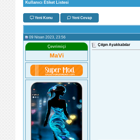
Kullanıcı Etiket Listesi
Yeni Konu
Yeni Cevap
09 Nisan 2023
, 23:56
Çılgın Ayakkabılar
Çevrimiçi
MaVi