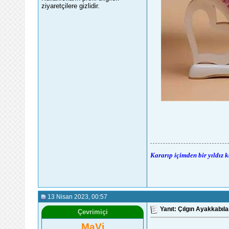
ziyaretçilere gizlidir.
Kararıp içimden bir yıldız 
13 Nisan 2023
, 00:57
Yanıt: Çılgın Ayakkabıla
Çevrimiçi
MaVi