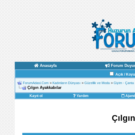
Anasayfa
Forum Duyur
Açık / Koy
ForumAdasi.Com
>
Kadınların Dünyası
>
Güzellik ve Moda
>
Giyim - Çanta
Çılgın Ayakkabılar
Kayıt ol
Yardım
Ajan
Çılgı