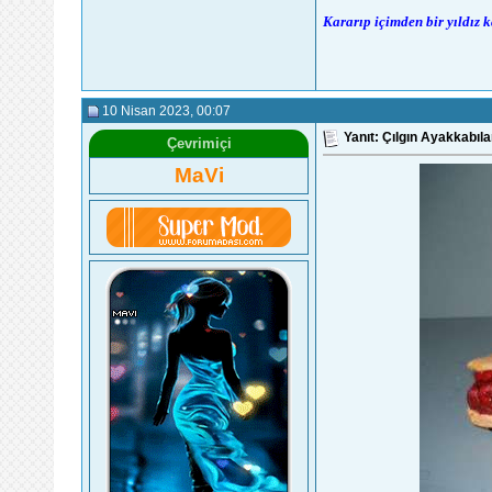
Kararıp içimden bir yıldız 
10 Nisan 2023
, 00:07
Yanıt: Çılgın Ayakkabıla
Çevrimiçi
MaVi