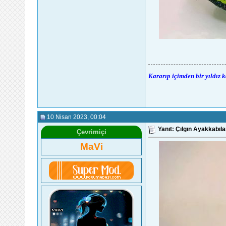
Kararıp içimden bir yıldız 
10 Nisan 2023
, 00:04
Yanıt: Çılgın Ayakkabıla
Çevrimiçi
MaVi