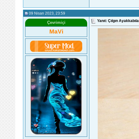
09 Nisan 2023
, 23:59
Yanıt: Çılgın Ayakkabıla
Çevrimiçi
MaVi