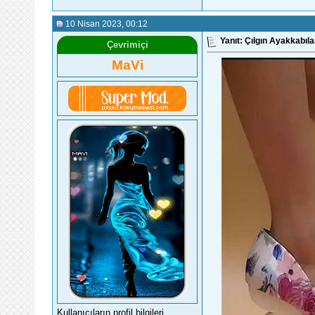
10 Nisan 2023
, 00:12
Yanıt: Çılgın Ayakkabıla
Çevrimiçi
MaVi
Kullanıcıların profil bilgileri