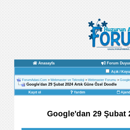
Anasayfa
Forum Duyur
Açık / Koy
ForumAdasi.Com
>
Webmaster ve Teknoloji
>
Webmaster Forumu
>
Googl
Google'dan 29 Şubat 2024 Artık Güne Özel Doodle
Kayıt ol
Yardım
Ajan
Google'dan 29 Şubat 