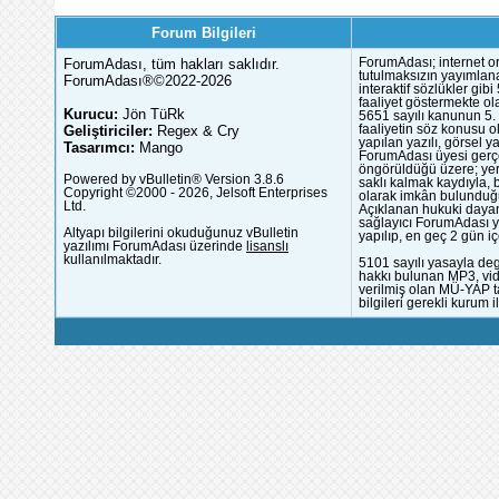
Forum Bilgileri
ForumAdası, tüm hakları saklıdır.
ForumAdası; internet or
tutulmaksızın yayımlana
ForumAdası®©2022-2026
interaktif sözlükler gi
faaliyet göstermekte ola
Kurucu:
Jön TüRk
5651 sayılı kanunun 5. 
Geliştiriciler:
Regex & Cry
faaliyetin söz konusu 
yapılan yazılı, görsel 
Tasarımcı:
Mango
ForumAdası üyesi gerçek
öngörüldüğü üzere; yer 
Powered by vBulletin® Version 3.8.6
saklı kalmak kaydıyla,
Copyright ©2000 - 2026, Jelsoft Enterprises
olarak imkân bulunduğu
Ltd.
Açıklanan hukuki dayan
sağlayıcı ForumAdası y
Altyapı bilgilerini okuduğunuz vBulletin
yapılıp, en geç 2 gün iç
yazılımı ForumAdası üzerinde
lisanslı
kullanılmaktadır.
5101 sayılı yasayla deg
hakkı bulunan MP3, vide
verilmiş olan MÜ-YAP ta
bilgileri gerekli kurum i