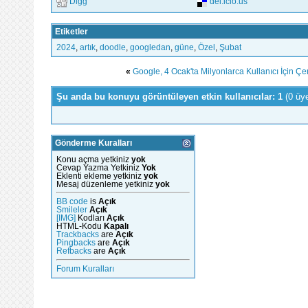
Digg
del.icio.us
Etiketler
2024
,
artık
,
doodle
,
googledan
,
güne
,
Özel
,
Şubat
«
Google, 4 Ocak'ta Milyonlarca Kullanıcı İçin Ç
Şu anda bu konuyu görüntüleyen etkin kullanıcılar: 1
(0 üy
Gönderme Kuralları
Konu açma yetkiniz
yok
Cevap Yazma Yetkiniz
Yok
Eklenti ekleme yetkiniz
yok
Mesaj düzenleme yetkiniz
yok
BB code
is
Açık
Smileler
Açık
[IMG]
Kodları
Açık
HTML-Kodu
Kapalı
Trackbacks
are
Açık
Pingbacks
are
Açık
Refbacks
are
Açık
Forum Kuralları