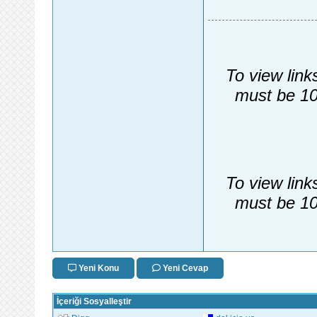
To view link
must be 10
To view link
must be 10
Yeni Konu
Yeni Cevap
İçeriği Sosyalleştir