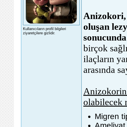
Anizokori,
oluşan lez
Kullanıcıların profil bilgileri
ziyaretçilere gizlidir.
sonucunda 
birçok sağl
ilaçların ya
arasında say
Anizokorini
olabilecek n
Migren tip
Ameliyat 