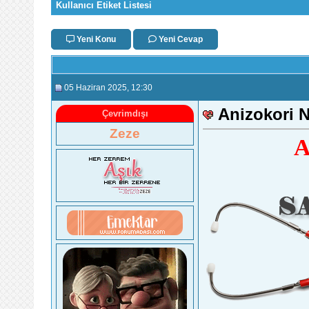
Kullanıcı Etiket Listesi
Yeni Konu
Yeni Cevap
05 Haziran 2025
, 12:30
Anizokori 
Çevrimdışı
Zeze
A