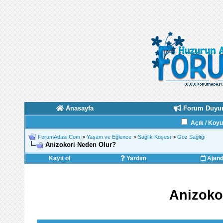
Anasayfa
Forum Duyur
Açık / Koy
ForumAdasi.Com
>
Yaşam ve Eğlence
>
Sağlık Köşesi
>
Göz Sağlığı
Anizokori Neden Olur?
Kayıt ol
Yardım
Ajan
Anizoko