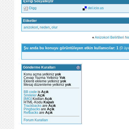
İçeriği Sosyalleştir
Digg
del.icio.us
Etiketler
anizokori
,
neden
,
olur
«
Anizokori Belirtileri N
Şu anda bu konuyu görüntüleyen etkin kullanıcılar: 1
(0 üy
Gönderme Kuralları
Konu açma yetkiniz
yok
Cevap Yazma Yetkiniz
Yok
Eklenti ekleme yetkiniz
yok
Mesaj düzenleme yetkiniz
yok
BB code
is
Açık
Smileler
Açık
[IMG]
Kodları
Açık
HTML-Kodu
Kapalı
Trackbacks
are
Açık
Pingbacks
are
Açık
Refbacks
are
Açık
Forum Kuralları