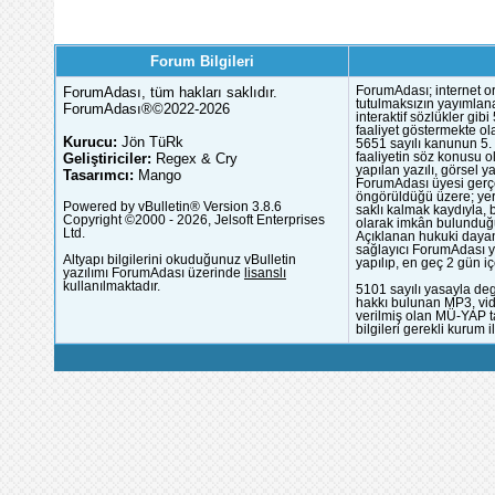
Forum Bilgileri
ForumAdası, tüm hakları saklıdır.
ForumAdası; internet or
tutulmaksızın yayımlana
ForumAdası®©2022-2026
interaktif sözlükler gi
faaliyet göstermekte ola
Kurucu:
Jön TüRk
5651 sayılı kanunun 5. 
Geliştiriciler:
Regex & Cry
faaliyetin söz konusu 
yapılan yazılı, görsel 
Tasarımcı:
Mango
ForumAdası üyesi gerçek
öngörüldüğü üzere; yer 
Powered by vBulletin® Version 3.8.6
saklı kalmak kaydıyla,
Copyright ©2000 - 2026, Jelsoft Enterprises
olarak imkân bulunduğu
Ltd.
Açıklanan hukuki dayan
sağlayıcı ForumAdası y
Altyapı bilgilerini okuduğunuz vBulletin
yapılıp, en geç 2 gün iç
yazılımı ForumAdası üzerinde
lisanslı
kullanılmaktadır.
5101 sayılı yasayla deg
hakkı bulunan MP3, vide
verilmiş olan MÜ-YAP ta
bilgileri gerekli kurum i