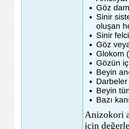
Göz damla
Sinir sis
oluşan h
Sinir felci
Göz veya
Glokom (
Gözün iç
Beyin an
Darbeler
Beyin tüm
Bazı kans
Anizokori a
için değerl