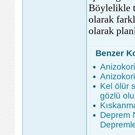
Böylelikle 
olarak fark
olarak planl
Benzer K
Anizokori 
Anizokor
Kel ölür 
gözlü ol
Kıskanma
Deprem N
Depremle