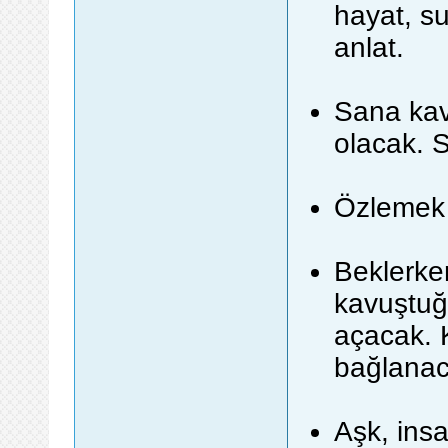
hayat, s
anlat.
Sana ka
olacak. 
Özlemek
Beklerke
kavuştuğ
açacak. 
bağlana
Aşk, ins