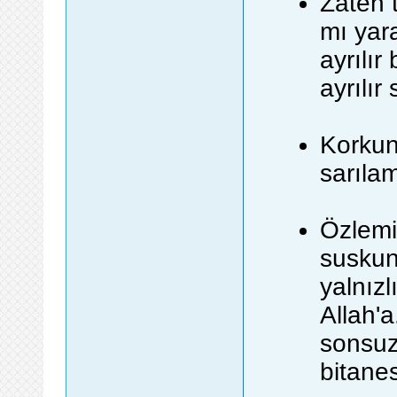
Zaten t
mı yar
ayrılır
ayrılır
Korkunç
sarıla
Özlemi
suskun
yalnız
Allah'
sonsuz
bitanes