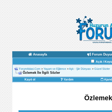
Anasayfa
Forum Duyur
Açık / Koy
ForumAdasi.Com
>
Yaşam ve Eğlence
>
Aşk - Şiir Dünyası
>
Güzel Sözler
Özlemek İle İlgili Sözler
Kayıt ol
Yardım
Ajan
Özlemek İ