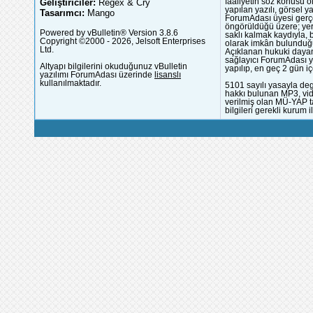
Geliştiriciler:
Regex & Cry
faaliyetin söz konusu 
yapılan yazılı, görsel 
Tasarımcı:
Mango
ForumAdası üyesi gerçek
öngörüldüğü üzere; yer 
Powered by vBulletin® Version 3.8.6
saklı kalmak kaydıyla,
Copyright ©2000 - 2026, Jelsoft Enterprises
olarak imkân bulunduğu
Ltd.
Açıklanan hukuki dayan
sağlayıcı ForumAdası y
Altyapı bilgilerini okuduğunuz vBulletin
yapılıp, en geç 2 gün iç
yazılımı ForumAdası üzerinde
lisanslı
kullanılmaktadır.
5101 sayılı yasayla deg
hakkı bulunan MP3, vide
verilmiş olan MÜ-YAP ta
bilgileri gerekli kurum i