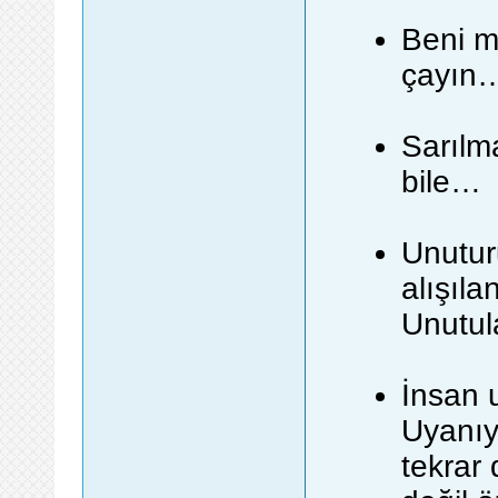
Beni m
çayın…
Sarılm
bile…
Unuturu
alışıla
Unutula
İnsan 
Uyanıy
tekrar 