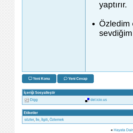
yaptırır.
Özledim e
sevdiğim 
Yeni Konu
Yeni Cevap
İçeriği Sosyalleştir
Digg
del.icio.us
Etiketler
sözler
,
İle
,
İlgili
,
Özlemek
«
Hayata Dair