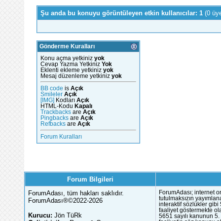
Şu anda bu konuyu görüntüleyen etkin kullanıcılar: 1
(0 üy
Gönderme Kuralları
Konu açma yetkiniz
yok
Cevap Yazma Yetkiniz
Yok
Eklenti ekleme yetkiniz
yok
Mesaj düzenleme yetkiniz
yok
BB code
is
Açık
Smileler
Açık
[IMG]
Kodları
Açık
HTML-Kodu
Kapalı
Trackbacks
are
Açık
Pingbacks
are
Açık
Refbacks
are
Açık
Forum Kuralları
Forum Bilgileri
ForumAdası, tüm hakları saklıdır.
ForumAdası; internet or
tutulmaksızın yayımlana
ForumAdası®©2022-2026
interaktif sözlükler gi
faaliyet göstermekte ola
Kurucu:
Jön TüRk
5651 sayılı kanunun 5. 