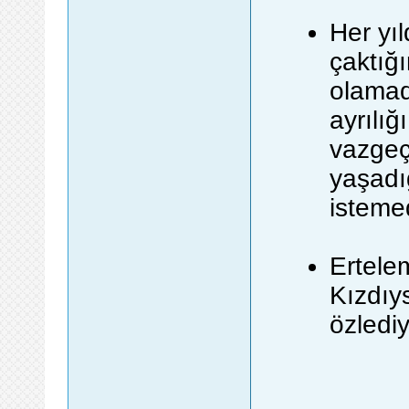
Her yı
çaktığ
olamad
ayrılığ
vazgeç
yaşadı
istemed
Ertele
Kızdıy
özledi