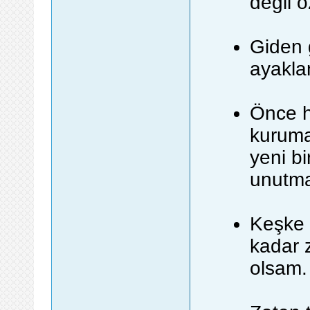
değil ö
Giden 
ayakla
Önce h
kuruma
yeni b
unutma
Keşke 
kadar 
olsam.