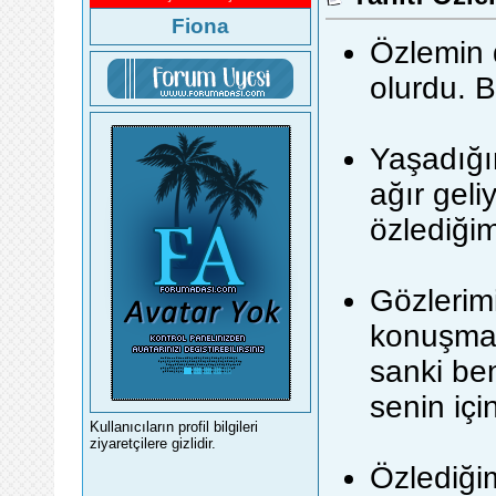
Fiona
Özlemin d
olurdu. 
Yaşadığı
ağır geli
özlediği
Gözlerim
konuşma
sanki be
senin içi
Kullanıcıların profil bilgileri
ziyaretçilere gizlidir.
Özlediği