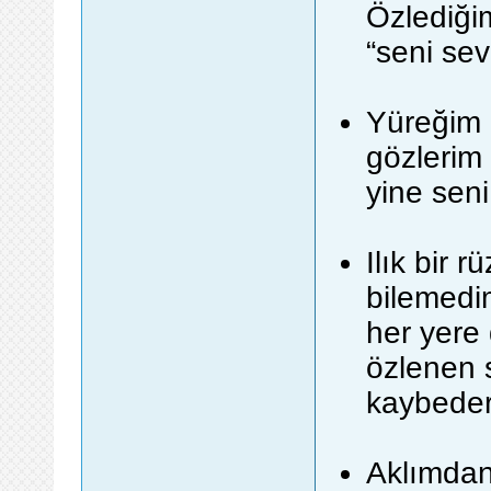
Özlediği
“seni se
Yüreğim 
gözlerim
yine seni
Ilık bir 
bilemedi
her yere
özlenen 
kaybeder
Aklımdan