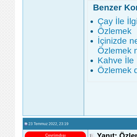
Benzer Ko
Çay İle İlg
Özlemek
İçinizde 
Özlemek ne
Kahve İle İ
Özlemek 
23 Temmuz 2022
, 23:19
Yanıt: Özlem
Çevrimdışı