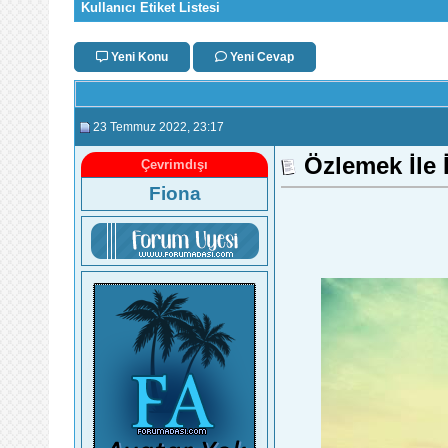
Kullanıcı Etiket Listesi
Yeni Konu
Yeni Cevap
23 Temmuz 2022
, 23:17
Özlemek İle İ
Çevrimdışı
Fiona