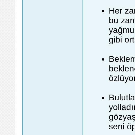
Her za
bu zam
yağmur
gibi or
Beklem
beklen
özlüyo
Bulutl
yollad
gözyaş
seni ö