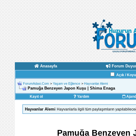
Anasayfa
Forum Duyur
Açık / Koy
ForumAdasi.Com
>
Yaşam ve Eğlence
>
Hayvanlar Alemi
Pamuğa Benzeyen Japon Kuşu | Shima Enaga
Kayıt ol
Yardım
Ajan
Hayvanlar Alemi
Hayvanlarla ilgili tüm paylaşımların yapılabilec
Pamuğa Benzeyen J