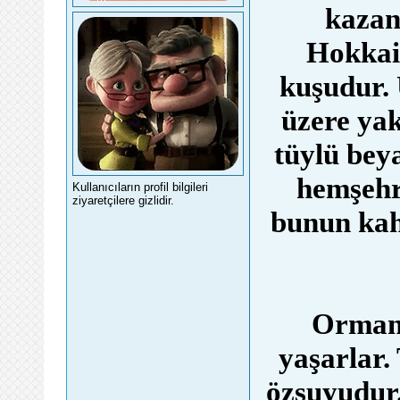
kazan
Hokkai
kuşudur.
üzere ya
tüylü bey
hemşehr
Kullanıcıların profil bilgileri
ziyaretçilere gizlidir.
bunun kahv
Ormanl
yaşarlar.
özsuyudur