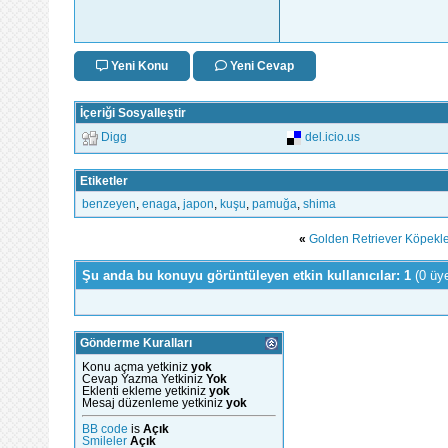
Yeni Konu
Yeni Cevap
İçeriği Sosyalleştir
Digg
del.icio.us
Etiketler
benzeyen
,
enaga
,
japon
,
kuşu
,
pamuğa
,
shima
«
Golden Retriever Köpekler
Şu anda bu konuyu görüntüleyen etkin kullanıcılar: 1
(0 üy
Gönderme Kuralları
Konu açma yetkiniz
yok
Cevap Yazma Yetkiniz
Yok
Eklenti ekleme yetkiniz
yok
Mesaj düzenleme yetkiniz
yok
BB code
is
Açık
Smileler
Açık