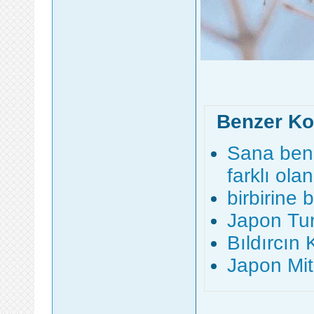
Benzer Ko
Sana benz
farklı ola
birbirine 
Japon Tur
Bıldırcın
Japon Mito