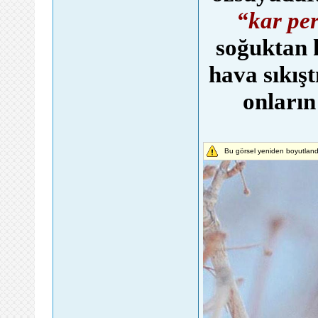
“kar per
soğuktan 
hava sıkışt
onların
Bu görsel yeniden boyutland