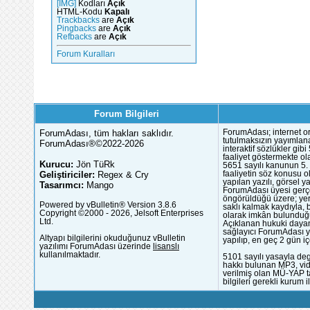
[IMG]
Kodları
Açık
HTML-Kodu
Kapalı
Trackbacks
are
Açık
Pingbacks
are
Açık
Refbacks
are
Açık
Forum Kuralları
Forum Bilgileri
ForumAdası, tüm hakları saklıdır.
ForumAdası; internet or
tutulmaksızın yayımlana
ForumAdası®©2022-2026
interaktif sözlükler gi
faaliyet göstermekte ola
Kurucu:
Jön TüRk
5651 sayılı kanunun 5. 
Geliştiriciler:
Regex & Cry
faaliyetin söz konusu 
yapılan yazılı, görsel 
Tasarımcı:
Mango
ForumAdası üyesi gerçek
öngörüldüğü üzere; yer 
Powered by vBulletin® Version 3.8.6
saklı kalmak kaydıyla,
Copyright ©2000 - 2026, Jelsoft Enterprises
olarak imkân bulunduğu
Ltd.
Açıklanan hukuki dayan
sağlayıcı ForumAdası y
Altyapı bilgilerini okuduğunuz vBulletin
yapılıp, en geç 2 gün iç
yazılımı ForumAdası üzerinde
lisanslı
kullanılmaktadır.
5101 sayılı yasayla deg
hakkı bulunan MP3, vide
verilmiş olan MÜ-YAP ta
bilgileri gerekli kurum i