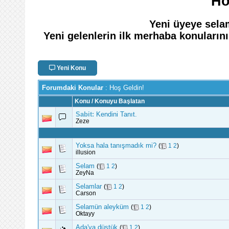
Ho
Yeni üyeye sel
Yeni gelenlerin ilk merhaba konuların
Yeni Konu
Forumdaki Konular
: Hoş Geldin!
Konu
/
Konuyu Başlatan
Sabit:
Kendini Tanıt.
Zeze
Yoksa hala tanışmadık mi?
(
1
2
)
illusion
Selam
(
1
2
)
ZeyNa
Selamlar
(
1
2
)
Carson
Selamün aleyküm
(
1
2
)
Oktayy
Ada'ya düştük
(
1
2
)