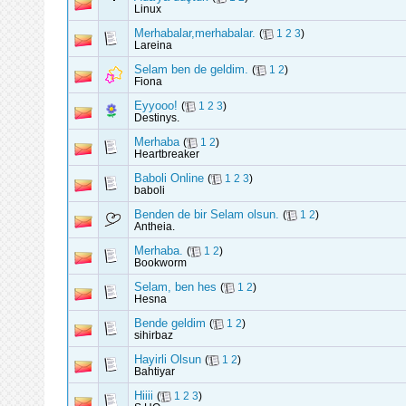
Linux
Merhabalar,merhabalar.
(
1
2
3
)
Lareina
Selam ben de geldim.
(
1
2
)
Fiona
Eyyooo!
(
1
2
3
)
Destinys.
Merhaba
(
1
2
)
Heartbreaker
Baboli Online
(
1
2
3
)
baboli
Benden de bir Selam olsun.
(
1
2
)
Antheia.
Merhaba.
(
1
2
)
Bookworm
Selam, ben hes
(
1
2
)
Hesna
Bende geldim
(
1
2
)
sihirbaz
Hayirli Olsun
(
1
2
)
Bahtiyar
Hiiii
(
1
2
3
)