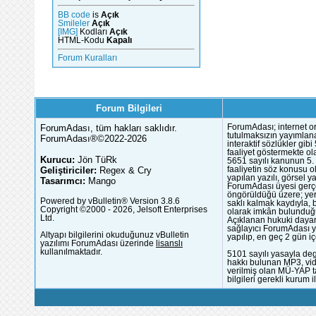
BB code
is
Açık
Smileler
Açık
[IMG]
Kodları
Açık
HTML-Kodu
Kapalı
Forum Kuralları
Forum Bilgileri
ForumAdası, tüm hakları saklıdır.
ForumAdası; internet or
tutulmaksızın yayımlana
ForumAdası®©2022-2026
interaktif sözlükler gi
faaliyet göstermekte ola
Kurucu:
Jön TüRk
5651 sayılı kanunun 5. 
Geliştiriciler:
Regex & Cry
faaliyetin söz konusu 
yapılan yazılı, görsel 
Tasarımcı:
Mango
ForumAdası üyesi gerçek
öngörüldüğü üzere; yer 
Powered by vBulletin® Version 3.8.6
saklı kalmak kaydıyla,
Copyright ©2000 - 2026, Jelsoft Enterprises
olarak imkân bulunduğu
Ltd.
Açıklanan hukuki dayan
sağlayıcı ForumAdası y
Altyapı bilgilerini okuduğunuz vBulletin
yapılıp, en geç 2 gün iç
yazılımı ForumAdası üzerinde
lisanslı
kullanılmaktadır.
5101 sayılı yasayla deg
hakkı bulunan MP3, vide
verilmiş olan MÜ-YAP ta
bilgileri gerekli kurum i