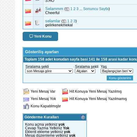
S.HO
Selammm
(
1
2
3
...
Sonuncu Sayfa
)
Cheerful
selamlar
(
1
2
3
)
gelirkenekmekal
Yeni Konu
Gösteriliş ayarları
Toplam 158 adet konudan sayfa basi 141 ile 158 arasi kadar konu
Sıralama şekli
Sıralama şekli
Yaş
Yeni Mesaj Var
Hit Konuya Yeni Mesaj Yazılmış
Yeni Mesaj Yok
Hit Konuya Yeni Mesaj Yazılmamış
Konu Kapatılmıştır
Gönderme Kuralları
Konu açma yetkiniz
yok
Cevap Yazma Yetkiniz
Yok
Eklenti ekleme yetkiniz
yok
Mesaj düzenleme yetkiniz
yok