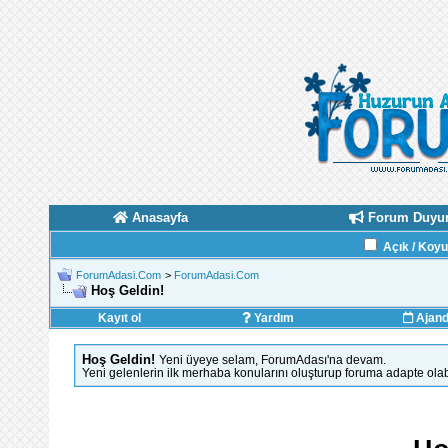
Anasayfa
Forum Duyur
Açık / Koy
ForumAdasi.Com
>
ForumAdasi.Com
Hoş Geldin!
Kayıt ol
Yardım
Ajan
Hoş Geldin!
Yeni üyeye selam, ForumAdası'na devam.
Yeni gelenlerin ilk merhaba konularını oluşturup foruma adapte olab