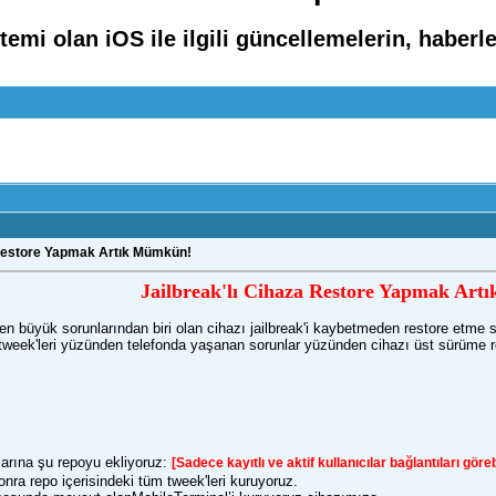
stemi olan iOS ile ilgili güncellemelerin, habe
 Restore Yapmak Artık Mümkün!
Jailbreak'lı Cihaza Restore Yapmak Ar
n en büyük sorunlarından biri olan cihazı jailbreak'i kaybetmeden restore etme 
a tweek'leri yüzünden telefonda yaşanan sorunlar yüzünden cihazı üst sürüme
larına şu repoyu ekliyoruz:
[Sadece kayıtlı ve aktif kullanıcılar bağlantıları göreb
nra repo içerisindeki tüm tweek'leri kuruyoruz.