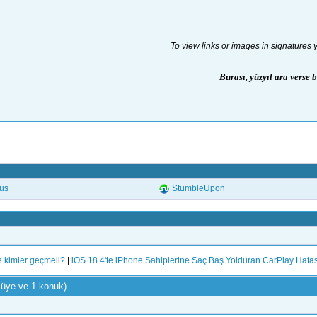
To view links or images in signatures 
Burası, yüzyıl ara verse 
.us
StumbleUpon
e kimler geçmeli?
|
iOS 18.4'te iPhone Sahiplerine Saç Baş Yolduran CarPlay Hata
 üye ve 1 konuk)