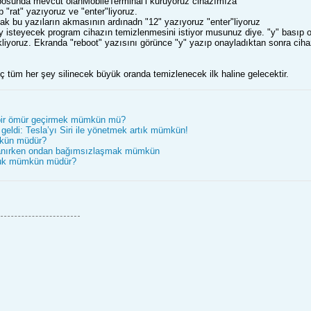
posunda mevcut olanMobileTerminal’i kuruyoruz cihazımıza
p "rat" yazıyoruz ve "enter"liyoruz.
cak bu yazıların akmasının ardınadn "12" yazıyoruz "enter"liyoruz
y isteyecek program cihazın temizlenmesini istiyor musunuz diye. "y" basıp o
ekliyoruz. Ekranda "reboot" yazısını görünce "y" yazıp onayladıktan sonra ci
 tüm her şey silinecek büyük oranda temizlenecek ilk haline gelecektir.
ir ömür geçirmek mümkün mü?
geldi: Tesla’yı Siri ile yönetmek artık mümkün!
mkün müdür?
lanırken ondan bağımsızlaşmak mümkün
uk mümkün müdür?