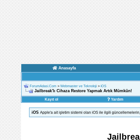
Anasayfa
ForumAdasi.Com
>
Webmaster ve Teknoloji
>
iOS
Jailbreak'lı Cihaza Restore Yapmak Artık Mümkün!
Kayıt ol
Yardım
iOS
Apple'a ait işletim sistemi olan iOS ile ilgili güncellemeler
Jailbre