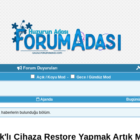
Forum Duyuruları
Açık / Koyu Mod
-
Gece / Gündüz Mod
Ajanda
Bugünün
in, haberlerin bulunduğu bölüm.
ak'lı Cihaza Restore Yapmak Artık