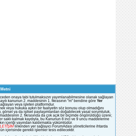
 Metni
e önceden onaya tabi tutulmaksızın yayımlanabilmesine olanak sağlayan
51 sayılı kanunun 2. maddesinin 1. fıkrasının "m" bendine göre
Yer
 sağlayan veya işleten platformdur.
mek veya hukuka aykırı bir faaliyetin söz konusu olup olmadığını
, görsel ya da işitsel paylaşımlardan doğabilecek yasal sorumluluk,
n maddesinin 2. fıkrasında da çok açık bir biçimde öngörüldüğü üzere;
ümler saklı kalmak kaydıyla, bu Kanunun 8 inci ve 9 uncu maddelerine
rı içeriği yayından kaldırmakla yükümlüdür.
İLETİŞİM
linkinden yer sağlayıcı ForumAdası yöneticilerine ihtarda
 içerisinde gerekli işlemler tesis edilecektir.