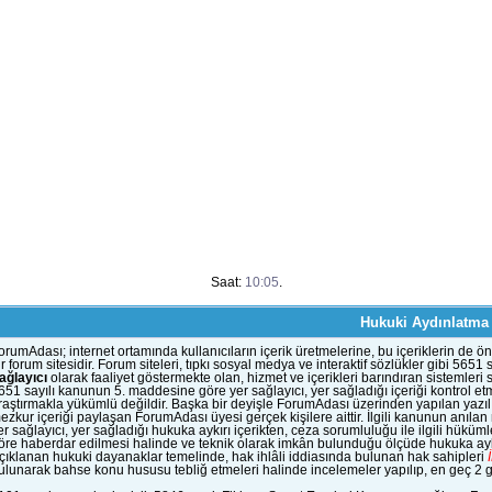
Saat:
10:05
.
Hukuki Aydınlatma
orumAdası; internet ortamında kullanıcıların içerik üretmelerine, bu içeriklerin d
ir forum sitesidir. Forum siteleri, tıpkı sosyal medya ve interaktif sözlükler gibi 56
ağlayıcı
olarak faaliyet göstermekte olan, hizmet ve içerikleri barındıran sistemleri
651 sayılı kanunun 5. maddesine göre yer sağlayıcı, yer sağladığı içeriği kontrol et
raştırmakla yükümlü değildir. Başka bir deyişle ForumAdası üzerinden yapılan yazılı
ezkur içeriği paylaşan ForumAdası üyesi gerçek kişilere aittir. İlgili kanunun anıla
er sağlayıcı, yer sağladığı hukuka aykırı içerikten, ceza sorumluluğu ile ilgili hük
öre haberdar edilmesi halinde ve teknik olarak imkân bulunduğu ölçüde hukuka aykı
çıklanan hukuki dayanaklar temelinde, hak ihlâli iddiasında bulunan hak sahipleri
ulunarak bahse konu hususu tebliğ etmeleri halinde incelemeler yapılıp, en geç 2 gün