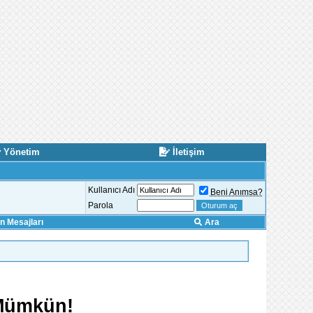
Yönetim
İletişim
Kullanıcı Adı
Beni Anımsa?
Parola
 Mesajları
Ara
 Mümkün!