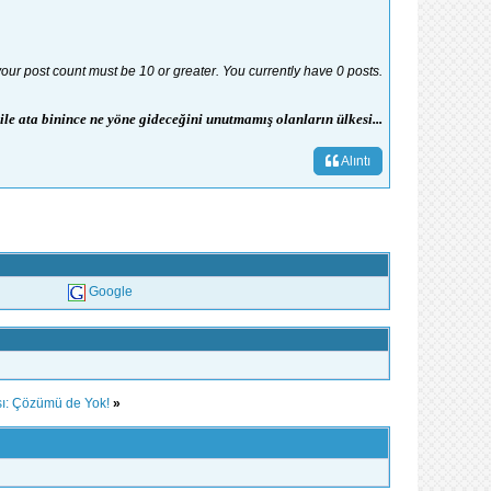
your post count must be 10 or greater. You currently have 0 posts.
bile ata binince ne yöne gideceğini unutmamış olanların ülkesi...
Alıntı
Google
sı: Çözümü de Yok!
»