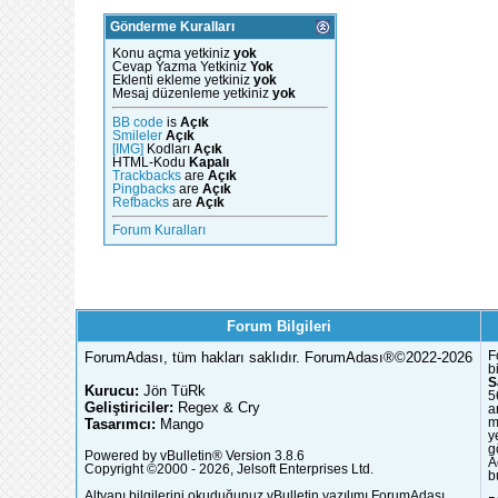
Gönderme Kuralları
Konu açma yetkiniz
yok
Cevap Yazma Yetkiniz
Yok
Eklenti ekleme yetkiniz
yok
Mesaj düzenleme yetkiniz
yok
BB code
is
Açık
Smileler
Açık
[IMG]
Kodları
Açık
HTML-Kodu
Kapalı
Trackbacks
are
Açık
Pingbacks
are
Açık
Refbacks
are
Açık
Forum Kuralları
Forum Bilgileri
ForumAdası, tüm hakları saklıdır. ForumAdası®©2022-2026
F
b
S
Kurucu:
Jön TüRk
5
Geliştiriciler:
Regex & Cry
a
Tasarımcı:
Mango
m
y
g
Powered by vBulletin® Version 3.8.6
A
Copyright ©2000 - 2026, Jelsoft Enterprises Ltd.
b
Altyapı bilgilerini okuduğunuz vBulletin yazılımı ForumAdası