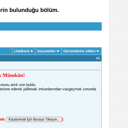
rlerin bulunduğu bölüm.
LinkBack
Seçenekler
Görüntüleme stilleri
#
1
tık Mümkün!
sorunu artık son buldu.
 restore ederek jailbreak imkanlarından vazgeçmek zorunda
ilir.
]