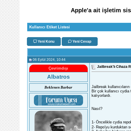
Apple'a ait işletim si
Kullanıcı Etiket Listesi
Yeni Konu
Yeni Cevap
06 Eylül 2024
, 10:44
Jailbreak'lı Cihaza
Çevrimdışı
Albatros
Jailbreak kullanıcıları
Beklenen Barbar
Bir çok kullanıcı cydi
kalıyorlardı.
Nasıl?
1- Öncelikle cydia repo
2- Repo'yu kurduktan so