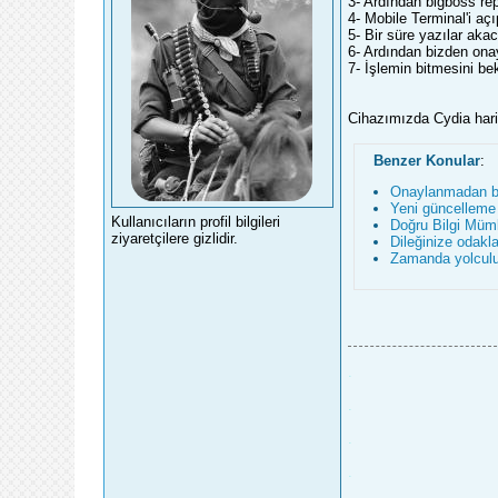
3- Ardından bigboss re
4- Mobile Terminal'i açı
5- Bir süre yazılar aka
6- Ardından bizden ona
7- İşlemin bitmesini b
Cihazımızda Cydia hariç
Benzer Konular
:
Onaylanmadan b
Yeni güncelleme 
Kullanıcıların profil bilgileri
Doğru Bilgi Mü
ziyaretçilere gizlidir.
Dileğinize odak
Zamanda yolcul
.
.
.
.