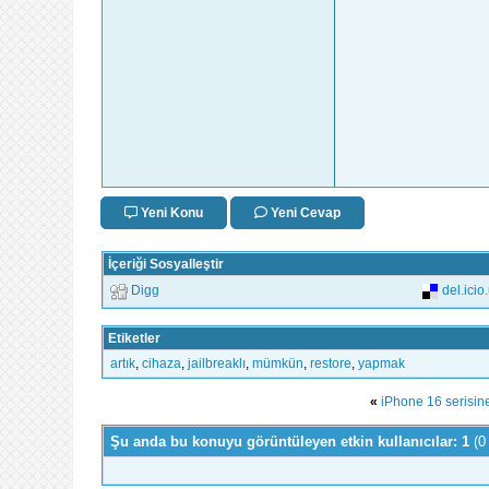
Yeni Konu
Yeni Cevap
İçeriği Sosyalleştir
Digg
del.icio
Etiketler
artık
,
cihaza
,
jailbreaklı
,
mümkün
,
restore
,
yapmak
«
iPhone 16 serisin
Şu anda bu konuyu görüntüleyen etkin kullanıcılar: 1
(0