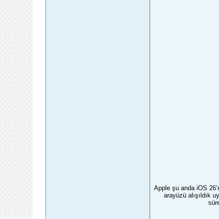
Apple şu anda iOS 26’nın
arayüzü alışıldık u
sür