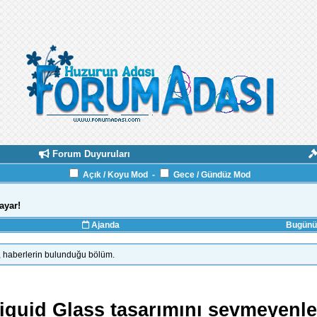
Forum Duyuruları
Açık / Koyu Mod
-
Gece / Gündüz Mod
ayar!
Ajanda
Bugünün
in, haberlerin bulunduğu bölüm.
iquid Glass tasarımını sevmeyenle