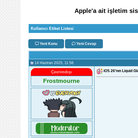
Apple'a ait işletim si
Kullanıcı Etiket Listesi
Yeni Konu
Yeni Cevap
14 Haziran 2025
, 11:56
iOS 26’nın Liquid G
Çevrimdışı
Frostmourne