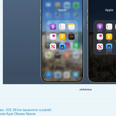
shiftdelete
nı, iOS 26’nın tasarımını sızdırdı!
sine Ayar Olunan Nesne