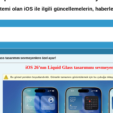
stemi olan iOS ile ilgili güncellemelerin, habe
lass tasarımını sevmeyenlere özel ayar!
iOS 26’nın Liquid Glass tasarımını sevmeyen
Bu görsel yeniden boyutlandırıldı. Görselin tamamını görüntülemek için bu çubuğa tıkla