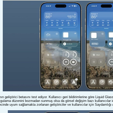
 geliştirici betasını test ediyor. Kullanıcı geri bildirimlerine göre Liquid Gla
ygulama düzenini bozmadan sunmuş olsa da görsel değişim bazı kullanıcılar içi
ecinde uyum sağlamakta zorlanan geliştiriciler ve kullanıcılar için Saydamlığı