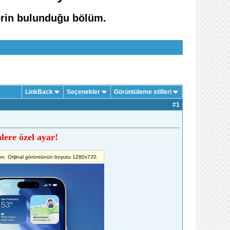
rlerin bulunduğu bölüm.
LinkBack
Seçenekler
Görüntüleme stilleri
#
1
lere özel ayar!
yın. Orijinal görüntünün boyutu 1280x720.