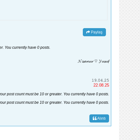
Paylaş
er. You currently have 0 posts.
𝓝𝓲𝓼𝓪𝓷𝓾𝓻 ♡ 𝓨𝓾𝓼𝓾𝓯
𝟷𝟿.𝟶𝟺.𝟸𝟻
22.08.25
your post count must be 10 or greater. You currently have 0 posts.
your post count must be 10 or greater. You currently have 0 posts.
Alıntı