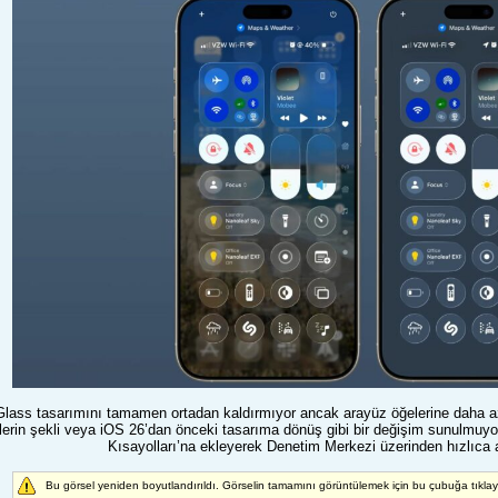
 Glass tasarımını tamamen ortadan kaldırmıyor ancak arayüz öğelerine daha a
lerin şekli veya iOS 26’dan önceki tasarıma dönüş gibi bir değişim sunulmuyor.
Kısayolları’na ekleyerek Denetim Merkezi üzerinden hızlıca a
Bu görsel yeniden boyutlandırıldı. Görselin tamamını görüntülemek için bu çubuğa tıkla