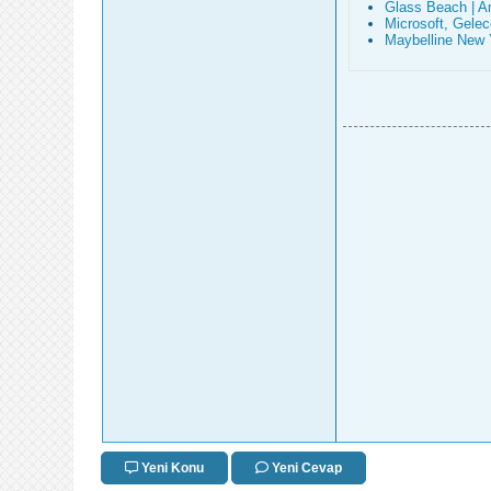
Glass Beach | Am
Microsoft, Gelec
Maybelline New 
Yeni Konu
Yeni Cevap