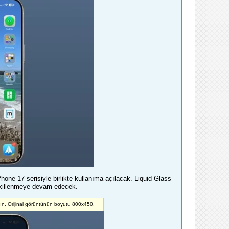
one 17 serisiyle birlikte kullanıma açılacak. Liquid Glass
 şekillenmeye devam edecek.
yın. Orijinal görüntünün boyutu 800x450.