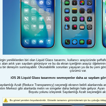
irgin yeniliklerden biri olan Liquid Glass tasarımı, kullanıcı arayüzünde şeffa
ok alan artık yarı saydam görünüyor ve bu da ekran içeriğinin arayüz öğelerin
mlu bir deneyim sunmayabilir. Okunabilirlik sorunları yaşayan ya da bu yeni g
çözümü var.
iOS 26 Liquid Glass tasarımını sevmeyenler daha az saydam görü
aydamlığı Azalt (Reduce Transparency) seçeneği ekranın belirli alanlarında ark
im Merkezi gibi alanlarda metin ve simgeler daha belirgin hale geliyor. Ayarı e
Boyutu yolunu izleyerek Saydamlığı Azalt seçeneğini akti
Bu görsel yeniden boyutlandırıldı. Görselin tamamını görüntülemek için bu çubuğa tıkla