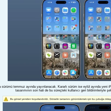
a sürümü temmuz ayında yayınlanacak. Kararlı sürüm ise eylül ayında yeni iPh
tasarımının son hali de bu süreçteki kullanıcı geri bildirimleriyle
Bu görsel yeniden boyutlandırıldı. Görselin tamamını görüntülemek için bu çubuğa tıkla