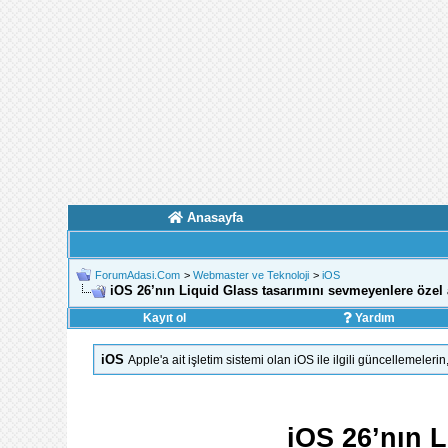
Anasayfa
ForumAdasi.Com
>
Webmaster ve Teknoloji
>
iOS
iOS 26’nın Liquid Glass tasarımını sevmeyenlere özel 
Kayıt ol
Yardım
iOS
Apple'a ait işletim sistemi olan iOS ile ilgili güncellemeler
iOS 26’nın L