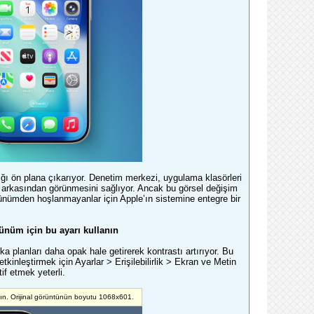
flığı ön plana çıkarıyor. Denetim merkezi, uygulama klasörleri
in arkasından görünmesini sağlıyor. Ancak bu görsel değişim
örünümden hoşlanmayanlar için Apple’ın sistemine entegre bir
nüm için bu ayarı kullanın
a planları daha opak hale getirerek kontrastı artırıyor. Bu
tkinleştirmek için Ayarlar > Erişilebilirlik > Ekran ve Metin
f etmek yeterli.
yın. Orijinal görüntünün boyutu 1068x601.