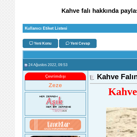
Kahve falı hakkında payla
Kullanıcı Etiket Listesi
Yeni Konu
Yeni Cevap
24 Ağustos 2022
, 09:53
Kahve Falı
Çevrimdışı
Zeze
Kahve