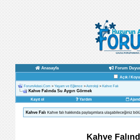
Anasayfa
Forum Duyur
Açık / Koy
ForumAdasi.Com
>
Yaşam ve Eğlence
>
Astroloji
>
Kahve Falı
Kahve Falında Su Aygırı Görmek
Kayıt ol
Yardım
Ajan
Kahve Falı
Kahve falı hakkında paylaşımlara ulaşabileceğiniz böl
Kahve Falınd