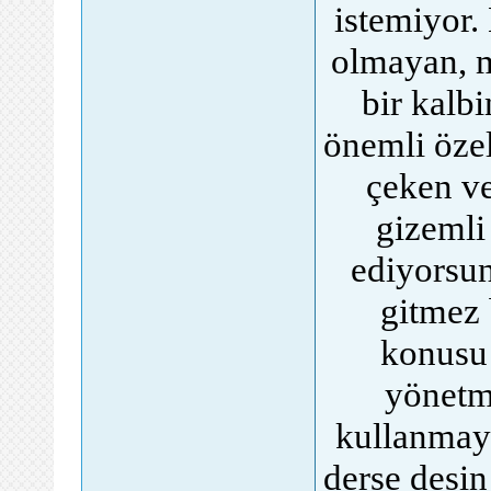
istemiyor.
olmayan, 
bir kalb
önemli öze
çeken v
gizemli
ediyorsun
gitmez 
konusu 
yönetme
kullanmayı
derse desin