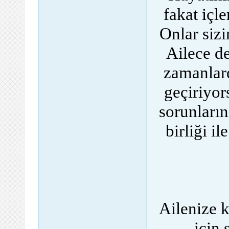
fakat içl
Onlar sizi
Ailece de
zamanlard
geçiriyor
sorunların
birliği i
Ailenize k
için 