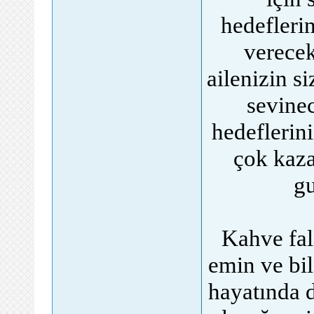
hedefleri
verecek
ailenizin s
sevinec
hedeflerini
çok kaza
gu
Kahve fal
emin ve bil
hayatında 