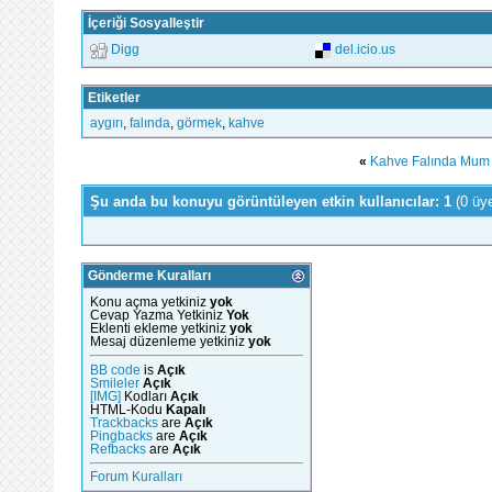
İçeriği Sosyalleştir
Digg
del.icio.us
Etiketler
aygırı
,
falında
,
görmek
,
kahve
«
Kahve Falında Mum
Şu anda bu konuyu görüntüleyen etkin kullanıcılar: 1
(0 üy
Gönderme Kuralları
Konu açma yetkiniz
yok
Cevap Yazma Yetkiniz
Yok
Eklenti ekleme yetkiniz
yok
Mesaj düzenleme yetkiniz
yok
BB code
is
Açık
Smileler
Açık
[IMG]
Kodları
Açık
HTML-Kodu
Kapalı
Trackbacks
are
Açık
Pingbacks
are
Açık
Refbacks
are
Açık
Forum Kuralları