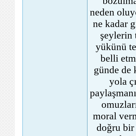
bozulma
neden oluyo
ne kadar g
şeylerin 
yükünü t
belli et
günde de k
yola ç
paylaşmanı
omuzları
moral verm
doğru bir 