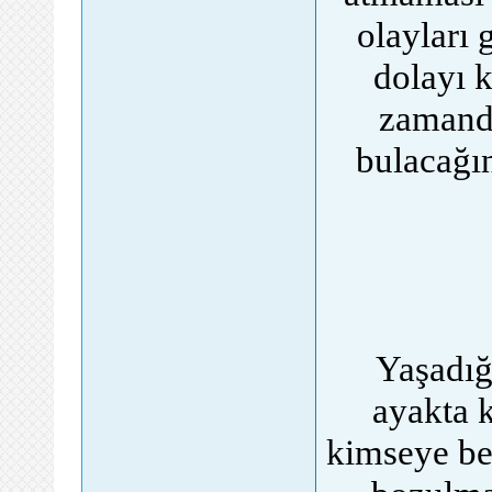
olayları 
dolayı k
zamanda
bulacağın
Yaşadığ
ayakta k
kimseye be