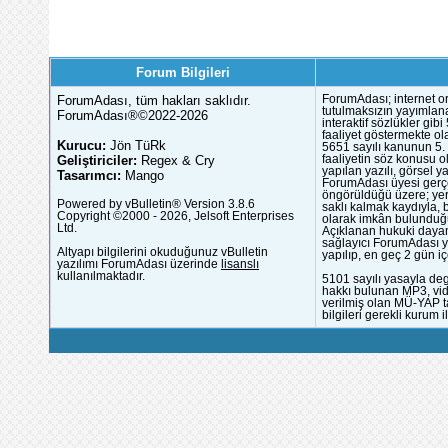
Forum Bilgileri
ForumAdası, tüm hakları saklıdır.
ForumAdası; internet or
tutulmaksızın yayımlana
ForumAdası®©2022-2026
interaktif sözlükler gi
faaliyet göstermekte ola
Kurucu:
Jön TüRk
5651 sayılı kanunun 5. 
Geliştiriciler:
Regex & Cry
faaliyetin söz konusu 
yapılan yazılı, görsel 
Tasarımcı:
Mango
ForumAdası üyesi gerçek
öngörüldüğü üzere; yer 
Powered by vBulletin® Version 3.8.6
saklı kalmak kaydıyla,
Copyright ©2000 - 2026, Jelsoft Enterprises
olarak imkân bulunduğu
Ltd.
Açıklanan hukuki dayan
sağlayıcı ForumAdası y
Altyapı bilgilerini okuduğunuz vBulletin
yapılıp, en geç 2 gün iç
yazılımı ForumAdası üzerinde
lisanslı
kullanılmaktadır.
5101 sayılı yasayla deg
hakkı bulunan MP3, vide
verilmiş olan MÜ-YAP ta
bilgileri gerekli kurum i