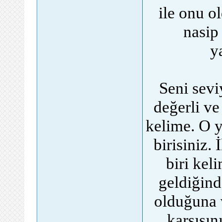
ile onu o
nasip
y
Seni sev
değerli ve
kelime. O 
birisiniz.
biri kel
geldiğind
olduğuna 
karşısın