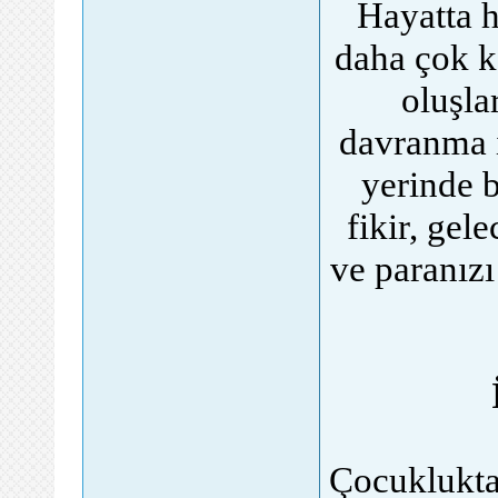
Hayatta 
daha çok ka
oluşla
davranma i
yerinde b
fikir, gel
ve paranızı
Çocukluktan