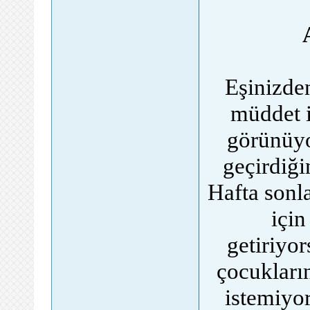
Eşinizden
müddet i
görünüyo
geçirdiği
Hafta sonl
için
getiriyor
çocukları
istemiyor