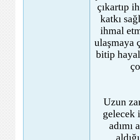
çıkartıp ih
katkı sağ
ihmal et
ulaşmaya ç
bitip hayal
ço
Uzun zam
gelecek i
adımı a
aldığı