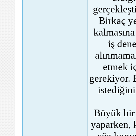
gerçekleşt
Birkaç y
kalmasına
iş den
alınmaman
etmek i
gerekiyor. 
istediğin
Büyük bir 
yaparken, 
söz konu