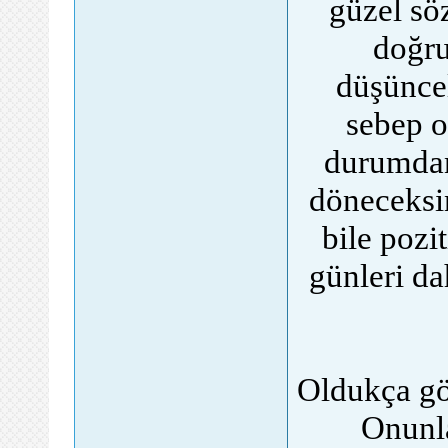
güzel sö
doğru
düşünce
sebep o
durumdan
döneceksin
bile pozi
günleri da
Oldukça göz
Onunla