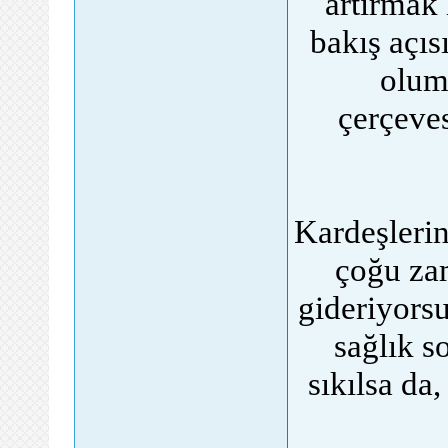
artırmak 
bakış açıs
oluml
çerçeves
Kardeşlerin
çoğu za
gideriyorsu
sağlık s
sıkılsa da,