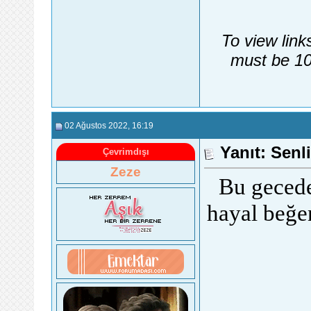
To view link
must be 10
02 Ağustos 2022
, 16:19
Yanıt: Senli
Çevrimdışı
Zeze
Bu gecede
hayal beğ