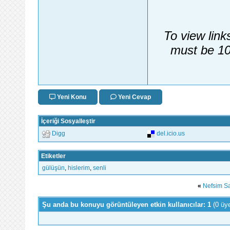
To view link
must be 10
Yeni Konu
Yeni Cevap
İçeriği Sosyalleştir
Digg
del.icio.us
Etiketler
gülüşün
,
hislerim
,
senli
«
Nefsim S
Şu anda bu konuyu görüntüleyen etkin kullanıcılar: 1
(0 üy