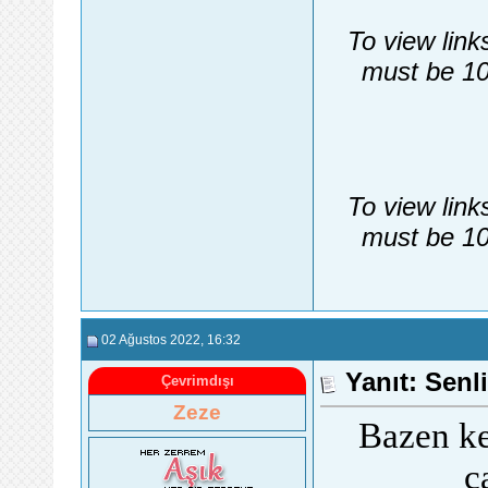
To view link
must be 10
To view link
must be 10
02 Ağustos 2022
, 16:32
Yanıt: Senli
Çevrimdışı
Zeze
Bazen ke
ç