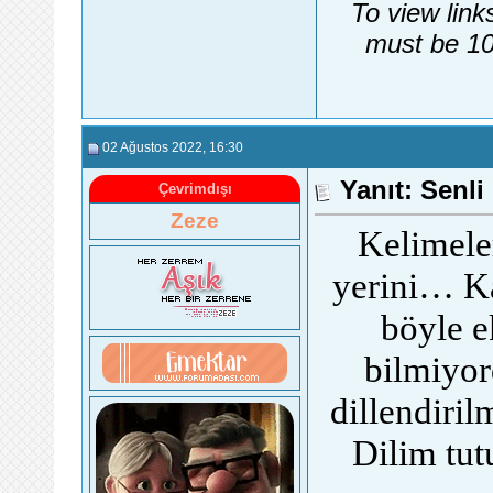
To view link
must be 10
02 Ağustos 2022
, 16:30
Yanıt: Senli
Çevrimdışı
Zeze
Kelimele
yerini… Ka
böyle e
bilmiyo
dillendiri
Dilim tut