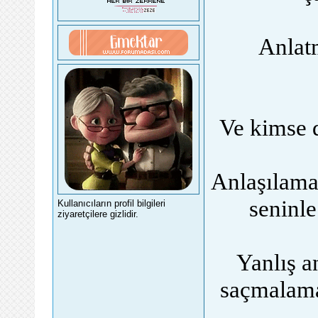
Anlat
Ve kimse d
Anlaşılama
seninl
Kullanıcıların profil bilgileri
ziyaretçilere gizlidir.
Yanlış a
saçmalam