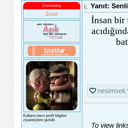
Yanıt: Senli
Çevrimdışı
Zeze
İnsan bir
acıdığınd
ba
nesimsek
Kullanıcıların profil bilgileri
ziyaretçilere gizlidir.
To view link