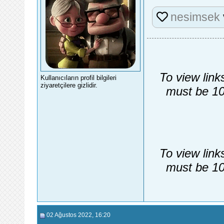
nesimsek
To view link
Kullanıcıların profil bilgileri
ziyaretçilere gizlidir.
must be 10
To view link
must be 10
02 Ağustos 2022
, 16:20