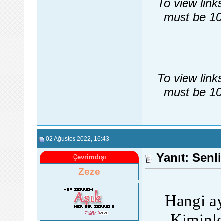
To view link
must be 10
To view link
must be 10
02 Ağustos 2022
, 16:43
Yanıt: Senli
Çevrimdışı
Zeze
Hangi ay
Kiminl