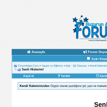
Anasayfa
Forum Duyur
Açık / Koy
ForumAdasi.Com
>
Yaşam ve Eğlence
>
Aşk - Şiir Dünyası
>
Kendi Kalemin
Senli Hislerim!
Kayıt ol
Yardım
Ajan
Kendi Kaleminizden
Özgün olarak yazdığınız şiir, yazı ve makale
Senl