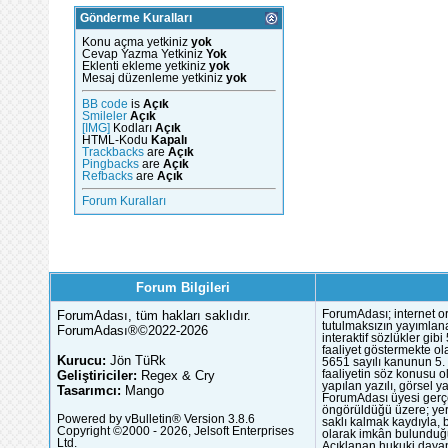
Gönderme Kuralları
Konu açma yetkiniz
yok
Cevap Yazma Yetkiniz
Yok
Eklenti ekleme yetkiniz
yok
Mesaj düzenleme yetkiniz
yok
BB code
is
Açık
Smileler
Açık
[IMG]
Kodları
Açık
HTML-Kodu
Kapalı
Trackbacks
are
Açık
Pingbacks
are
Açık
Refbacks
are
Açık
Forum Kuralları
Forum Bilgileri
ForumAdası, tüm hakları saklıdır.
ForumAdası; internet or
tutulmaksızın yayımlana
ForumAdası®©2022-2026
interaktif sözlükler gi
faaliyet göstermekte ola
Kurucu:
Jön TüRk
5651 sayılı kanunun 5. 
Geliştiriciler:
Regex & Cry
faaliyetin söz konusu 
yapılan yazılı, görsel 
Tasarımcı:
Mango
ForumAdası üyesi gerçek
öngörüldüğü üzere; yer 
Powered by vBulletin® Version 3.8.6
saklı kalmak kaydıyla,
Copyright ©2000 - 2026, Jelsoft Enterprises
olarak imkân bulunduğu
Ltd.
Açıklanan hukuki dayan