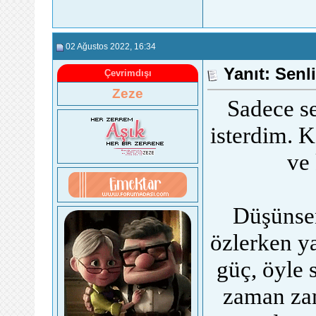
02 Ağustos 2022
, 16:34
Yanıt: Senli
Çevrimdışı
Zeze
Sadece se
isterdim. K
ve 
Düşünsen
özlerken ya
güç, öyle 
zaman zam