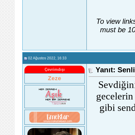
To view link
must be 10
02 Ağustos 2022
, 16:33
Yanıt: Senli
Çevrimdışı
Zeze
Sevdiğini
gecelerin
gibi sen