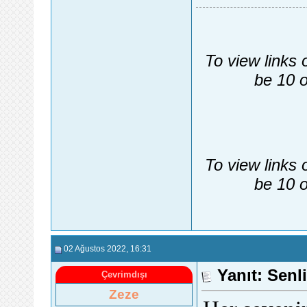
To view links 
be 10 o
To view links 
be 10 o
02 Ağustos 2022
, 16:31
Yanıt: Senli
Çevrimdışı
Zeze