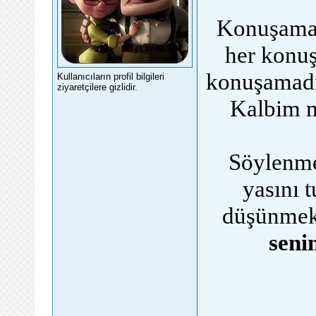
Konuşamad
her konuş
konuşamadı
Kullanıcıların profil bilgileri
ziyaretçilere gizlidir.
Kalbim m
Söylenmem
yasını 
düşünmek
seni