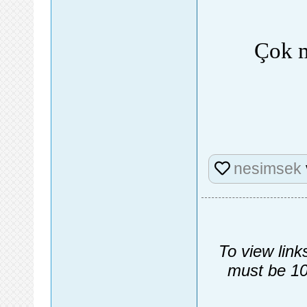
Çok m
nesimsek
To view link
must be 10