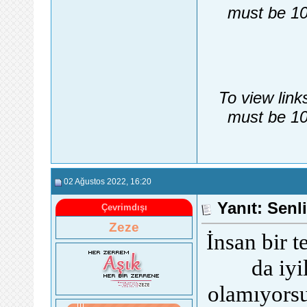
must be 10
To view link
must be 10
02 Ağustos 2022
, 16:20
Yanıt: Senli
Çevrimdışı
Zeze
İnsan bir t
da iyi
olamıyorsu