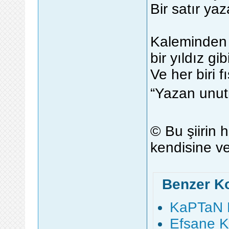
Bir satır ya
Kaleminden 
bir yıldız g
Ve her biri f
“Yazan unutm
© Bu şiirin h
kendisine ve 
Benzer K
KaPTaN 
Efsane K