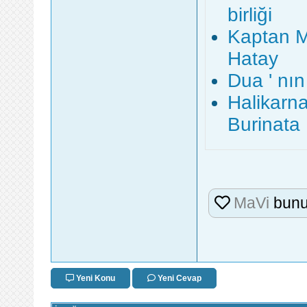
birliği
Kaptan M
Hatay
Dua ' nı
Halikarna
Burinata
MaVi
bunu
Yeni Konu
Yeni Cevap