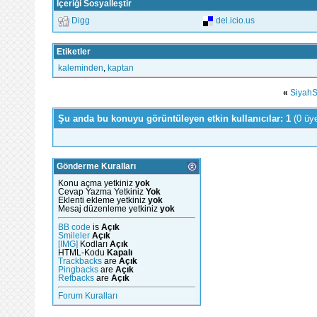
İçeriği Sosyalleştir
Digg
del.icio.us
Etiketler
kaleminden
,
kaptan
«
Siyah
Şu anda bu konuyu görüntüleyen etkin kullanıcılar: 1
(0 üy
Gönderme Kuralları
Konu açma yetkiniz
yok
Cevap Yazma Yetkiniz
Yok
Eklenti ekleme yetkiniz
yok
Mesaj düzenleme yetkiniz
yok
BB code
is
Açık
Smileler
Açık
[IMG]
Kodları
Açık
HTML-Kodu
Kapalı
Trackbacks
are
Açık
Pingbacks
are
Açık
Refbacks
are
Açık
Forum Kuralları