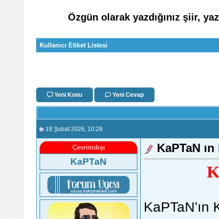
Özgün olarak yazdığınız şiir, ya
Kullanıcı Etiket Listesi
Yeni Konu
Yeni Cevap
18 Şubat 2026
, 10:28
KaPTaN ın
Çevrimdışı
KaPTaN
K
KaPTaN’ın 