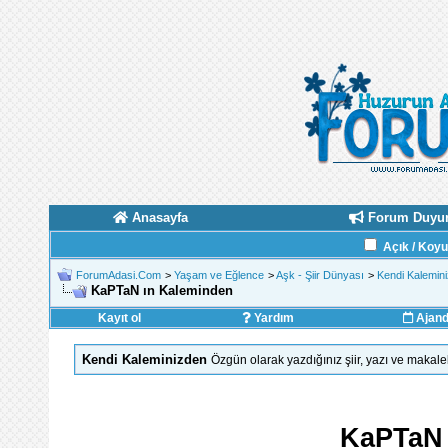
Anasayfa
Forum Duyur
Açık / Koy
ForumAdasi.Com
>
Yaşam ve Eğlence
>
Aşk - Şiir Dünyası
>
Kendi Kalemin
KaPTaN ın Kaleminden
Kayıt ol
Yardım
Ajan
Kendi Kaleminizden
Özgün olarak yazdığınız şiir, yazı ve makale
KaPTaN 