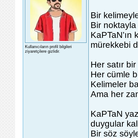
Bir kelimeyl
Bir noktayla
KaPTaN’ın ka
mürekkebi d
Kullanıcıların profil bilgileri
ziyaretçilere gizlidir.
Her satır bir
Her cümle bir
Kelimeler ba
Ama her zam
KaPTaN yaza
duygular kal
Bir söz söyl