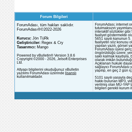
Forum Bilgileri
ForumAdası, tüm hakları saklıdır.
ForumAdası; internet or
tutulmaksızın yayımlana
ForumAdası®©2022-2026
interaktif sözlükler gi
faaliyet göstermekte ola
Kurucu:
Jön TüRk
5651 sayılı kanunun 5. 
Geliştiriciler:
Regex & Cry
faaliyetin söz konusu 
yapılan yazılı, görsel 
Tasarımcı:
Mango
ForumAdası üyesi gerçek
öngörüldüğü üzere; yer 
Powered by vBulletin® Version 3.8.6
saklı kalmak kaydıyla,
Copyright ©2000 - 2026, Jelsoft Enterprises
olarak imkân bulunduğu
Ltd.
Açıklanan hukuki dayan
sağlayıcı ForumAdası y
Altyapı bilgilerini okuduğunuz vBulletin
yapılıp, en geç 2 gün iç
yazılımı ForumAdası üzerinde
lisanslı
kullanılmaktadır.
5101 sayılı yasayla deg
hakkı bulunan MP3, vide
verilmiş olan MÜ-YAP ta
bilgileri gerekli kurum i