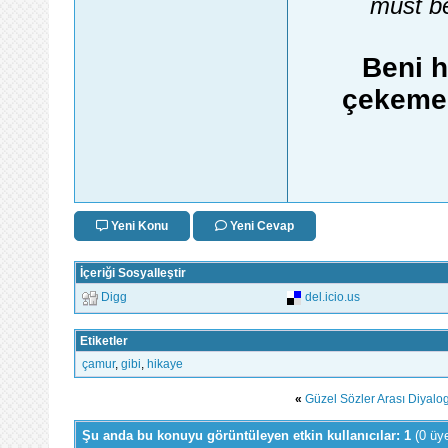
must be
Beni h
çekemez
Yeni Konu
Yeni Cevap
İçeriği Sosyalleştir
Digg
del.icio.us
Etiketler
çamur
,
gibi
,
hikaye
«
Güzel Sözler Arası Diyalo
Şu anda bu konuyu görüntüleyen etkin kullanıcılar: 1
(0 üy