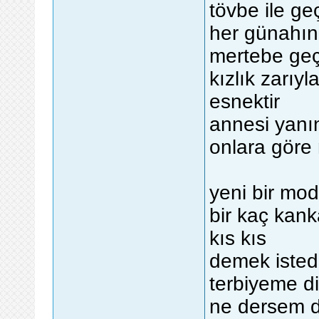
tövbe ile geç
her günahın
mertebe geçi
kızlık zarıy
esnektir
annesi yanın
onlara göre
yeni bir mo
bir kaç kank
kıs kıs
demek isted
terbiyeme di
ne dersem d