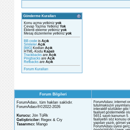
Gönderme Kuralları
Konu açma yetkiniz
yok
Cevap Yazma Yetkiniz
Yok
Eklenti ekleme yetkiniz
yok
Mesaj düzenleme yetkiniz
yok
BB code
is
Açık
Smileler
Açık
[IMG]
Kodları
Açık
HTML-Kodu
Kapalı
Trackbacks
are
Açık
Pingbacks
are
Açık
Refbacks
are
Açık
Forum Kuralları
Forum Bilgileri
ForumAdası, tüm hakları saklıdır.
ForumAdası; internet or
tutulmaksızın yayımlana
ForumAdası®©2022-2026
interaktif sözlükler gi
faaliyet göstermekte ola
Kurucu:
Jön TüRk
5651 sayılı kanunun 5. 
Geliştiriciler:
Regex & Cry
faaliyetin söz konusu 
yapılan yazılı, görsel 
Tasarımcı:
Mango
ForumAdası üyesi gerçek
öngörüldüğü üzere; yer 