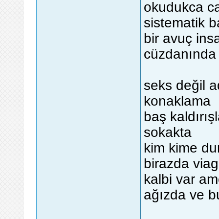
okudukca ca
sistematik 
bir avuç ins
cüzdanında
seks değil ad
konaklama
baş kaldırış
sokakta
kim kime du
birazda viag
kalbi var am
ağızda ve b