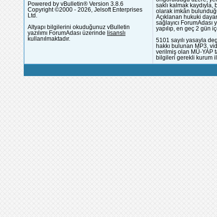
Powered by vBulletin® Version 3.8.6
saklı kalmak kaydıyla,
Copyright ©2000 - 2026, Jelsoft Enterprises
olarak imkân bulunduğu
Ltd.
Açıklanan hukuki dayan
sağlayıcı ForumAdası y
Altyapı bilgilerini okuduğunuz vBulletin
yapılıp, en geç 2 gün iç
yazılımı ForumAdası üzerinde
lisanslı
kullanılmaktadır.
5101 sayılı yasayla deg
hakkı bulunan MP3, vide
verilmiş olan MÜ-YAP ta
bilgileri gerekli kurum i