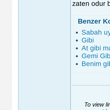
zaten odur 
Benzer K
Sabah uy
Gibi
At gibi m
Gemi Gib
Benim gi
To view li