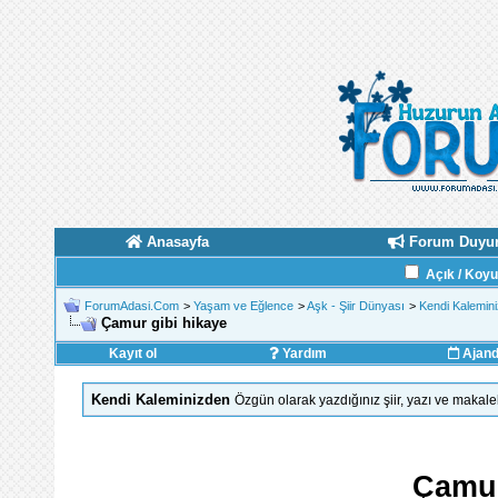
Anasayfa
Forum Duyur
Açık / Koy
ForumAdasi.Com
>
Yaşam ve Eğlence
>
Aşk - Şiir Dünyası
>
Kendi Kalemin
Çamur gibi hikaye
Kayıt ol
Yardım
Ajan
Kendi Kaleminizden
Özgün olarak yazdığınız şiir, yazı ve makale
Çamur