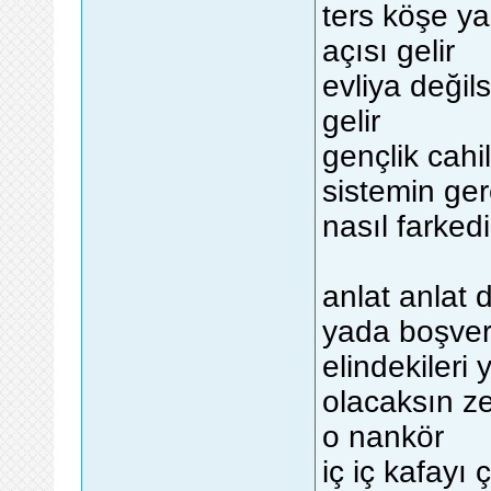
ters köşe y
açısı gelir
evliya değil
gelir
gençlik cahi
sistemin ge
nasıl farkedil
anlat anlat 
yada boşver
elindekileri
olacaksın z
o nankör
iç iç kafayı