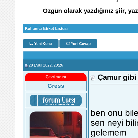
Özgün olarak yazdığınız şiir, ya
Kullanıcı Etiket Listesi
Yeni Konu
Yeni Cevap
28 Eylül 2022
, 20:26
Çamur gibi
Çevrimdışı
Gress
ben onu bi
sen neyi bil
gelemem