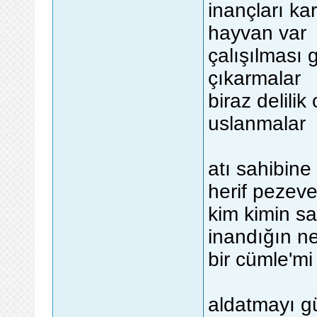
inançları ka
hayvan var
çalışılması
çıkarmalar
biraz delilik 
uslanmalar
atı sahibine
herif pezev
kim kimin sa
inandığın n
bir cümle'mi
aldatmayı g