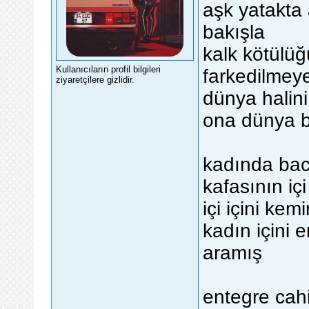
aşk yatakta
bakışla
kalk kötülüğ
Kullanıcıların profil bilgileri
farkedilmey
ziyaretçilere gizlidir.
dünya halin
ona dünya 
kadında bac
kafasının iç
içi içini ke
kadın içini 
aramış
entegre cahi