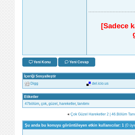
[Sadece ka
Yeni Konu
Yeni Cevap
İçeriği Sosyalleştir
Digg
del.icio.us
Etiketler
47bölüm
,
çok
,
güzel
,
hareketler
,
tanıtımı
«
Çok Güzel Hareketler 2 | 46.Bölüm Tanı
Şu anda bu konuyu görüntüleyen etkin kullanıcılar: 1
(0 üy