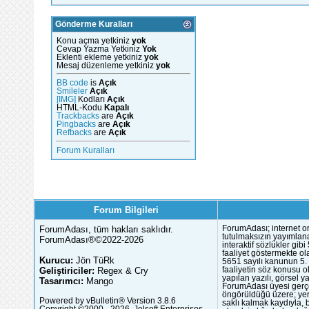
Gönderme Kuralları
Konu açma yetkiniz
yok
Cevap Yazma Yetkiniz
Yok
Eklenti ekleme yetkiniz
yok
Mesaj düzenleme yetkiniz
yok
BB code
is
Açık
Smileler
Açık
[IMG]
Kodları
Açık
HTML-Kodu
Kapalı
Trackbacks
are
Açık
Pingbacks
are
Açık
Refbacks
are
Açık
Forum Kuralları
Forum Bilgileri
ForumAdası, tüm hakları saklıdır.
ForumAdası; internet or
tutulmaksızın yayımlana
ForumAdası®©2022-2026
interaktif sözlükler gi
faaliyet göstermekte ola
Kurucu:
Jön TüRk
5651 sayılı kanunun 5. 
Geliştiriciler:
Regex & Cry
faaliyetin söz konusu 
yapılan yazılı, görsel 
Tasarımcı:
Mango
ForumAdası üyesi gerçek
öngörüldüğü üzere; yer 
Powered by vBulletin® Version 3.8.6
saklı kalmak kaydıyla,
Copyright ©2000 - 2026, Jelsoft Enterprises