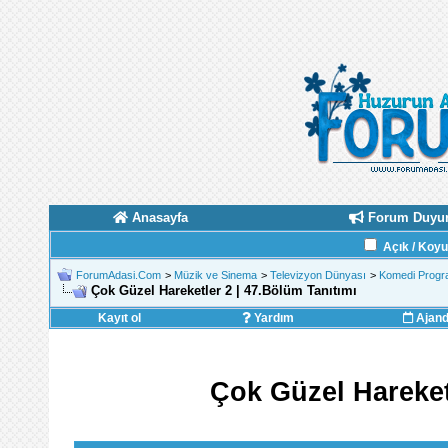
Anasayfa
Forum Duyur
Açık / Koy
ForumAdasi.Com
>
Müzik ve Sinema
>
Televizyon Dünyası
>
Komedi Progra
Çok Güzel Hareketler 2 | 47.Bölüm Tanıtımı
Kayıt ol
Yardım
Ajan
Çok Güzel Hareket