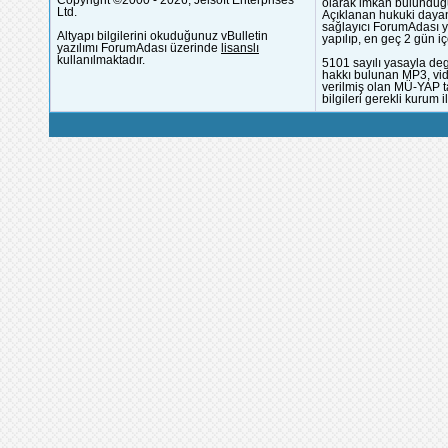
olarak imkân bulunduğu
Ltd.
Açıklanan hukuki dayan
sağlayıcı ForumAdası y
Altyapı bilgilerini okuduğunuz vBulletin
yapılıp, en geç 2 gün iç
yazılımı ForumAdası üzerinde
lisanslı
kullanılmaktadır.
5101 sayılı yasayla deg
hakkı bulunan MP3, vide
verilmiş olan MÜ-YAP ta
bilgileri gerekli kurum i