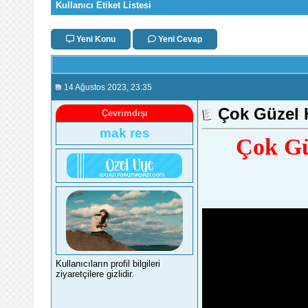
Kullanıcı Etiket Listesi
Yeni Konu
Yeni Cevap
14 Ağustos 2023
, 23:35
Çok Güzel H
Çevrimdışı
mak res
Çok Gü
Kullanıcıların profil bilgileri
ziyaretçilere gizlidir.