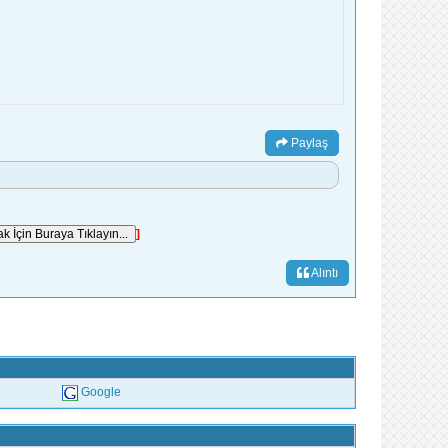
Paylaş
]
Alıntı
Google