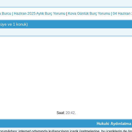
 Burcu | Haziran 2025 Aylık Burç Yorumu
|
Kova Günlük Burç Yorumu | 04 Haziran
 üye ve 1 konuk)
Saat:
20:42
.
Hukuki Aydınlatma
orumAdası; internet ortamında kullanıcıların içerik üretmelerine, bu içeriklerin d