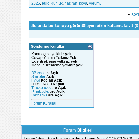
2025
,
burc
,
günlük
,
haziran
,
kova
,
yorumu
«
Kova
Şu anda bu konuyu görüntüleyen etkin kullanıcılar: 1
(0
Gönderme Kuralları
Konu açma yetkiniz
yok
Cevap Yazma Yetkiniz
Yok
Eklenti ekleme yetkiniz
yok
Mesaj düzenleme yetkiniz
yok
BB code
is
Açık
Smileler
Açık
[IMG]
Kodları
Açık
HTML-Kodu
Kapalı
Trackbacks
are
Açık
Pingbacks
are
Açık
Refbacks
are
Açık
Forum Kuralları
Forum Bilgileri
ForumAdası, tüm hakları saklıdır. ForumAdası®©2022-2026
F