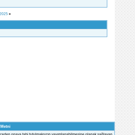
 2025
»
 Metni
e önceden onaya tabi tutulmaksızın yayımlanabilmesine olanak sağlayan