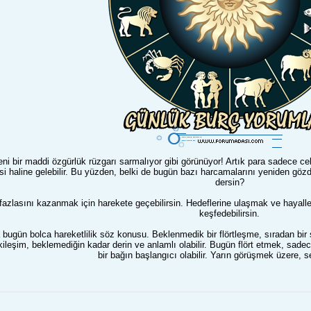
ni bir maddi özgürlük rüzgarı sarmalıyor gibi görünüyor! Artık para sadece cebi
si haline gelebilir. Bu yüzden, belki de bugün bazı harcamalarını yeniden gö
dersin?
azlasını kazanmak için harekete geçebilirsin. Hedeflerine ulaşmak ve hayaller
keşfedebilirsin.
bugün bolca hareketlilik söz konusu. Beklenmedik bir flörtleşme, sıradan bir s
tkileşim, beklemediğin kadar derin ve anlamlı olabilir. Bugün flört etmek, sad
bir bağın başlangıcı olabilir. Yarın görüşmek üzere, 