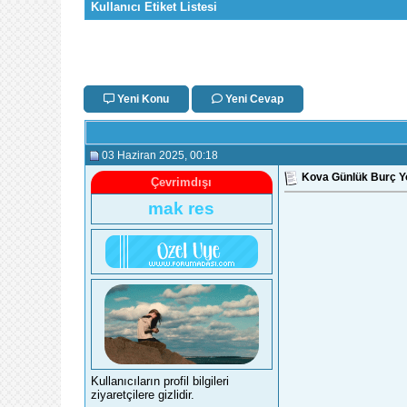
Kullanıcı Etiket Listesi
Yeni Konu
Yeni Cevap
03 Haziran 2025
, 00:18
Kova Günlük Burç Y
Çevrimdışı
mak res
Kullanıcıların profil bilgileri
ziyaretçilere gizlidir.