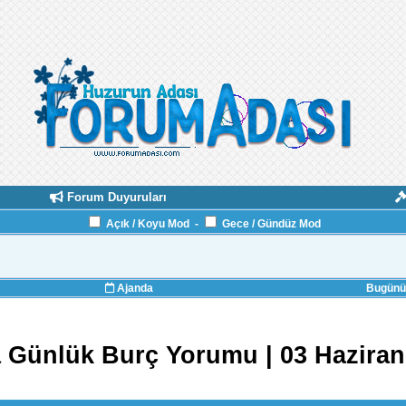
Forum Duyuruları
Açık / Koyu Mod
-
Gece / Gündüz Mod
Ajanda
Bugünün
 Günlük Burç Yorumu | 03 Haziran