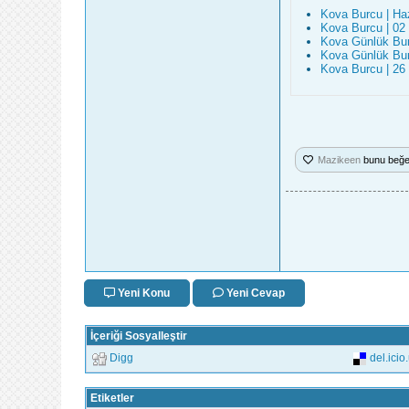
Kova Burcu | Ha
Kova Burcu | 02
Kova Günlük Bur
Kova Günlük Bur
Kova Burcu | 26
Mazikeen
bunu beğe
Yeni Konu
Yeni Cevap
İçeriği Sosyalleştir
Digg
del.icio
Etiketler