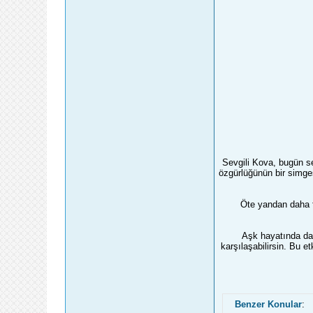
Sevgili Kova, bugün se
özgürlüğünün bir simge
Öte yandan daha f
Aşk hayatında da 
karşılaşabilirsin. Bu e
Benzer Konular
: