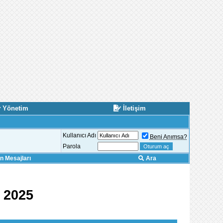
Yönetim
İletişim
Kullanıcı Adı
Beni Anımsa?
Parola
 Mesajları
Ara
 2025