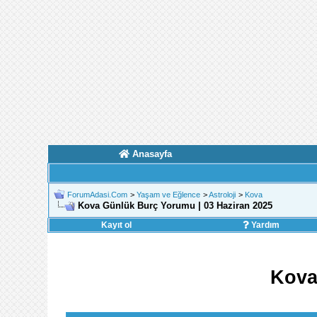
Anasayfa
ForumAdasi.Com
>
Yaşam ve Eğlence
>
Astroloji
>
Kova
Kova Günlük Burç Yorumu | 03 Haziran 2025
Kayıt ol
Yardım
Kova